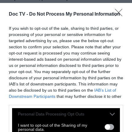
έως 26 Νοεμβρίου, το Ίδρυμα Ωνάση
παρουσιάζει στην Ωνάσειο Βιβλιοθήκη την
Doc TV -
Do Not Process My Personal Information
περφόρμανς Constantinopoliad, που
If you wish to opt-out of the sale, sharing to third parties, or
γνώρισε την αποθέωση όταν έκανε πρεμιέρα
processing of your personal or sensitive information for
τον Απρίλιο στο καβαφικό φεστιβάλ “Archive
targeted advertising by us, please use the below opt-out
of Desire” στη Νέα Υόρκη, σε ανάθεση και
section to confirm your selection. Please note that after your
opt-out request is processed you may continue seeing
παραγωγή του Ιδρύματος Ωνάση.
interest-based ads based on personal information utilized by
us or personal information disclosed to third parties prior to
your opt-out. You may separately opt-out of the further
disclosure of your personal information by third parties on the
IAB’s list of downstream participants. This information may
also be disclosed by us to third parties on the
IAB’s List of
Downstream Participants
that may further disclose it to other
third parties.
Personal Data Processing Opt Outs
I want to opt-out of the Sharing of my
personal data.