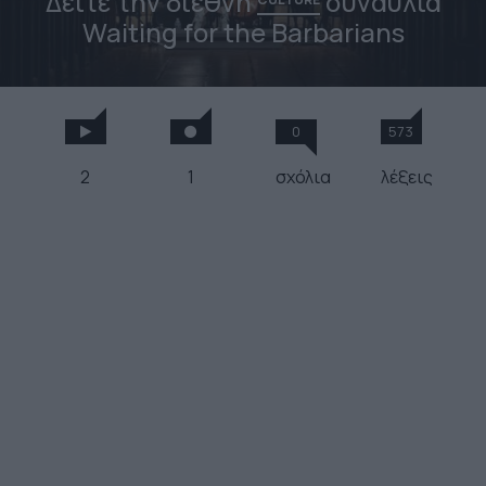
Δείτε την διεθνή
συναυλία
Waiting for the Barbarians
0
573
2
1
σχόλια
λέξεις