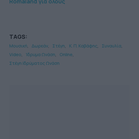
Romáland για όλους
TAGS:
Μουσική
Δωρεάν
Στέγη
Κ. Π. Kαβάφης
Συναυλία
Video
Ίδρυμα Ωνάση
Online
Στέγη Ιδρύματος Ωνάση