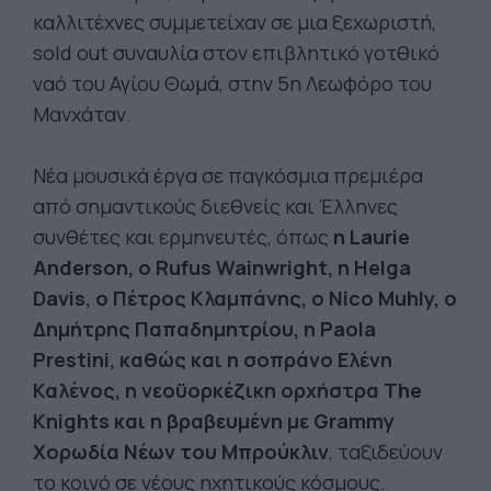
καλλιτέχνες συμμετείχαν σε μια ξεχωριστή,
sold out συναυλία στον επιβλητικό γοτθικό
ναό του Αγίου Θωμά, στην 5η Λεωφόρο του
Μανχάταν.
Νέα μουσικά έργα σε παγκόσμια πρεμιέρα
από σημαντικούς διεθνείς και Έλληνες
συνθέτες και ερμηνευτές, όπως
η Laurie
Anderson, ο Rufus Wainwright, η Helga
Davis, ο Πέτρος Κλαμπάνης, ο Nico Muhly, ο
Δημήτρης Παπαδημητρίου, η Paola
Prestini, καθώς και η σοπράνο Ελένη
Καλένος, η νεοϋορκέζικη ορχήστρα The
Knights και η βραβευμένη με Grammy
Χορωδία Νέων του Μπρούκλιν
, ταξιδεύουν
το κοινό σε νέους ηχητικούς κόσμους.