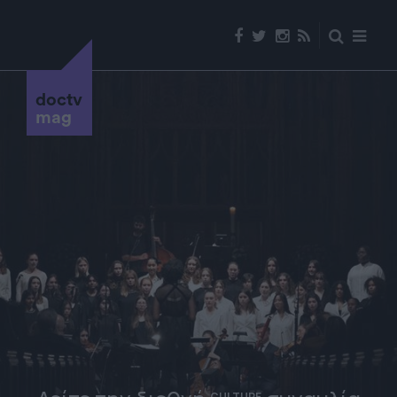
doctv
mag
CULTURE