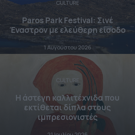
CULTURE
Paros Park Festival: Σινέ
Έναστρον με ελεύθερη είσοδο
1 Αυγούστου 2026
CULTURE
Η άστεγη καλλιτέχνιδα που
εκτίθεται δίπλα στους
ιμπρεσιονιστές
21 Ιουλίου 2026