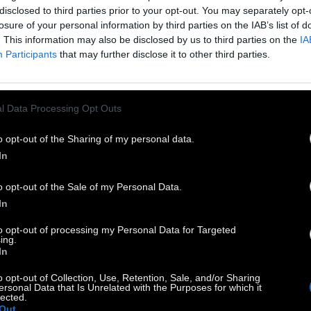
disclosed to third parties prior to your opt-out. You may separately opt-
ονοποιεί τις κενές και σκισμένες σελίδες της
losure of your personal information by third parties on the IAB’s list of
ωνσταντινουπολιάδας», του ημερολογίου που
. This information may also be disclosed by us to third parties on the
IA
ε κρατήσει ο Καβάφης όταν ο ίδιος και η
Participants
that may further disclose it to other third parties.
ογένειά του εγκατέλειψαν εσπευσμένα την
ξάνδρεια για την Κωνσταντινούπολη.
l Data Processing Opt Outs
τρισδιάστατο χειροποίητο βιβλίο που
o opt-out of the Sharing of my personal data.
οσφέρεται στον θεατή στην παράσταση,
In
υλίγεται ως εμπειρία - αφού η
σταντινουπολιάδα είναι ένας συγκερασμός
o opt-out of the Sale of my Personal Data.
In
σικής, αφήγησης, ηχητικής εγκατάστασης και
αγουδιού
to opt-out of processing my Personal Data for Targeted
ing.
In
περφόρμανς παρουσιάστηκε για πρώτη φορά το
o opt-out of Collection, Use, Retention, Sale, and/or Sharing
3 στο φεστιβάλ Archive of Desire του Ιδρύματος
ersonal Data that Is Unrelated with the Purposes for which it
lected.
ση στη Νέα Υόρκη, που ήταν αφιερωμένο στα
Out