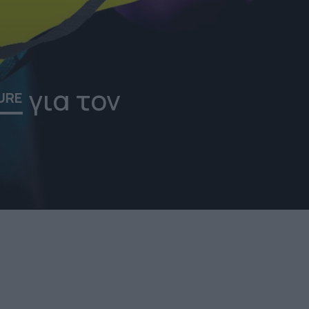
για τον
URE