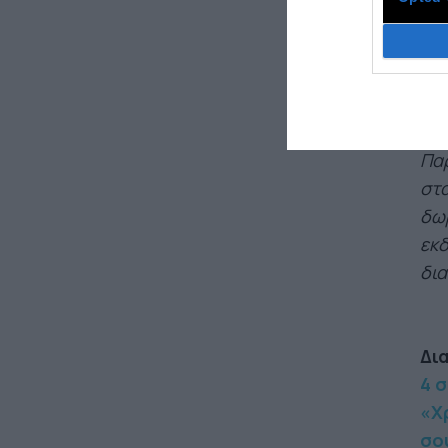
160
Con
Βιβ
Παρ
στα
δωρ
εκδ
δια
Δι
4 σ
«Χ
σου