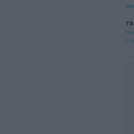
Ona
TA
Πολ
Στέ