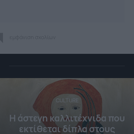
εμφάνιση σχολίων
CULTURE
Η άστεγη καλλιτέχνιδα που
εκτίθεται δίπλα στους