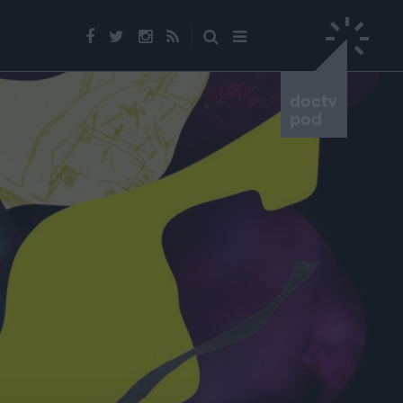
doctv
pod