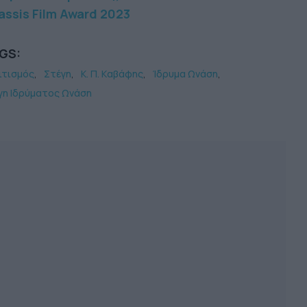
ssis Film Award 2023
GS:
ιτισμός
Στέγη
Κ. Π. Kαβάφης
Ίδρυμα Ωνάση
γη Ιδρύματος Ωνάση