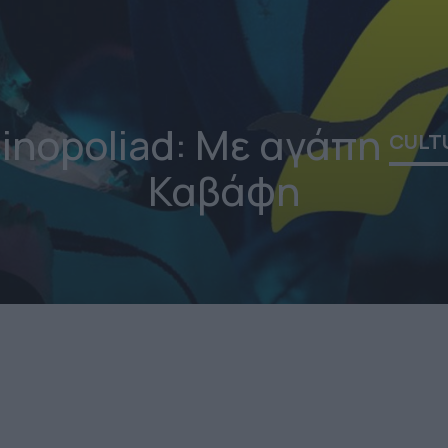
inopoliad: Με αγάπη
CULT
Καβάφη