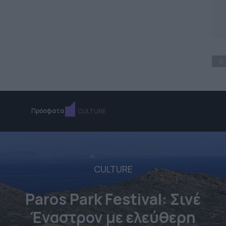
0
Πρόσφατα
CULTURE
CULTURE
Paros Park Festival: Σινέ
Έναστρον με ελεύθερη