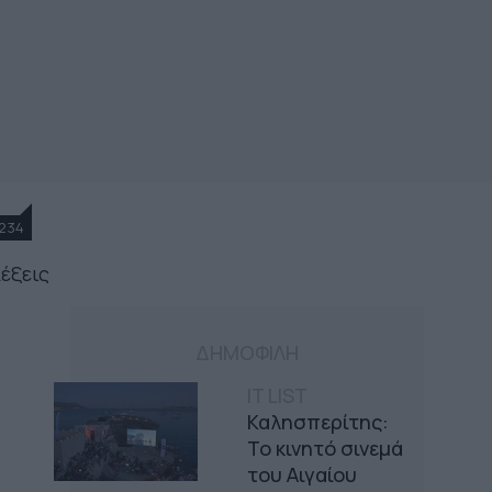
234
λέξεις
ΔΗΜΟΦΙΛΗ
IT LIST
Καλησπερίτης:
Το κινητό σινεμά
του Αιγαίου