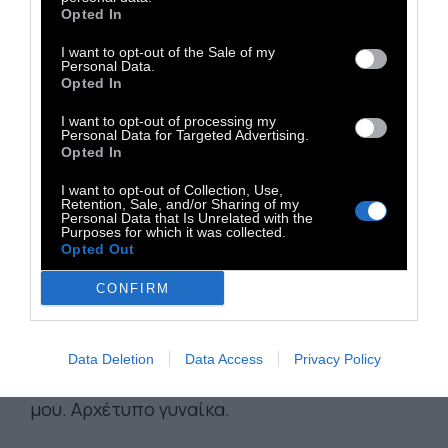
και ας μη μου το δείχνει.
Opted In
Είμαι ευτυχισμένη όσο δεν πηγαίνει με άλλες.
I want to opt-out of the Sale of my
Personal Data.
Είμαι ευτυχισμένη όσο δεν το ξέρω.
Opted In
Είμαι ευτυχισμένη όσο δεν με αφήνει.
I want to opt-out of processing my
Είμαι ευτυχισμένη όσο κάθε δεκαπέντε
Personal Data for Targeted Advertising.
Opted In
μέρες μου αφιερώνει μία ώρα.
Είμαι ευτυχισμένη όσο δεν με δέρνει.
I want to opt-out of Collection, Use,
Retention, Sale, and/or Sharing of my
Είμαι ευτυχισμένη όσο οι μώλωπές μου είναι
Personal Data that Is Unrelated with the
Purposes for which it was collected.
ασήμαντοι.
Opted Out
CONFIRM
Όσο δε μου βγάζει με το μαχαίρι τα μάτια,
ωραία. Όσο δεν το στρίβει κιόλας το μαχαίρι,
αξίζει ακόμα να είμαι παντρεμένη μαζί του. Η
Data Deletion
Data Access
Privacy Policy
κλίμακα της Σούζαν Μπρέγκερ, κουκλίτσα
μου. Αρχέτυπο γυναίκα.