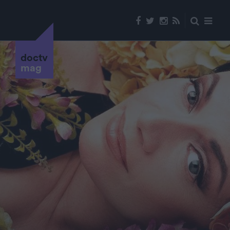
doctv
mag