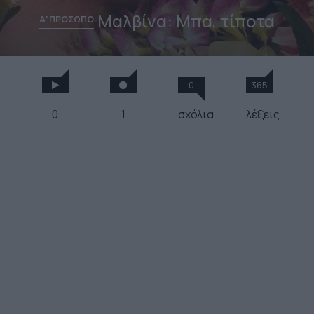
Μαλβίνα: Μπα, τίποτα
Α' ΠΡΟΣΩΠΟ
0
365
0
1
σχόλια
λέξεις