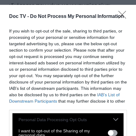
ιδιότητες που μόνο ως γυναικείες είναι
ανεκτές μέχρι χαριτωμένες, την έβαψε. Θα
Doc TV -
Do Not Process My Personal Information
τον επινοήσει ως αρχετυπικό. Μεταθέτει το
μοντέλο του αρχετυπικού πάνω στο εύρημά
If you wish to opt-out of the sale, sharing to third parties, or
processing of your personal or sensitive information for
της, αρνούμενη να συλλάβει πως αυτός
targeted advertising by us, please use the below opt-out
σφαδάζει κάτω από το βάρος της επιταγής.
section to confirm your selection. Please note that after your
opt-out request is processed you may continue seeing
interest-based ads based on personal information utilized by
Αν αυτός την κακομεταχειρίζεται, την
us or personal information disclosed to third parties prior to
ταπεινώνει, την εξοντώνει ηθικά, δεν παίζει
your opt-out. You may separately opt-out of the further
ρόλο. Αυτή η γυναίκα δεν είναι απλώς
disclosure of your personal information by third parties on the
IAB’s list of downstream participants. This information may
δυστυχισμένη και καταπιεσμένη, είναι ένας
also be disclosed by us to third parties on the
IAB’s List of
προδότης του αγώνα της ανθρώπινης
Downstream Participants
that may further disclose it to other
επιβίωσης...
third parties.
Personal Data Processing Opt Outs
Είμαι ευτυχισμένη όσο μου λέει πως με
I want to opt-out of the Sharing of my
αγαπάει
personal data.