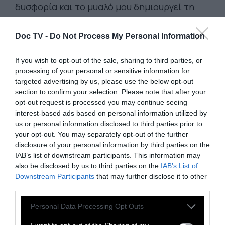
δυσφορία και το μυαλό μου δημιουργεί τη
σκέψη: «Γιατί με κοιτάζει έτσι; Τι του έκανα;
Τι θέλει από μένα;»
Doc TV -
Do Not Process My Personal Information
If you wish to opt-out of the sale, sharing to third parties, or
Και έτσι το μυαλό μου δημιουργεί ισορροπία
processing of your personal or sensitive information for
ανάμεσα σε αυτό που νιώθω και αυτά που
targeted advertising by us, please use the below opt-out
σκέφτομαι. Θεωρώ ότι το συναίσθημα μου
section to confirm your selection. Please note that after your
opt-out request is processed you may continue seeing
είναι δικαιολογημένο… Βλέπουμε τον κόσμο
interest-based ads based on personal information utilized by
μέσα από ένα φίλτρο που κατασκευάζεται
us or personal information disclosed to third parties prior to
μέσα σε μισό δευτερόλεπτο, εκτός της δικής
your opt-out. You may separately opt-out of the further
disclosure of your personal information by third parties on the
μας συνειδητότητας. Η δουλειά της
IAB’s list of downstream participants. This information may
θεραπείας είναι να ανακαλύψουμε αυτά τα
also be disclosed by us to third parties on the
IAB’s List of
φίλτρα.
Downstream Participants
that may further disclose it to other
third parties.
Δαρβίνος και ψυχολογία.
Oι εμπειρίες μας
Personal Data Processing Opt Outs
δίνουν μορφή στην αρχιτεκτονική των