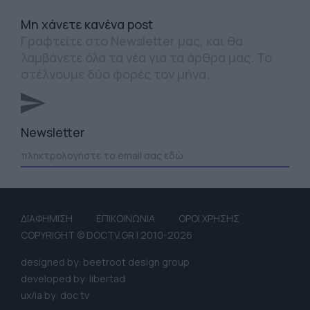
Mη χάνετε κανένα post
Γραφτείτε στο Newsletter μας, και θα
λαμβάνετε όλα τα νέα για τα άρθρα μας. Το
στέλνουμε δύο φορές τον μήνα.
Newsletter
ΔΙΑΦΗΜΙΣΗ
ΕΠΙΚΟΙΝΩΝΙΑ
ΟΡΟΙ ΧΡΗΣΗΣ
COPYRIGHT © DOCTV.GR | 2010-2026
designed by: beetroot design group
developed by: libertad
ux/ia by: doc tv