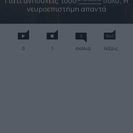
Γιατί ανησυχείς τόσο
πολύ; H
νευροεπιστήμη απαντά
0
1640
0
1
σχόλια
λέξεις