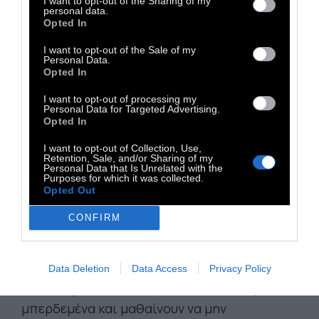
I want to opt-out of the Sharing of my
νευρωνικών κυκλωμάτων μας, καθιστώντας
personal data.
Opted In
τον εγκέφαλό μας μια ζωντανή έκφραση της
ιστορίας των εμπειριών μας.
I want to opt-out of the Sale of my
Personal Data.
Opted In
Το να έχουμε εγκεφάλους οι οποίοι
I want to opt-out of processing my
σχηματοποιήθηκαν κατά την παιδική μας
Personal Data for Targeted Advertising.
Opted In
ηλικία είναι καλά νέα για μερικούς και άσχημα
για κάποιους άλλους. Τα παιδιά δεν έχουν
I want to opt-out of Collection, Use,
Retention, Sale, and/or Sharing of my
λόγο για το οικογενειακό και κοινωνικό
Personal Data that Is Unrelated with the
Purposes for which it was collected.
πλαίσιο στο οποίο μεγαλώνουν. Δεν ξέρουν
Opted Out
κάποια άλλη πραγματικότητα. Μόνο αυτή
CONFIRM
μέσα στην οποία βρίσκονται.
Δυστυχώς, παιδιά σε δύσκολα οικογενειακά
Data Deletion
Data Access
Privacy Policy
πλαίσια μεγαλώνουν και νιώθουν αγχωμένα,
μπερδεμένα και μαθαίνουν να μην