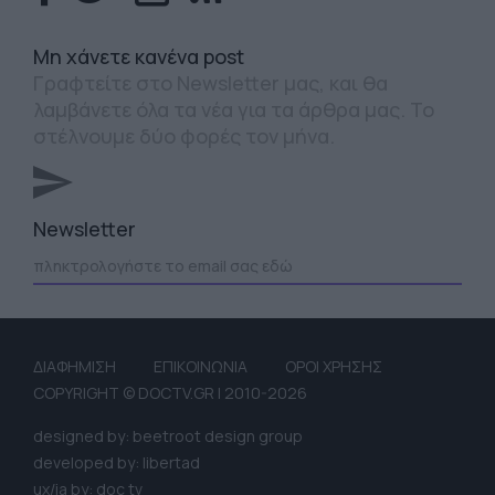
Mη χάνετε κανένα post
Γραφτείτε στο Newsletter μας, και θα
λαμβάνετε όλα τα νέα για τα άρθρα μας. Το
στέλνουμε δύο φορές τον μήνα.
Newsletter
ΔΙΑΦΗΜΙΣΗ
ΕΠΙΚΟΙΝΩΝΙΑ
ΟΡΟΙ ΧΡΗΣΗΣ
COPYRIGHT © DOCTV.GR | 2010-2026
designed by: beetroot design group
developed by: libertad
ux/ia by: doc tv