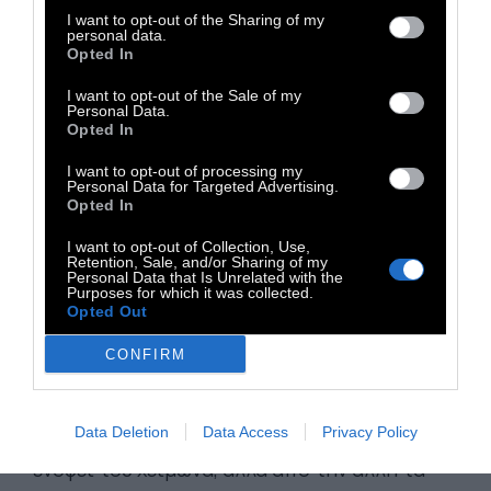
I want to opt-out of the Sharing of my
personal data.
Opted In
I want to opt-out of the Sale of my
Personal Data.
Opted In
I want to opt-out of processing my
Personal Data for Targeted Advertising.
Opted In
I want to opt-out of Collection, Use,
Οικονομικές δυσκολίες
. Μπορεί αυτό να
Retention, Sale, and/or Sharing of my
Personal Data that Is Unrelated with the
ισχύει ουσιαστικά καθ΄όλη τη διάρκεια τους
Purposes for which it was collected.
έτους, αλλά η περίοδο του καλοκαιριού
Opted Out
επιδεινώνει αυτά τα προβλήματα. Ο λόγος
CONFIRM
είναι οι καλοκαιρινές διακοπές. Από την μία
πλευρά ο οργανισμός και ο ψυχισμός σας τις
Data Deletion
Data Access
Privacy Policy
έχει ανάγκη για να “φορτώσει μπαταρίες”
ενόψει του χειμώνα, αλλά από την άλλη τα