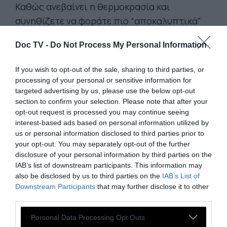
Καθώς ανεβαίνει η θερμοκρασία και
συνηθίζετε να φοράτε πιο “αποκαλυπτικά”
ρούχα ή ξεκινάτε τις επισκέψεις στην
Doc TV -
Do Not Process My Personal Information
παραλία, ίσως αισθανθείτε αμήχανα για την
εικόνα του σώματός σας. Αυτή η αμηχανία
If you wish to opt-out of the sale, sharing to third parties, or
μπορεί να κάνει τη ζωή σας δύσκολη.
processing of your personal or sensitive information for
Δεδομένου ότι τόσες πολλές
targeted advertising by us, please use the below opt-out
section to confirm your selection. Please note that after your
δραστηριότητες το καλοκαίρι
opt-out request is processed you may continue seeing
περιστρέφονται γύρω από παραλίες και
interest-based ads based on personal information utilized by
βραδινές εξόδους, πολλοί άνθρωποι
us or personal information disclosed to third parties prior to
your opt-out. You may separately opt-out of the further
αρχίζουν να αποφεύγουν κοινωνικές
disclosure of your personal information by third parties on the
καταστάσεις επειδή φοβούνται ότι θα
IAB’s list of downstream participants. This information may
έρθουν σε αμηχανία.
also be disclosed by us to third parties on the
IAB’s List of
Downstream Participants
that may further disclose it to other
third parties.
Personal Data Processing Opt Outs