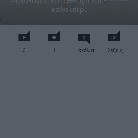
Ψυχολογία: Κατάθλιψη και
καλοκαίρι
0
324
0
1
σχόλια
λέξεις