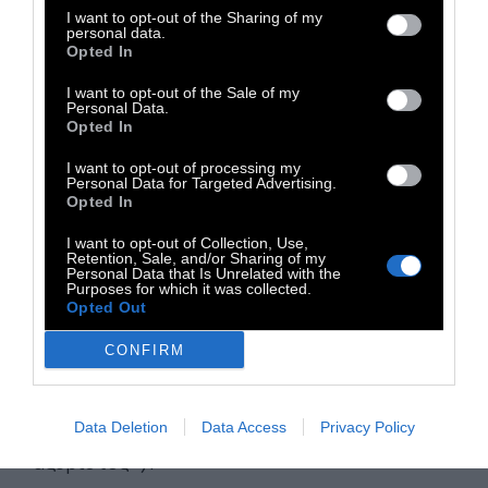
I want to opt-out of the Sharing of my
personal data.
Opted In
I want to opt-out of the Sale of my
Personal Data.
Νοητική Εξουθένωση.
Η νοητική
Opted In
εξουθένωση μπορεί να παρουσιάζεται τόσο
I want to opt-out of processing my
με δυσκολία στη συγκέντρωση όσο και με
Personal Data for Targeted Advertising.
Opted In
αρνητική στάση απέναντι στον/στην
I want to opt-out of Collection, Use,
σύντροφο αλλά και στη ζωή γενικότερα. Η
Retention, Sale, and/or Sharing of my
Personal Data that Is Unrelated with the
απλή παρουσία του άλλου μπορεί να
Purposes for which it was collected.
προκαλεί δυσφορία και μικρά καθημερινά
Opted Out
πράγματα να προκαλούν εκρηκτικές
CONFIRM
αντιδράσεις («ο τρόπος που καπνίζει», «η
κούπα του καφέ που αφήνει άπλυτη», «τα
αχτένιστα μαλλιά της», «ότι είναι
Data Deletion
Data Access
Privacy Policy
αξύριστος»).