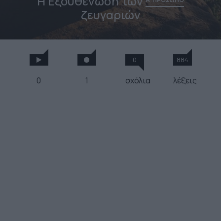
Η Εξουθένωση των
ζευγαριών
0
884
0
1
σχόλια
λέξεις