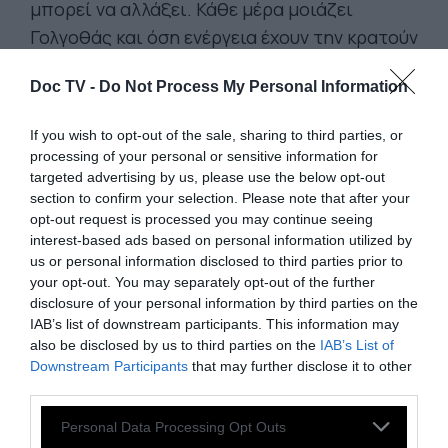
μπορεί να αλλάξει. Κάθε μέρα μοιάζει
Γολγοθάς και όση ενέργεια έχουν την κρατούν
για να αντέξουν στη δουλειά και να
Doc TV -
Do Not Process My Personal Information
φροντίσουν στοιχειωδώς τα παιδιά. Μέσα σε
ένα τέτοιο συναισθηματικό αδιέξοδο πολύ
If you wish to opt-out of the sale, sharing to third parties, or
πιθανό να εμφανίσουν σημάδια κατάθλιψης,
processing of your personal or sensitive information for
να έχουν αυτοκτονικό ιδεασμό, ψυχική
targeted advertising by us, please use the below opt-out
section to confirm your selection. Please note that after your
παράλυση ή/και συναισθηματική
opt-out request is processed you may continue seeing
κατάρρευση.
interest-based ads based on personal information utilized by
us or personal information disclosed to third parties prior to
your opt-out. You may separately opt-out of the further
disclosure of your personal information by third parties on the
IAB’s list of downstream participants. This information may
also be disclosed by us to third parties on the
IAB’s List of
Downstream Participants
that may further disclose it to other
third parties.
Personal Data Processing Opt Outs