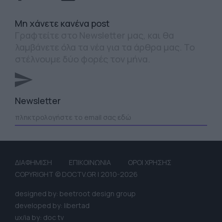
Mη χάνετε κανένα post
Γραφτείτε στο Newsletter μας, και θα
λαμβάνετε όλα τα νέα για τα άρθρα μας. Το
στέλνουμε δύο φορές τον μήνα.
Newsletter
ΔΙΑΦΗΜΙΣΗ
ΕΠΙΚΟΙΝΩΝΙΑ
ΟΡΟΙ ΧΡΗΣΗΣ
COPYRIGHT © DOCTV.GR | 2010-2026
designed by: beetroot design group
developed by: libertad
ux/ia by: doc tv