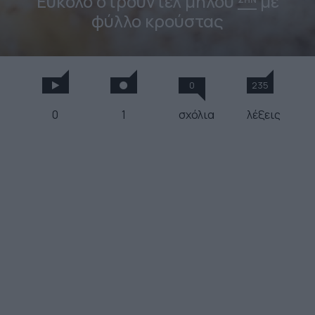
Εύκολο στρούντελ μήλου
με
φύλλο κρούστας
0
235
0
1
σχόλια
λέξεις