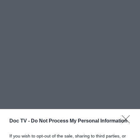
Με ένα πινέλο αλείφουμε το ένα φύλλο με
Doc TV -
Do Not Process My Personal Information
λίγο από το βούτυρο. Βάζουμε το δεύτερο
If you wish to opt-out of the sale, sharing to third parties, or
φύλλο από πάνω, το βουτυρώνουμε κι