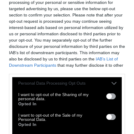
processing of your personal or sensitive information for
αυτό κι επαναλαμβάνουμε τη διαδικασία με
targeted advertising by us, please use the below opt-out
όλα τα φύλλα. Φροντίζουμε να κρατήσουμε
section to confirm your selection. Please note that after your
opt-out request is processed you may continue seeing
λίγο βούτυρο για να αλείψουμε την
interest-based ads based on personal information utilized by
επιφάνεια του γλυκού αργότερα.
us or personal information disclosed to third parties prior to
your opt-out. You may separately opt-out of the further
disclosure of your personal information by third parties on the
Απλώνουμε τη γέμιση στο κέντρο και κατά
IAB’s list of downstream participants. This information may
μήκος του τελευταίου φύλλου, πιέζοντάς την
also be disclosed by us to third parties on the
IAB’s List of
με τα χέρια ώστε να σχηματίσουμε ένα
Downstream Participants
that may further disclose it to other
third parties.
χοντρό μπαστούνι. Ανασηκώνουμε το φύλλο
από τις άκρες του και σκεπάζουμε τη γέμιση.
Personal Data Processing Opt Outs
Διπλώνουμε τις 2 πλευρές δεξιά και αριστερά
I want to opt-out of the Sharing of my
προς το κέντρο. Κατόπιν τυλίγουμε το
personal data.
Opted In
στρούντελ σε ρολό.
I want to opt-out of the Sale of my
Personal Data.
Το βάζουμε στη λαμαρίνα του φούρνου
Opted In
που έχουμε στρώσει με λαδόκολλα ή σε