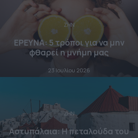
ΖΗΝ
ΕΡΕΥΝΑ: 5 τρόποι για να μην
φθαρεί η μνήμη μας
23 Ιουλίου 2026
ΖΗΝ
Αστυπάλαια: Η πεταλούδα του