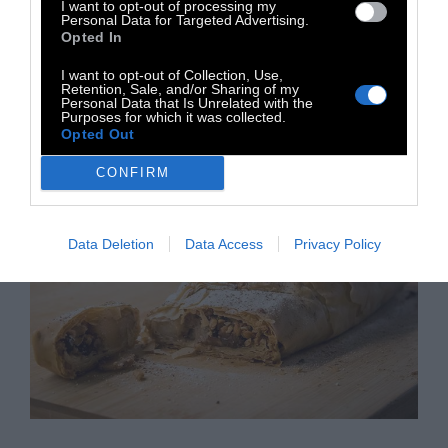
I want to opt-out of processing my
επιφάνεια σιλικόνης ειδική για ψήσιμο.
Personal Data for Targeted Advertising.
Opted In
Βουτυρώνουμε την επιφάνεια του γλυκού
και ψήνουμε για 1 ώρα περίπου.
I want to opt-out of Collection, Use,
Retention, Sale, and/or Sharing of my
Personal Data that Is Unrelated with the
Purposes for which it was collected.
Opted Out
CONFIRM
Data Deletion
Data Access
Privacy Policy