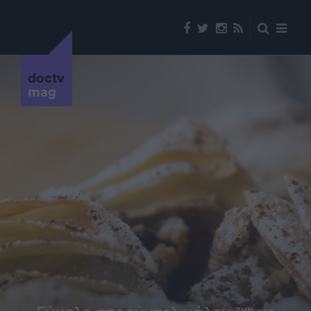
doctv
mag
ΖΗΝ