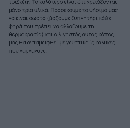
τσιζκέικ. Το καλύτερο είναι ότι χρειάζονται
μόνο τρία υλικά. Προσέχουμε το ψήσιμό μας
να είναι σωστό (βάζουμε ξυπνητήρι κάθε
φορά που πρέπει να αλλάξουμε τη
θερμοκρασία) και ο λιγοστός αυτός κόπος
μας θα ανταμειφθεί με γευστικούς κάλυκες
που γαργαλάνε.