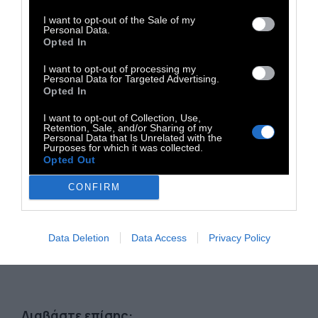
170 βαθμούς Κελσίου, 15 λεπτά στους 160
βαθμούς και μετά σβήνουμε τον φούρνο και
I want to opt-out of the Sale of my
Personal Data.
το αφήνουμε για άλλα 15 λεπτά.
Τέλος, το
Opted In
βγάζουμε και πασπαλίζουμε με ζάχαρη
I want to opt-out of processing my
άχνη.
Personal Data for Targeted Advertising.
Opted In
I want to opt-out of Collection, Use,
Retention, Sale, and/or Sharing of my
Personal Data that Is Unrelated with the
Purposes for which it was collected.
Opted Out
CONFIRM
Data Deletion
Data Access
Privacy Policy
Διαβάστε επίσης: