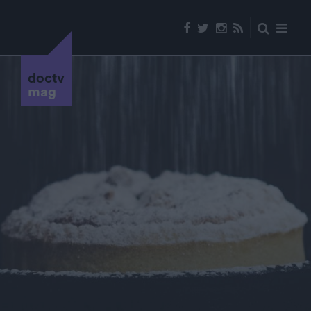
doctv
mag