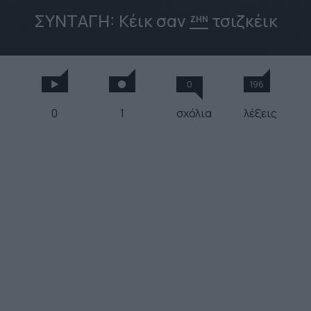
ΣΥΝΤΑΓH: Κέικ σαν
τσιζκέικ
ΖΗΝ
0
196
0
1
σχόλια
λέξεις