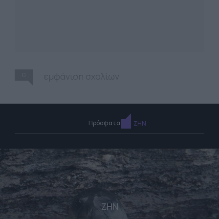
0
εμφάνιση σχολίων
Πρόσφατα
ΖΗΝ
ΖΗΝ