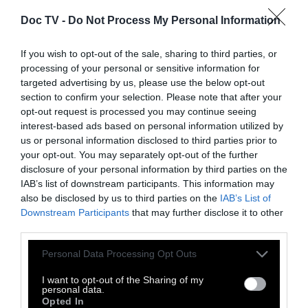
Doc TV -
Do Not Process My Personal Information
ΥΛΙΚΑ:
3 αβγά, 120 γρ. λευκή σοκολάτα, 120 γρ.
If you wish to opt-out of the sale, sharing to third parties, or
τυρί κρέμα.
processing of your personal or sensitive information for
targeted advertising by us, please use the below opt-out
ΕΚΤΕΛΕΣΗ:
Χωρίζουμε τα ασπράδια από
section to confirm your selection. Please note that after your
opt-out request is processed you may continue seeing
τους κρόκους.
Λιώνουμε τη σοκολάτα σε
interest-based ads based on personal information utilized by
μπεν μαρί.
Χτυπάμε τα ασπράδια σε
us or personal information disclosed to third parties prior to
μαρέγκα. Ανακατεύουμε μέσα στη λιωμένη
your opt-out. You may separately opt-out of the further
disclosure of your personal information by third parties on the
σοκολάτα τους κρόκους των αβγών και το
IAB’s list of downstream participants. This information may
τυρί κρέμα.
Ενώνουμε το μείγμα των
also be disclosed by us to third parties on the
IAB’s List of
κρόκων με τη μαρέγκα σε τρεις δόσεις και
Downstream Participants
that may further disclose it to other
third parties.
ανακατεύουμε απαλά.
Βάζουμε το μείγμα σε
ένα αντικολλητικό ταψάκι και το ψήνουμε σε
Personal Data Processing Opt Outs
τρεις διαφορετικούς χρόνους και τρεις
I want to opt-out of the Sharing of my
διαφορετικές θερμοκρασίες: 15 λεπτά στους
personal data.
Opted In