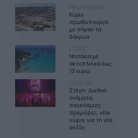
ΠΡΟΠΑΓΑΝΔΑ
Κύριε
πρωθυπουργέ,
με πήραν τα
δάκρυα
IT LIST
Νησάκια με
ακτοπλοϊκά έως
13 ευρώ
CULTURE
Στέγη: Διεθνή
ονόματα,
παγκόσμιες
πρεμιέρες, νέοι
χώροι για τη νέα
σεζόν