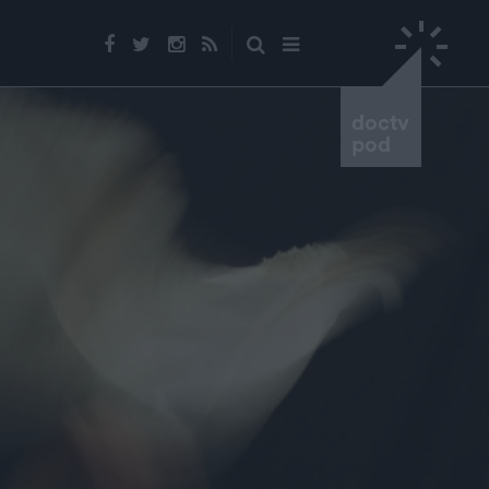
doctv
pod