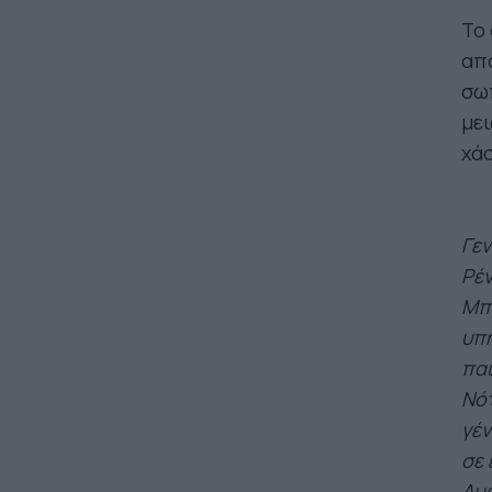
Το 
απο
σω
με
χά
Γεν
Ρέν
Μπο
υπή
παι
Νότ
γέν
σε 
Αμε