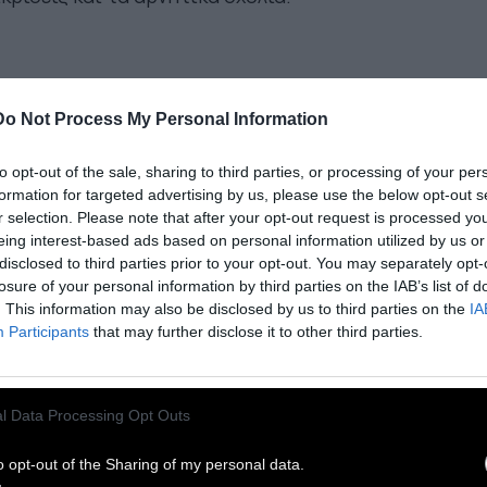
 απόλυτος έλεγχος πάνω σε
Do Not Process My Personal Information
να άλλο ανθρώπινο πλάσμα
ν είναι ούτε εφικτός ούτε
to opt-out of the sale, sharing to third parties, or processing of your per
formation for targeted advertising by us, please use the below opt-out s
πιθυμητός
r selection. Please note that after your opt-out request is processed y
eing interest-based ads based on personal information utilized by us or
disclosed to third parties prior to your opt-out. You may separately opt-
losure of your personal information by third parties on the IAB’s list of
. This information may also be disclosed by us to third parties on the
IA
ικά χρόνια πριν, βιντεοσκοπήσαμε μια
Participants
that may further disclose it to other third parties.
ηγήτρια σιη διάρκεια του μαθήματος,
οκειμένου να αναλύσουμε την αλληλεπίδραση
l Data Processing Opt Outs
μεσα στην ίδια και τους μαθητές. Μελετώντας
 αποτελέσματα, ανακαλύψαμε, προς μεγάλη
o opt-out of the Sharing of my personal data.
ληξη της εκπαιδευτικού, ότι, μολονότι