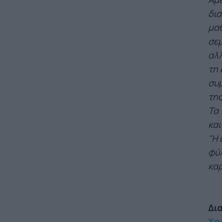
δια
μαθ
σεμ
αλλ
τη 
συμ
της
Τα 
και
"Η 
φύλ
καρ
Δι
Χαρ