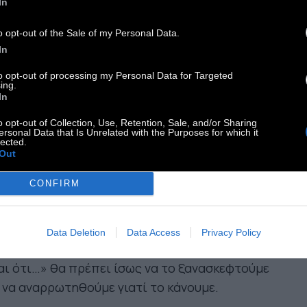
In
ιαφερόταν πάρα πολύ για τους μαθητές της, η
o opt-out of the Sale of my Personal Data.
περιφορά της απέναντι τους ήταν σχεδόν
In
ελώς αρνητική –ένας ολόκληρος κατάλογος με
αγορεύεται» κο­σμούσε την αίθουσα, γραπτά
to opt-out of processing my Personal Data for Targeted
ing.
στρέφονταν γεμάτα κοκκινίλες και τα
In
φορικά σχόλιά της επισήμαιναν σχεδόν πάντα
o opt-out of Collection, Use, Retention, Sale, and/or Sharing
 αδυναμίες των παιδιών.
ersonal Data that Is Unrelated with the Purposes for which it
lected.
Out
ριτική είναι μια σύνθετη και δύσκολη τέχνη, που
CONFIRM
 πρέπει να γίνεται με ελαφριά καρδιά. Μπορεί να
αι εποικοδομητική, αλλά μπορεί να είναι και
οπεδωτική. Την επόμενη φορά που θα μπούμε
Data Deletion
Data Access
Privacy Policy
ν πειρασμό να πούμε «Το πρόβλημα με σένα
αι ότι…» θα πρέπει ίσως να το ξανασκεφτούμε
 να αναρρωτηθούμε γιατί το κάνουμε.