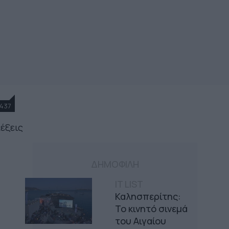
437
λέξεις
ΔΗΜΟΦΙΛΗ
IT LIST
Καλησπερίτης:
Το κινητό σινεμά
του Αιγαίου