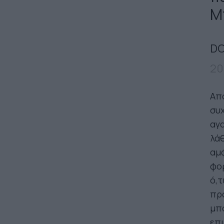
Μ
DO
20
Απο
συ
αγ
λάθ
αμ
φορ
ό,τ
πρ
μπο
επι