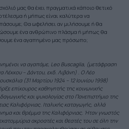
σχόλιό μας θα έχει πραγματικά κάποιο θετικό
τέλεσμα ή μήπως είναι καλύτερα να
πάσουμε; Θα ωφελήσει αν μιλήσουμε ή θα
ιώσουμε ένα ανθρώπινο πλάσμα ή μήπως θα
σουμε ένα αγαπημένο μας πρόσωπο;
νημένοι να αγαπάμε, Leo Buscaglia, (μετάφραση
α Λέκκου – Δάντου, εκδ. Λιβάνη) . Ο Λέο
υσκάλια (31 Μαρτίου 1924 – 12 Ιουνίου 1998)
ρξε επίκουρος καθηγητής της κοινωνικής
δαγωγικής και ψυχολογίας στο Πανεπιστήμιο της
ιας Καλιφόρνιας. Ιταλικής καταγωγής, αλλά
νημα και θρέμμα της Καλιφόρνιας. Ήταν γνωστός
εκατομμύρια ακροατές και θεατές του σε όλη την
ρική που τον παρακολουθούσαν σε αίθουσες