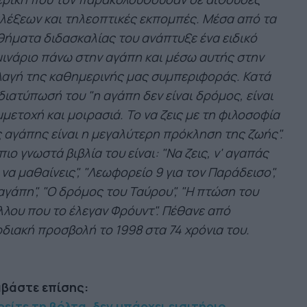
λέξεων και τηλεοπτικές εκπομπές. Μέσα από τα
ήματα διδασκαλίας του ανάπτυξε ένα ειδικό
ινάριο πάνω στην αγάπη και μέσω αυτής στην
αγή της καθημερινής μας συμπεριφοράς. Κατά
διατύπωσή του "η αγάπη δεν είναι δρόμος, είναι
μετοχή και μοιρασιά. Το να ζεις με τη φιλοσοφία
 αγάπης είναι η μεγαλύτερη πρόκληση της ζωής".
πιο γνωστά βιβλία του είναι: "Να ζεις, ν' αγαπάς
 να μαθαίνεις", "Λεωφορείο 9 για τον Παράδεισο",
αγάπη", "Ο δρόμος του Ταύρου", "Η πτώση του
λου που το έλεγαν Φρόυντ". Πέθανε από
διακή προσβολή το 1998 στα 74 χρόνια του.
αβάστε επίσης:
είτε τη βόλτα, δεν υπάρχει εισιτήριο