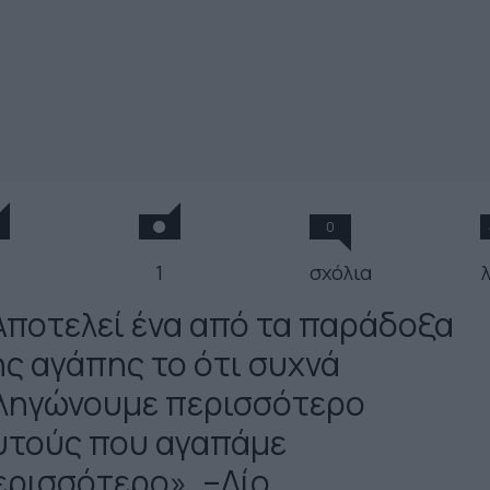
0
1
σχόλια
Αποτελεί ένα από τα παράδοξα
ης αγάπης το ότι συχνά
ληγώνουμε περισσότερο
υτούς που αγαπάμε
ερισσότερο». –Λίο