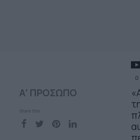
0
Α' ΠΡΟΣΩΠΟ
«
τ
Share this
π
α
π