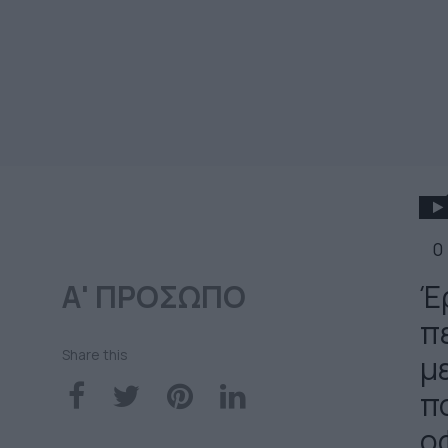
0
Α' ΠΡΟΣΩΠΟ
Έ
π
Share this
με
π
ο