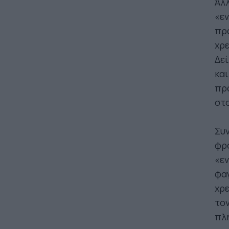
Άλλ
«εν
προ
χρε
Δεί
και
πρ
στο
Συν
φρο
«εν
φαγ
χρε
τον
πλή