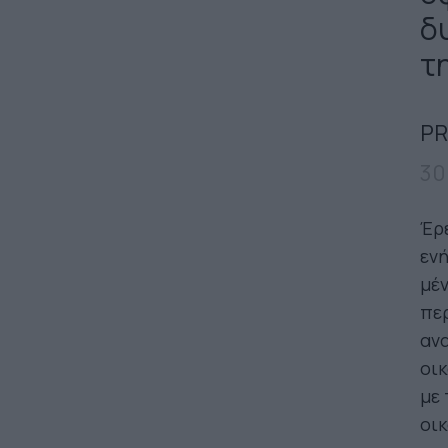
δ
τη
PR
30
Έρε
ενή
μέν
περ
ανα
οικ
με 
οικ