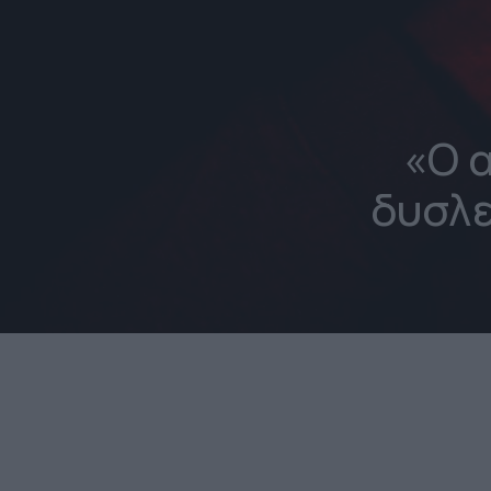
«Ο 
δυσλε