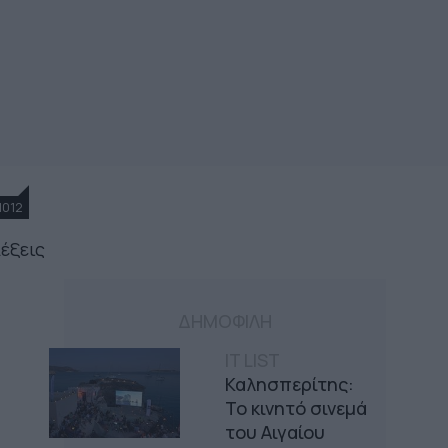
1012
λέξεις
ΔΗΜΟΦΙΛΗ
IT LIST
Καλησπερίτης:
Το κινητό σινεμά
του Αιγαίου