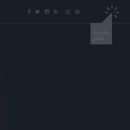
doctv
pod