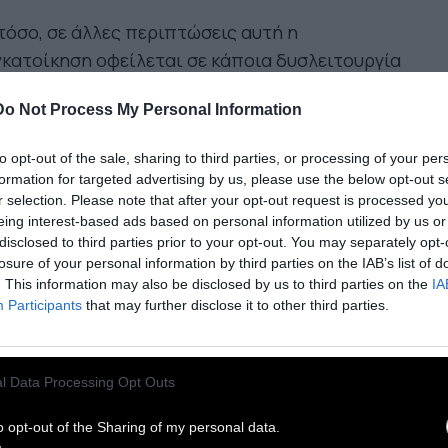
όσο, σε άλλες περιπτώσεις αυτή η
κατοίκηση οφείλεται σε κάποια δυσλειτουργία
 δυναμική της οικογένειας. Ειδικά εάν το μοτίβο
Do Not Process My Personal Information
εχίζεται στην ηλικία των τριάντα, των σαράντα
ν ή και αργότερα, οι πιθανότητες
to opt-out of the sale, sharing to third parties, or processing of your per
λειτουργίας είναι ακόμα μεγαλύτερες.
formation for targeted advertising by us, please use the below opt-out s
r selection. Please note that after your opt-out request is processed y
eing interest-based ads based on personal information utilized by us or
«ενήλικο παιδί» που συνεχίζει να ζει στο ίδιο
disclosed to third parties prior to your opt-out. You may separately opt-
τι με τους γονείς του, μπορεί να είναι ιδιαίτερα
losure of your personal information by third parties on the IAB’s list of
τισμένο διότι φροντίζει για τις ανάγκες των
. This information may also be disclosed by us to third parties on the
IA
Participants
that may further disclose it to other third parties.
ιών του. Μπορεί επίσης να μεσολαβεί στους
γάδες των γονέων, οι οποίοι για οποιοδήποτε
ο δεν θέλουν να πάρουν διαζύγιο παρόλο που η
l Data Processing Opt Outs
ση τους μπορεί να μην είναι υγιής. Μπορεί
σης να φροντίζει άρρωστους, ηλικιωμένους ή
o opt-out of the Sharing of my personal data.