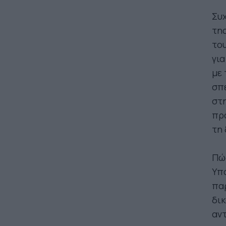
Συχ
της
του
για
με 
σπε
στη
προ
τη 
Πώ
Υπά
πα
δικ
αντ