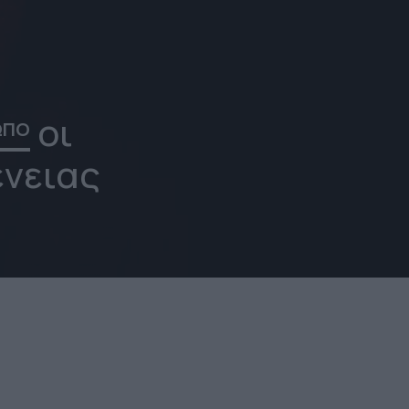
οι
ΩΠΟ
ένειας