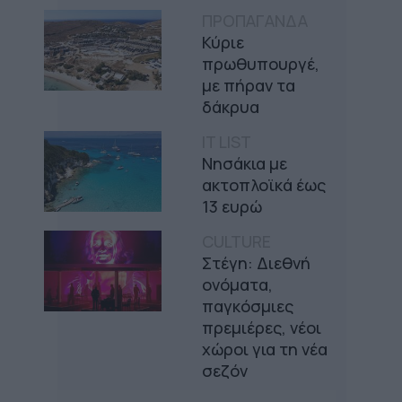
ΠΡΟΠΑΓΑΝΔΑ
Κύριε
πρωθυπουργέ,
με πήραν τα
δάκρυα
IT LIST
Νησάκια με
ακτοπλοϊκά έως
13 ευρώ
CULTURE
Στέγη: Διεθνή
ονόματα,
παγκόσμιες
πρεμιέρες, νέοι
χώροι για τη νέα
σεζόν