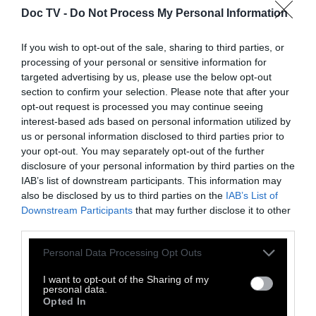
δεσπόζει μια μακέτα, μια τρισδιάστατη
Doc TV -
Do Not Process My Personal Information
απεικόνιση της περιοχής της Ακρόπολης και
του Φιλοπάππου, όπου φαίνεται η
If you wish to opt-out of the sale, sharing to third parties, or
processing of your personal or sensitive information for
μορφολογική επέμβαση του Πικιώνη στο
targeted advertising by us, please use the below opt-out
σύνολό της.
section to confirm your selection. Please note that after your
opt-out request is processed you may continue seeing
«Ο Πικιώνης είναι ένας από
interest-based ads based on personal information utilized by
us or personal information disclosed to third parties prior to
τους σύγχρονους
your opt-out. You may separately opt-out of the further
disclosure of your personal information by third parties on the
φωτοδότες, του οποίου το
IAB’s list of downstream participants. This information may
also be disclosed by us to third parties on the
IAB’s List of
λαμπρό έργο μάς
Downstream Participants
that may further disclose it to other
επιστρέφει σε έναν φωτεινό
third parties.
κόσμο»
Personal Data Processing Opt Outs
I want to opt-out of the Sharing of my
personal data.
Opted In