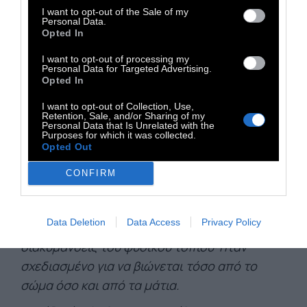
I want to opt-out of the Sale of my
Γράφει ο Kenneth Frampton σε ένα
Personal Data.
Opted In
απόσπασμα που δημοσιεύτηκε στον τόμο
Dimitris Pikionis, Architect 1887­–1968: A
I want to opt-out of processing my
Personal Data for Targeted Advertising.
Sentimental Topography
(Λονδίνο:
Opted In
Architectural Association, 1989)
:
«Όταν
I want to opt-out of Collection, Use,
επισκέφθηκα πρώτη φορά την Ακρόπολη το
Retention, Sale, and/or Sharing of my
Personal Data that Is Unrelated with the
1959 βρέθηκα σχεδόν τυχαία να περπατώ
Purposes for which it was collected.
Opted Out
στον παρακείμενο λόφο του Φιλοπάππου και
εκεί ένιωσα, με έκπληξη, τη σχεδόν
CONFIRM
κυριολεκτική κίνηση του εδάφους καθώς με
τραβούσε η απτή αντίσταση του
Data Deletion
Data Access
Privacy Policy
πλακόστρωτου που ακολουθούσε τις
διακυμάνσεις του φυσικού τοπίου· ήταν
σχεδιασμένο για να βιώνεται τόσο από το
σώμα όσο και από τα μάτια.