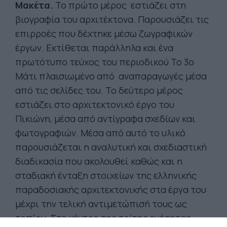
Μακέτα.
Το πρώτο μέρος εστιάζει στη
βιογραφία του αρχιτέκτονα. Παρουσιάζει τις
επιρροές που δέχτηκε μέσω ζωγραφικών
έργων. Εκτίθεται παράλληλα και ένα
πρωτότυπο τεύχος του περιοδικού Το 3ο
Μάτι πλαισιωμένο από αναπαραγωγές μέσα
από τις σελίδες του. Το δεύτερο μέρος
εστιάζει στο αρχιτεκτονικό έργο του
Πικιώνη, μέσα από αντίγραφα σχεδίων και
φωτογραφιών. Μέσα από αυτό το υλικό
παρουσιάζεται η αναλυτική και σχεδιαστική
διαδικασία που ακολουθεί καθώς και η
σταδιακή ένταξη στοιχείων της ελληνικής
παραδοσιακής αρχιτεκτονικής στα έργα του
μέχρι την τελική αντιμετώπισή τους ως
τοπίου. Στο κέντρο της τρίτης ενότητας