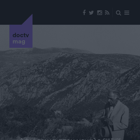
doctv
mag
CULTURE