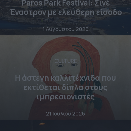
Paros Park Festival: Σινέ
Έναστρον με ελεύθερη είσοδο
1 Αυγούστου 2026
CULTURE
Η άστεγη καλλιτέχνιδα που
εκτίθεται δίπλα στους
ιμπρεσιονιστές
21 Ιουλίου 2026