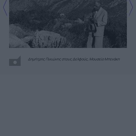
Δημήτρης Πικιώνης στους Δελφούς, Μουσείο Μπενάκη