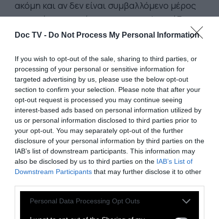
ακόμη και αν δεν είναι συμβαλλόμενο μέρος
της τρέχουσας σύγκρουσης, να εφαρμόζει τις
Συμβάσεις της Γενεύης υπό όλες τις
Doc TV -
Do Not Process My Personal Information
περιστάσεις και να αποφεύγει να συνδράμει
στη διάπραξη παραβιάσεων του διεθνούς
If you wish to opt-out of the sale, sharing to third parties, or
processing of your personal or sensitive information for
ανθρωπιστικού δικαίου».
targeted advertising by us, please use the below opt-out
Επίσης, έγγραφα που ήρθαν στο φως,
section to confirm your selection. Please note that after your
δείχνουν ότι αναμφίβολα, τα γαλλικά όπλα
opt-out request is processed you may continue seeing
interest-based ads based on personal information utilized by
χρησιμοποιούνται εναντίον αμάχων. Το ίδιο
us or personal information disclosed to third parties prior to
επιβεβαιώνει και η διαρροή εγγράφων της
your opt-out. You may separately opt-out of the further
γαλλικής Διεύθυνσης Στρατιωτικής
disclosure of your personal information by third parties on the
IAB’s list of downstream participants. This information may
Αντικατασκοπίας και η δημοσιοποίησή τους
also be disclosed by us to third parties on the
IAB’s List of
από το Disclose. Έτσι αποδεικνύεται αυτό
Downstream Participants
that may further disclose it to other
που καταγγέλλει η οργάνωση ADHRB, ότι οι
third parties.
Γάλλοι στην πραγματικότητα έχουν επιλέξει
Personal Data Processing Opt Outs
να είναι εμπόλεμο μέρος.