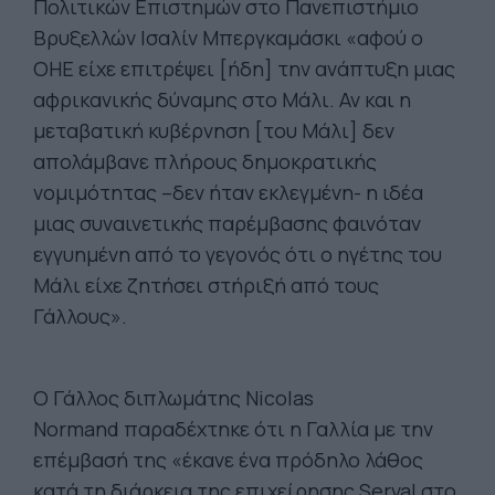
Πολιτικών Επιστημών στο Πανεπιστήμιο
Βρυξελλών Ισαλίν Μπεργκαμάσκι «αφού ο
ΟΗΕ είχε επιτρέψει [ήδη] την ανάπτυξη μιας
αφρικανικής δύναμης στο Μάλι. Αν και η
μεταβατική κυβέρνηση [του Μάλι] δεν
απολάμβανε πλήρους δημοκρατικής
νομιμότητας –δεν ήταν εκλεγμένη- η ιδέα
μιας συναινετικής παρέμβασης φαινόταν
εγγυημένη από το γεγονός ότι ο ηγέτης του
Μάλι είχε ζητήσει στήριξή από τους
Γάλλους».
Ο Γάλλος διπλωμάτης Νicolas
Normand παραδέχτηκε ότι η Γαλλία με την
επέμβασή της «έκανε ένα πρόδηλο λάθος
κατά τη διάρκεια της επιχείρησης Serval στο