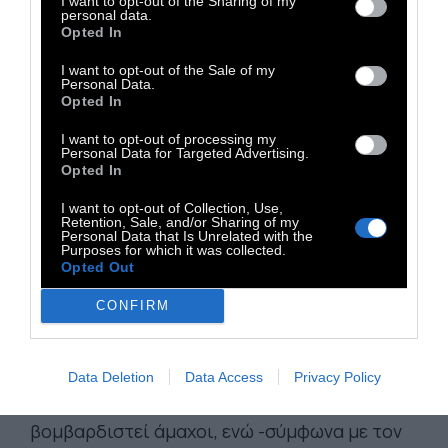
I want to opt-out of the Sharing of my
personal data.
Opted In
Νομικές ευθύνες Γαλλίας.
Η
Γαλλία καταστρατήγησε την κοινή
I want to opt-out of the Sale of my
Personal Data.
θέση της ΕΕ για τις εξαγωγές όπλων του
Opted In
2008 ενώ δεν σεβάστηκε και τη Συνθήκη για
I want to opt-out of processing my
το Εμπόριο Όπλων (ΟΗΕ). Το περιοριστικό
Personal Data for Targeted Advertising.
Opted In
πλαίσιο που διαμορφώνουν αυτά τα
δύο κείμενα, απαγορεύει τη μεταφορά
I want to opt-out of Collection, Use,
Retention, Sale, and/or Sharing of my
στρατιωτικού εξοπλισμού σε πολλές
Personal Data that Is Unrelated with the
Purposes for which it was collected.
περιπτώσεις, ιδίως όταν υπάρχουν κίνδυνοι
Opted Out
σοβαρών παραβιάσεων Διεθνούς Δικαίου,
CONFIRM
ανθρωπίνων δικαιωμάτων και κίνδυνοι
αποσταθεροποίησης. Στην Υεμένη, έχει γίνει
χρήση απαγορευμένων όπλων, όπως
Data Deletion
Data Access
Privacy Policy
βλημάτων διασποράς και έχουν
βομβαρδιστεί άμαχοι, ενώ -σύμφωνα με τον