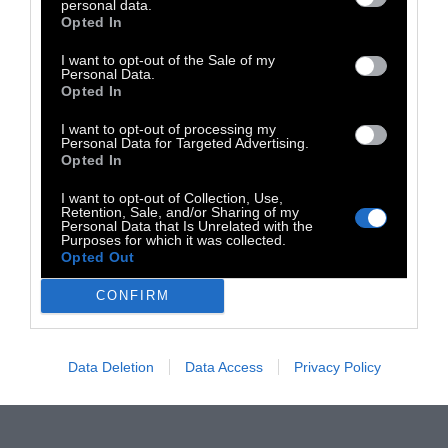
personal data.
10’.Ανακατεύετε το γιαούρτι με το σιμιγδάλι
Opted In
και το τρίμμα της φέτας. Χτυπάτε τα 3
I want to opt-out of the Sale of my
ολόκληρα αυγά και τον 1 κρόκο με το μπέικιν
Personal Data.
πάουντερ και το αλατοπίπερο και τα
Opted In
προσθέτετε στο μείγμα του γιαουρτιού.
I want to opt-out of processing my
Personal Data for Targeted Advertising.
Κατεβάζετε τα κρεμμύδια από τη φωτιά
Opted In
και τους προσθέτετε το κοτόπουλο, το
I want to opt-out of Collection, Use,
μαϊντανό και το μείγμα του γιαουρτιού.
Retention, Sale, and/or Sharing of my
Personal Data that Is Unrelated with the
Purposes for which it was collected.
Opted Out
CONFIRM
Data Deletion
Data Access
Privacy Policy