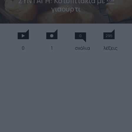
ΣΥΝΤΑΓΗ: Κοτοπιτάκια με
γιαούρτι
0
295
0
1
σχόλια
λέξεις