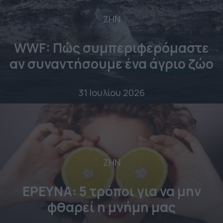
ΖΗΝ
WWF: Πώς συμπεριφερόμαστε
αν συναντήσουμε ένα άγριο ζώο
31 Ιουλίου 2026
ΖΗΝ
ΕΡΕΥΝΑ: 5 τρόποι για να μην
φθαρεί η μνήμη μας