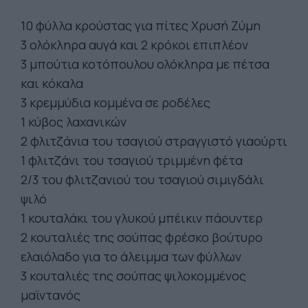
10 φύλλα κρούστας για πίτες Xρυσή Ζύμη
3 ολόκληρα αυγά και 2 κρόκοι επιπλέον
3 μπούτια κοτόπουλου ολόκληρα με πέτσα
και κόκαλα
3 κρεμμύδια κομμένα σε ροδέλες
1 κύβος λαχανικών
2 φλιτζάνια του τσαγιού στραγγιστό γιαούρτι
1 φλιτζάνι του τσαγιού τριμμένη φέτα
2/3 του φλιτζανιού του τσαγιού σιμιγδάλι
ψιλό
1 κουταλάκι του γλυκού μπέικιν πάουντερ
2 κουταλιές της σούπας φρέσκο βούτυρο
ελαιόλαδο για το άλειμμα των φύλλων
3 κουταλιές της σούπας ψιλοκομμένος
μαϊντανός