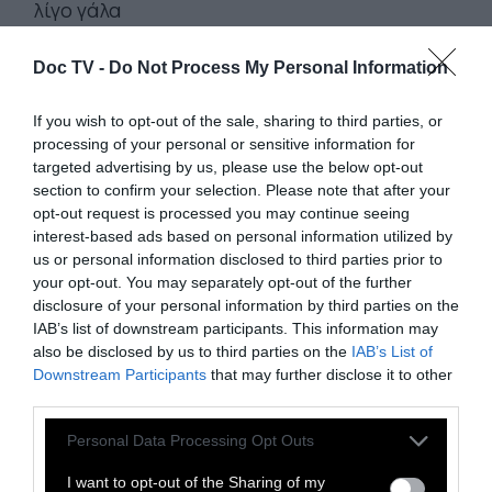
λίγο γάλα
αλάτι – πιπέρι φρεσκοτριμμένο
Doc TV -
Do Not Process My Personal Information
ΕΚΤΕΛΕΣΗ:
If you wish to opt-out of the sale, sharing to third parties, or
Για το φύλλο
processing of your personal or sensitive information for
Αφήνετε το φύλλο κρούστας να ξεπαγώσει
targeted advertising by us, please use the below opt-out
section to confirm your selection. Please note that after your
σύμφωνα με τις οδηγίες της συσκευασίας.
opt-out request is processed you may continue seeing
interest-based ads based on personal information utilized by
Για τη γέμιση
us or personal information disclosed to third parties prior to
your opt-out. You may separately opt-out of the further
Βράζετε το κοτόπουλο σε αλατισμένο
disclosure of your personal information by third parties on the
νερό.
Το αποσύρετε με την τρυπητή
IAB’s list of downstream participants. This information may
κουτάλα. Καθαρίζετε το κοτόπουλο από τις
also be disclosed by us to third parties on the
IAB’s List of
Downstream Participants
that may further disclose it to other
πέτσες και τα κόκαλα και το ψιλοκόβετε.
third parties.
Λιώνετε το βούτυρο σ’ ένα βαθύ τηγάνι και
ροδίζετε τα κρεμμύδια.
Personal Data Processing Opt Outs
Προσθέτετε τον κύβο
και σιγοβράζετε
I want to opt-out of the Sharing of my