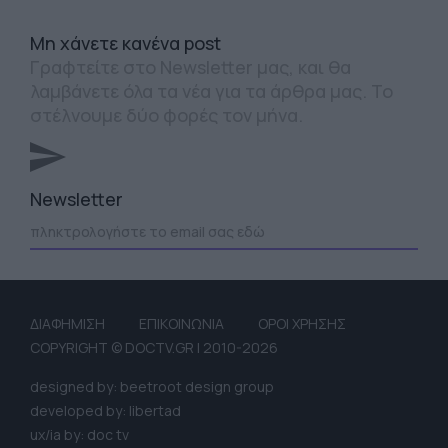
Mη χάνετε κανένα post
Γραφτείτε στο Newsletter μας, και θα
λαμβάνετε όλα τα νέα για τα άρθρα μας. Το
στέλνουμε δύο φορές τον μήνα.
Newsletter
ΔΙΑΦΗΜΙΣΗ
ΕΠΙΚΟΙΝΩΝΙΑ
ΟΡΟΙ ΧΡΗΣΗΣ
COPYRIGHT © DOCTV.GR | 2010-2026
designed by: beetroot design group
developed by: libertad
ux/ia by: doc tv