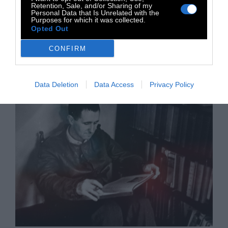
Retention, Sale, and/or Sharing of my
Personal Data that Is Unrelated with the
«Αν δεν καταφέρουμε το αδύνατο, δεν έχουμε
Purposes for which it was collected.
Opted Out
ελπίδα»
CONFIRM
19 Νοεμβρίου 2015
Data Deletion
Data Access
Privacy Policy