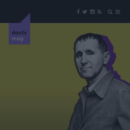
doctv
mag