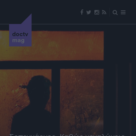
doctv
mag