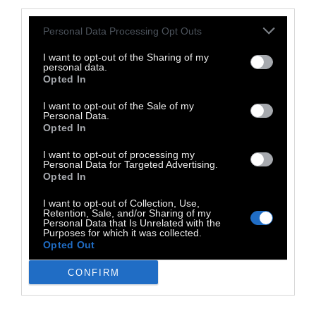
third parties.
απαλλαγεί από τα δεσμά του και κινείται πια
ελεύθερα. Από την άλλη μεριά ωστόσο πρέ­
Personal Data Processing Opt Outs
πει να ειπωθεί ότι, όταν σβήνει το
I want to opt-out of the Sharing of my
personal data.
σεξουαλικό ένστικτο, χάνεται ο πραγματικός
Opted In
πυρήνας της ζωής, και το μόνο που μένει
I want to opt-out of the Sale of my
είναι το κέλυφος· η ζωή δηλαδή μοιάζει με
Personal Data.
μια κωμωδία, που ξεκινάει με κανονικούς
Opted In
ηθοποιούς και μετά συνεχίζει να παίζεται
I want to opt-out of processing my
Personal Data for Targeted Advertising.
μέχρι το τέλος από κούκλες που έχουν
Opted In
φορέσει τα ρούχα των ανθρώπων.
I want to opt-out of Collection, Use,
Retention, Sale, and/or Sharing of my
Personal Data that Is Unrelated with the
Purposes for which it was collected.
Opted Out
Άρθουρ Σοπενχάουερ - Η τέχνη να επιβιώνεις,
εκδόσεις Γνώση. Ο Άρθουρ Σοπενχάουερ (22
CONFIRM
Φεβρουαρίου 1788-21 Σεπτεμβρίου 1860) ήταν
Γερμανός φιλόσοφος που χαρακτηρίζεται