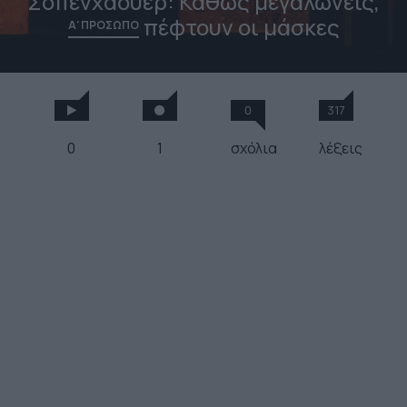
Σοπενχάουερ: Καθώς μεγαλώνεις,
πέφτουν οι μάσκες
Α' ΠΡΟΣΩΠΟ
0
317
0
1
σχόλια
λέξεις