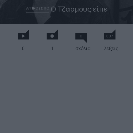
Ο Τζάρμους είπε
Α' ΠΡΟΣΩΠΟ
0
607
0
1
σχόλια
λέξεις