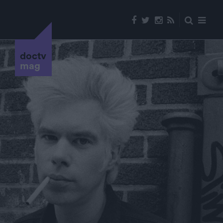
doctv
mag