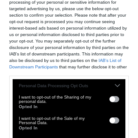
processing of your personal or sensitive information for
targeted advertising by us, please use the below opt-out
section to confirm your selection. Please note that after your
opt-out request is processed you may continue seeing
interest-based ads based on personal information utilized by
us or personal information disclosed to third parties prior to
your opt-out. You may separately opt-out of the further
Πάντα ξεκινάω με ηθοποιούς που γνωρίζω
disclosure of your personal information by third parties on the
προσωπικά ή γνωρίζω τη δουλειά τους, και
IAB’s list of downstream participants. This information may
υπάρχουν πράγματα στη δουλειά τους, την
also be disclosed by us to third parties on the
IAB’s List of
Downstream Participants
that may further disclose it to other
παρουσία τους ή τη δική τους
third parties.
προσωπικότητα που κάνουν έναν χαρακτήρα
να υπερβάλλει κάποιες ιδιότητες και
Personal Data Processing Opt Outs
καταστέλλει κάποιες άλλες. Είναι πάντα μια
I want to opt-out of the Sharing of my
personal data.
πραγματική συνεργασία για μένα.
Opted In
I want to opt-out of the Sale of my
Οι ποιητές ήταν ανέκαθεν οι ήρωές μου,
Personal Data.
Opted In
γιατί δεν υπάρχει κανείς που να έγινε