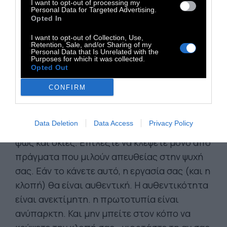
ποιητής για τα χρήματα.
I want to opt-out of processing my
Personal Data for Targeted Advertising.
Opted In
Τίποτα δεν είναι πρωτότυπο. Κλέψτε από
I want to opt-out of Collection, Use,
οπουδήποτε σας δίνει έμπνευση ή
Retention, Sale, and/or Sharing of my
Personal Data that Is Unrelated with the
τροφοδοτεί τη φαντασία σας.
Purposes for which it was collected.
Opted Out
Καταβροχθίστε παλιές ταινίες, νέες ταινίες,
μουσική, βιβλία, πίνακες ζωγραφικής,
CONFIRM
φωτογραφίες, ποιήματα, όνειρα, τυχαίες
συζητήσεις, αρχιτεκτονική, γέφυρες,
Data Deletion
Data Access
Privacy Policy
πινακίδες, δέντρα, σύννεφα, υδάτινα σώματα,
φως και σκιές. Επιλέξτε να κλέψετε μόνο από
πράγματα που μιλούν απευθείας στην ψυχή
σας. Εάν το κάνετε αυτό, η εργασία σας (και η
κλοπή) θα είναι αυθεντική. Η αυθεντικότητα
είναι ανεκτίμητη. η πρωτοτυπία είναι
ανύπαρκτη. Και μην μπείτε στον κόπο να