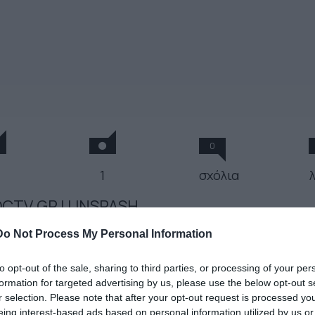
0
1
σχόλια
CTV.GR | UNSPASH
 Απριλίου 2021
Do Not Process My Personal Information
to opt-out of the sale, sharing to third parties, or processing of your per
κή τόνωση και απώλεια λίπους. Με αυτήν την
formation for targeted advertising by us, please use the below opt-out s
πόνηση 10 λεπτών στο σπίτι, μάθετε πώς να
r selection. Please note that after your opt-out request is processed y
ετε λίπος στα πόδια. Περιλαμβάνεται και
eing interest-based ads based on personal information utilized by us or