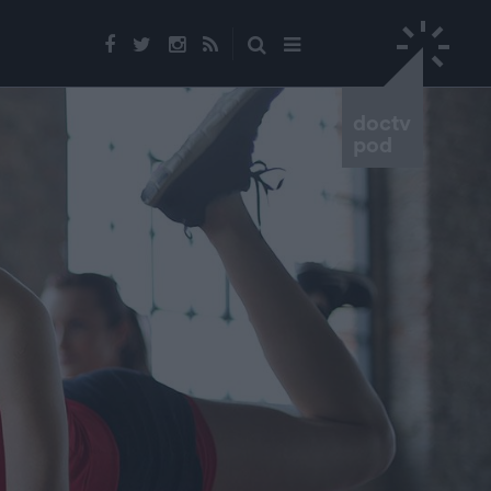
doctv
pod