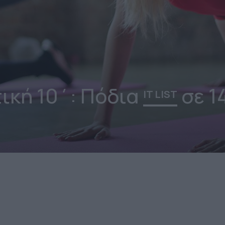
ική 10΄: Πόδια
σε 1
IT LIST