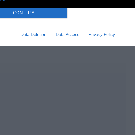
CONFIRM
αβάστε επίσης:
Πόσο νερό πρέπει να πίνουμε;
GS:
Data Deletion
Data Access
Privacy Policy
ύτερη ζωή
Γυμναστική
Σώμα