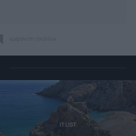
εμφάνιση σχολίων
IT LIST