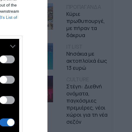
out of the
ΠΡΟΠΑΓΑΝΔΑ
 downstream
Κύριε
B’s List of
πρωθυπουργέ,
με πήραν τα
δάκρυα
IT LIST
Νησάκια με
ακτοπλοϊκά έως
13 ευρώ
CULTURE
Στέγη: Διεθνή
ονόματα,
παγκόσμιες
πρεμιέρες, νέοι
χώροι για τη νέα
σεζόν