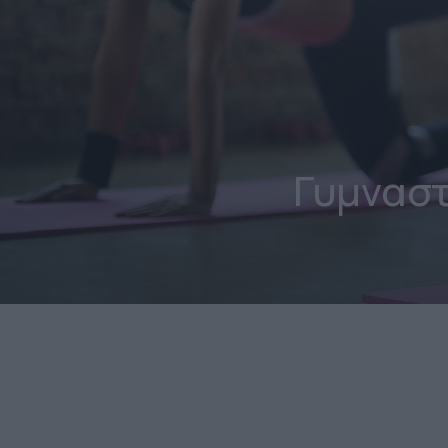
Γυμναστ