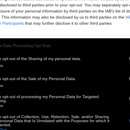
disclosed to third parties prior to your opt-out. You may separately opt-
ηση για αρχάριους.
losure of your personal information by third parties on the IAB’s list of
. This information may also be disclosed by us to third parties on the
IA
illy Sabri προτείνει να συνδυάστε αυτό το
Participants
that may further disclose it to other third parties.
γραμμα 14 ημερών με ένα cardio πρόγραμμα
ό τη βίντεο βιβλιοθήκη της). Και μην ξεχνάτε να
l Data Processing Opt Outs
ετε νερό.
o opt-out of the Sharing of my personal data.
In
o opt-out of the Sale of my Personal Data.
In
to opt-out of processing my Personal Data for Targeted
ing.
In
o opt-out of Collection, Use, Retention, Sale, and/or Sharing
ersonal Data that Is Unrelated with the Purposes for which it
lected.
Out