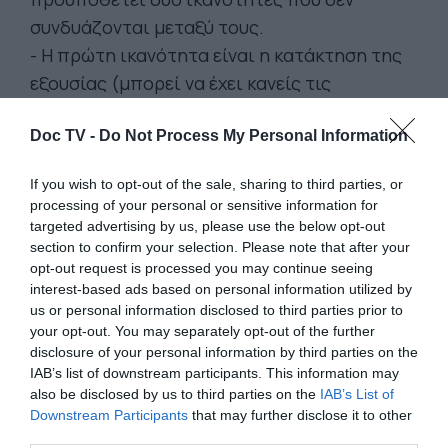
συνδυάζονται μεταξύ τους.
- Η πρώτη ικανότητα είναι η κατάκτηση της
εξουσίας (μπορεί να έχει κανείς τις
καλύτερες ιδέες, αλλά αυτό δεν χρησιμεύει,
Doc TV -
εάν δεν έχει κατακτήσει την εξουσία).
Do Not Process My Personal Information
- Η δεύτερη είναι, μετά την κατάκτηση της
If you wish to opt-out of the sale, sharing to third parties, or
εξουσίας, να την αξιοποιήσει κανείς, δηλαδή
processing of your personal or sensitive information for
να κυβερνήσει.
targeted advertising by us, please use the below opt-out
section to confirm your selection. Please note that after your
opt-out request is processed you may continue seeing
Στις ψευδοδημοκρατίες
interest-based ads based on personal information utilized by
μας, η άνοδος στην εξουσία
us or personal information disclosed to third parties prior to
your opt-out. You may separately opt-out of the further
προϋποθέτει να κολακεύει
disclosure of your personal information by third parties on the
IAB’s list of downstream participants. This information may
κανείς την κοινή γνώμη ή να
also be disclosed by us to third parties on the
IAB’s List of
Downstream Participants
that may further disclose it to other
έχει τηλεοπτική
third parties.