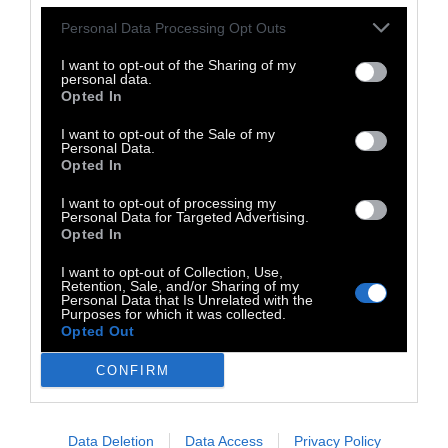
φωτογένεια
Personal Data Processing Opt Outs
I want to opt-out of the Sharing of my
personal data.
Opted In
Τίποτα όμως δεν εγγυάται ότι κάποιος που
I want to opt-out of the Sale of my
Personal Data.
είναι ικανός να κυβερνήσει, είναι επίσης
Opted In
ικανός να ανέβει στην εξουσία. Στο
I want to opt-out of processing my
παρελθόν, στις απόλυτες μοναρχίες, η
Personal Data for Targeted Advertising.
άνοδος στην εξουσία προϋπέθετε να
Opted In
κολακεύει κανείς τον βασιλιά ή να είναι
I want to opt-out of Collection, Use,
Retention, Sale, and/or Sharing of my
ευνοούμενος της Μαντάμ
Personal Data that Is Unrelated with the
Purposes for which it was collected.
Πομπαντούρ. Σήμερα, στις
Opted Out
ψευδοδημοκρατίες μας, η άνοδος στην
CONFIRM
εξουσία προϋποθέτει να κολακεύει κανείς
την κοινή γνώμη ή να έχει τηλεοπτική
φωτογένεια.
Data Deletion
Data Access
Privacy Policy