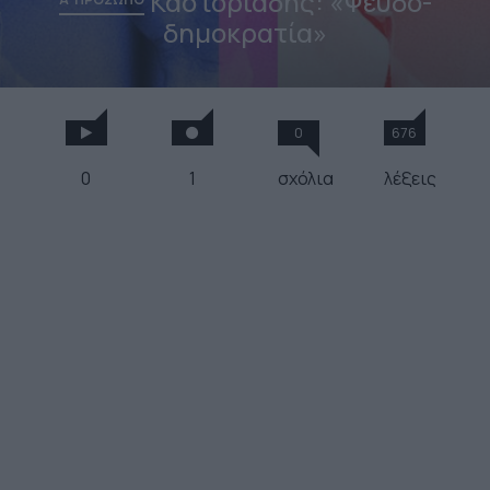
Καστοριάδης: «Ψευδο-
δημοκρατία»
0
676
0
1
σχόλια
λέξεις