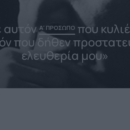
ε αυτόν
που κυλιέ
Α' ΠΡΟΣΩΠΟ
όν που δήθεν προστατε
ελευθερία μου»