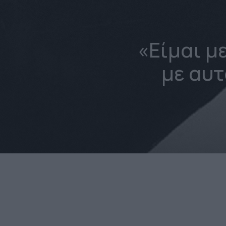
«Είμαι μ
με αυτ