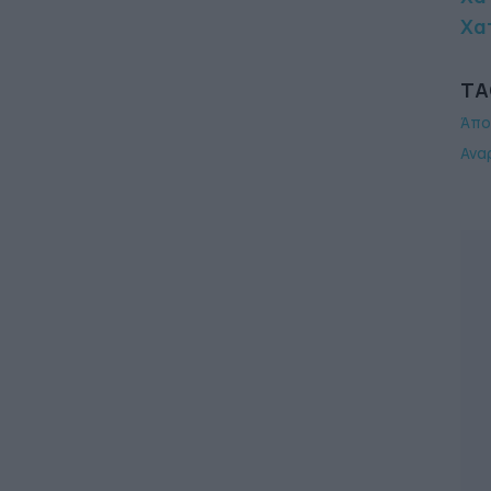
Χα
TA
Άπο
Ανα