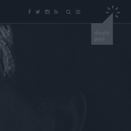
doctv
pod