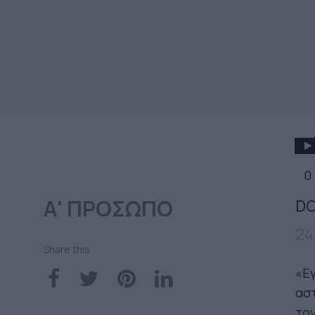
0
Α' ΠΡΟΣΩΠΟ
DO
24
Share this
«Εγ
ασ
τον