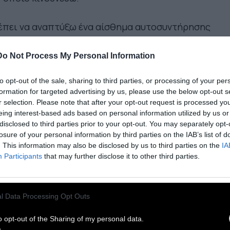
έπει να αναπτύξω ένα αίσθημα αυτοσυντήρησης
α στις ανθρώπινες λειτουργίες μου, όχι να
γει από τις ανθρώπινες λειτουργίες μου.
Do Not Process My Personal Information
to opt-out of the sale, sharing to third parties, or processing of your per
τι το να βλέπω κάποιον να κυλιέται κάτω
formation for targeted advertising by us, please use the below opt-out s
όφυρτος από ένα ζώον, γιατί μόνο ζώο μπορεί
r selection. Please note that after your opt-out request is processed y
είναι ο αστυφύλακας που χτυπάει κάποιον και
eing interest-based ads based on personal information utilized by us or
disclosed to third parties prior to your opt-out. You may separately opt-
 κάνει να αιμορραγεί, τότε δεν αισθάνομαι
losure of your personal information by third parties on the IAB’s list of
όλου διαφορετικός από αυτόν που κυλιέται.
. This information may also be disclosed by us to third parties on the
IA
Participants
that may further disclose it to other third parties.
αι με αυτόν που κυλιέται κι όχι με αυτόν που
εν προστατεύει την ελευθερία μου».
l Data Processing Opt Outs
o opt-out of the Sharing of my personal data.
νος Χατζιδάκις, απόσπασμα ραδιοφωνικής