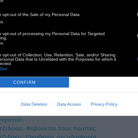
In
έντευξης στη Μαρία Ρεζάν, το 1988. Ο Μάνος
o opt-out of the Sale of my Personal Data.
ζιδάκις (23 Οκτωβρίου 1925 - 15 Ιουνίου 1994)
In
ν Έλληνας μουσικοσυνθέτης, διανοούμενος και
ητής. Θεωρείται ο πρώτος που συνέδεσε με το
to opt-out of processing my Personal Data for Targeted
ing.
ο του, θεωρητικό και συνθετικό, τη λόγια
In
σική με τη λαϊκή μουσική παράδοση. Πολλά από
o opt-out of Collection, Use, Retention, Sale, and/or Sharing
εκατοντάδες έργα του αναγνωρίζονται σήμερα ως
ersonal Data that Is Unrelated with the Purposes for which it
lected.
σικά.
Out
CONFIRM
αβάστε επίσης:
ζιδάκις: Οι «άτεγκτοι» και «ηθικοί»
Data Deletion
Data Access
Privacy Policy
τζιδάκις: «Προτείνω: Μια αντιεξουσιαστική
στρατία»
τζιδάκις: Φοβούνται τους ποιητές
ζιδάκις: Ελευθερία, όχι αδιαφορία