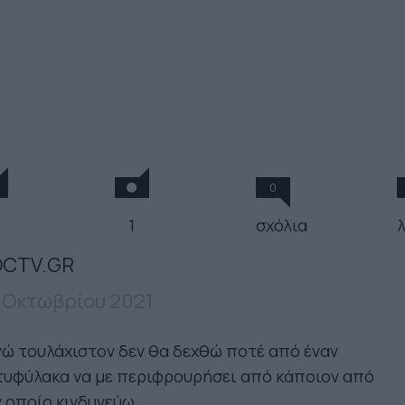
0
1
σχόλια
CTV.GR
 Οκτωβρίου 2021
ώ τουλάχιστον δεν θα δεχθώ ποτέ από έναν
τυφύλακα να με περιφρουρήσει από κάποιον από
 οποίο κινδυνεύω.