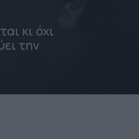
ται κι όχι
ύει την