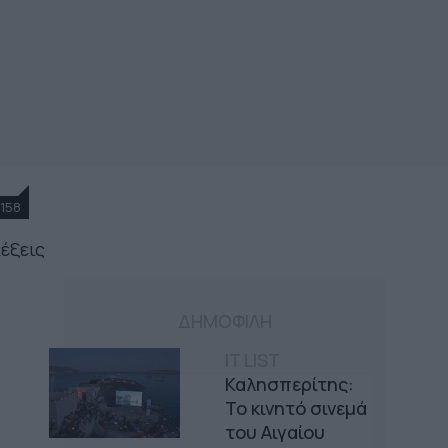
158
λέξεις
ΔΗΜΟΦΙΛΗ
IT LIST
Καλησπερίτης:
Το κινητό σινεμά
του Αιγαίου