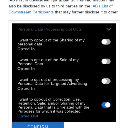
κατασταλτικής μανίας της κυβέρνησης
also be disclosed by us to third parties on the
IAB’s List of
που βάζει στο στόχαστρο το λαϊκό κίνημα
Downstream Participants
that may further disclose it to other
και ειδικά τη νεολαία με στόχο να
third parties.
μπλοκαριστεί κάθε κίνηση Φοιτητικών
Personal Data Processing Opt Outs
Συλλόγων η οποία πηγαίνει κόντρα στις
I want to opt-out of the Sharing of my
πολιτικές της κυβέρνησης. Έρχεται ως
personal data.
Opted In
συνέχεια της κατάργησης του ασύλου και
της χυδαίας καταπάτησης του από τις
I want to opt-out of the Sale of my
Personal Data.
δυνάμεις καταστολής στοχοποιώντας
Opted In
τους φοιτητές που όλο το προηγούμενο
I want to opt-out of processing my
διάστημα μπλοκάρουν την κυρίαρχη
Personal Data for Targeted Advertising.
Opted In
πολιτική στην εκπαίδευση αλλά και
καθίστανται τροφοδότης και πυροδότης
I want to opt-out of Collection, Use,
Retention, Sale, and/or Sharing of my
ευρύτερων πολιτικών εξελίξεων».
Personal Data that Is Unrelated with the
Purposes for which it was collected.
Opted Out
CONFIRM