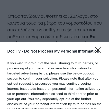
Όπως τονίζουν οι Φοιτητικοί Σύλλογοι στο
κάλεσμα τους, τα μέτρα του νομοσχεδίου που
αποτελούν casus belli για το φοιτητικό και
μαθητικό κίνημα εδώ και δεκαετίες
και θα
αλλάξουν άρδην τον χάρτη της δημόσιας
εκπαίδευσης
στην κατεύθυνση της
Doc TV -
Do Not Process My Personal Information
εκπαιδευτικής αναδιάρθρωσης που τίθεται
σε εφαρμογή όλα τα προηγούμενα χρόνια και
If you wish to opt-out of the sale, sharing to third parties, or
processing of your personal or sensitive information for
η οποία δε φέρει νομιμοποίηση από κανένα
targeted advertising by us, please use the below opt-out
κομμάτι της εκπαιδευτικής κοινότητας.
section to confirm your selection. Please note that after your
opt-out request is processed you may continue seeing
interest-based ads based on personal information utilized by
Όσον αφορά την ίδρυση της
us or personal information disclosed to third parties prior to
Πανεπιστημιακής Αστυνομίας σημειώνουν
your opt-out. You may separately opt-out of the further
ότι
«αποτελεί αποκορύφωμα της
disclosure of your personal information by third parties on the
IAB’s list of downstream participants. This information may