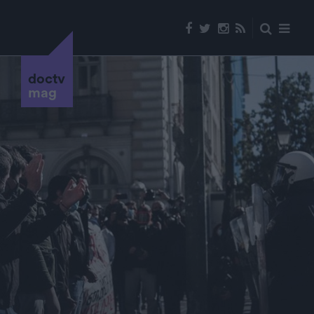
doctv
mag