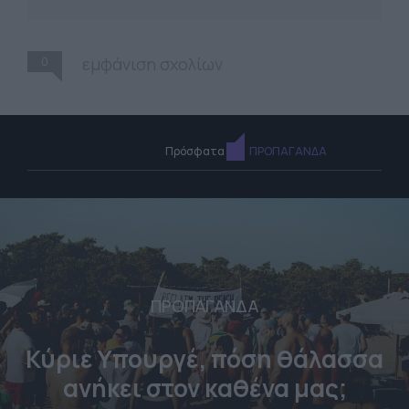
0
εμφάνιση σχολίων
Πρόσφατα
ΠΡΟΠΑΓΑΝΔΑ
ΠΡΟΠΑΓΑΝΔΑ
Κύριε Υπουργέ, πόση θάλασσα
ανήκει στον καθένα μας;