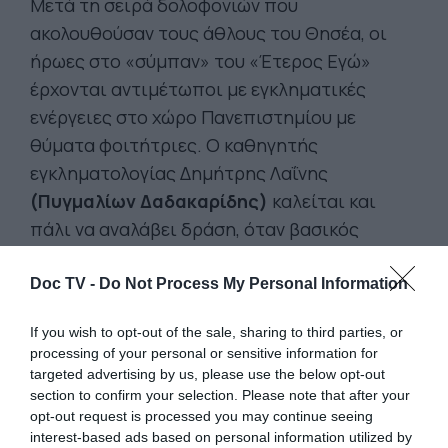
Μετά τη σειρά δολοφονιών που
ακολουθούσαν τους άθλους του Θησέα, οι
ήρωες στο «σύμπαν» του «Έτερος Εγώ»
έρχονται αντιμέτωποι με εγκληματικές
ενέργειες στο χώρο Πανεπιστημίου με
θύματα φοιτήτριες. Ο καθηγητής
εγκληματολογίας Δημήτρης Λαΐνης
(Πυγμαλίων Δαδακαρίδης)
καλείται και
πάλι να αναλάβει δράση, όταν βασικός
ύποπτος θεωρείται ο υποψήφιος Πρύτανης,
συνεργάτης και φίλος του, Ηλίας
Doc TV -
Do Not Process My Personal Information
Βελισσαράτος
(Κωνσταντίνος
If you wish to opt-out of the sale, sharing to third parties, or
Μαρκουλάκης). Η σειρά βασίζεται στο
processing of your personal or sensitive information for
ομότιτλο αστυνομικό θρίλερ (Έτερος Εγώ,
targeted advertising by us, please use the below opt-out
2017) του Σωτήρη Τσαφούλια.
Το σενάριο
section to confirm your selection. Please note that after your
opt-out request is processed you may continue seeing
της σειράς είναι μία ιδέα του Σωτήρη
interest-based ads based on personal information utilized by