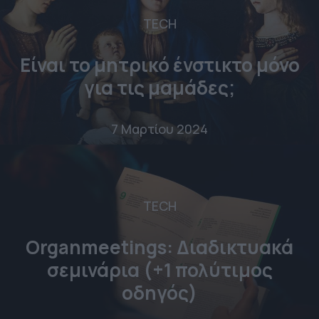
TECH
Είναι το μητρικό ένστικτο μόνο
για τις μαμάδες;
7 Μαρτίου 2024
TECH
Organmeetings: Διαδικτυακά
σεμινάρια (+1 πολύτιμος
οδηγός)