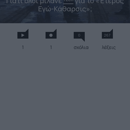
Γιατί όλοι μιλάνε
για το «Έτερος
Εγώ-Κάθαρσις»;
0
267
1
1
σχόλια
λέξεις