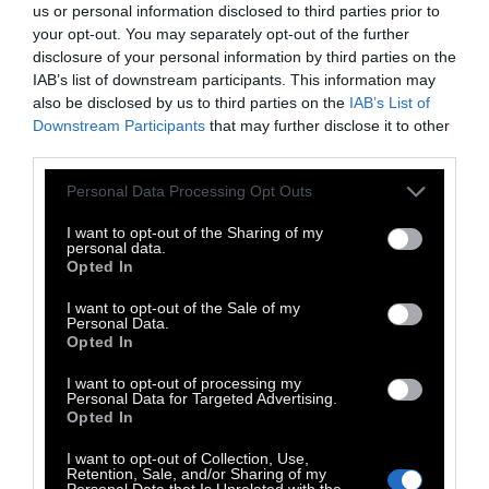
Τσαφούλια, το οποίο υπογράφει μαζί με την
us or personal information disclosed to third parties prior to
Κατερίνα Φιλιώτου.
your opt-out. You may separately opt-out of the further
disclosure of your personal information by third parties on the
IAB’s list of downstream participants. This information may
Στους πρωταγωνιστικούς ρόλους
also be disclosed by us to third parties on the
IAB’s List of
επιστρέφουν ο Πυγμαλίων Δαδακαρίδης, o
Downstream Participants
that may further disclose it to other
third parties.
Πέτρος Λαγούτης, η Βίκυ Παπαδοπούλου,
και ο Μάνος Βακούσης.
Τον ρόλο του νέου
Personal Data Processing Opt Outs
Προϊστάμενου του τμήματος
I want to opt-out of the Sharing of my
ανθρωποκτονιών Νίκου Βανόρτα
personal data.
Opted In
αναλαμβάνει ο Τάσος Νούσιας ενώ ο ο
Σπύρος Παπαδόπουλος επιστρέφει ως
I want to opt-out of the Sale of my
Personal Data.
Υποστράτηγος της Αστυνομίας. Η Κατερίνα
Opted In
Διδασκάλου, η Μελισσάνθη Μαχούτ και ο
I want to opt-out of processing my
Personal Data for Targeted Advertising.
Δημήτρης Καπετανάκος, υποδύονται για
Opted In
ακόμα μία φορά την γενετίστρια Ελένη
I want to opt-out of Collection, Use,
Μαρούδα, την Τόνια, και τον Άλκη Μασάτο,
Retention, Sale, and/or Sharing of my
Personal Data that Is Unrelated with the