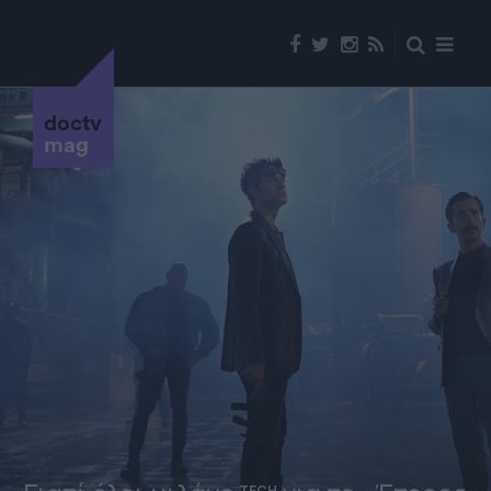
doctv
mag
TECH