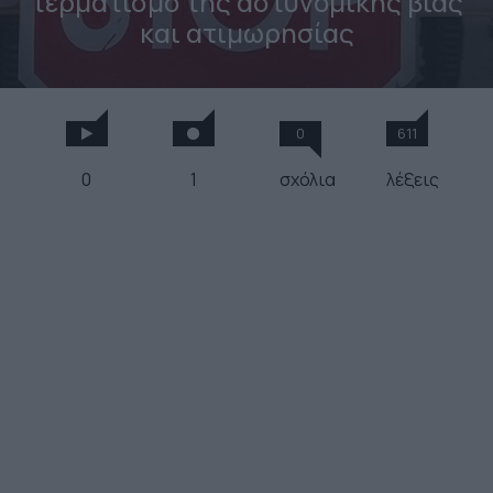
τερματισμό της αστυνομικής βίας
και ατιμωρησίας
0
611
0
1
σχόλια
λέξεις