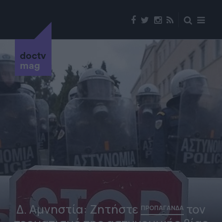
doctv
mag
Δ. Αμνηστία: Zητήστε
τον
ΠΡΟΠΑΓΑΝΔΑ