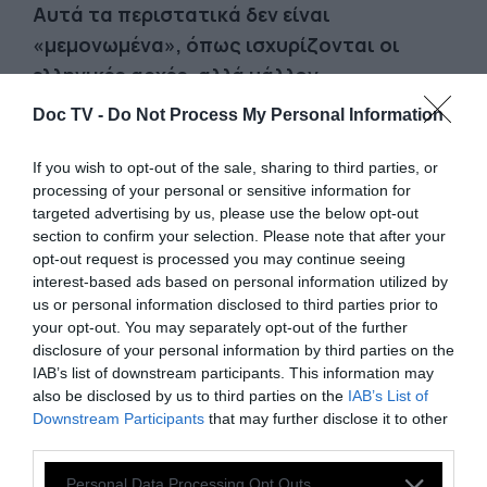
Αυτά τα περιστατικά δεν είναι
«μεμονωμένα», όπως ισχυρίζονται οι
ελληνικές αρχές, αλλά μάλλον
συστηματικά, και αντανακλούν μια
Doc TV -
Do Not Process My Personal Information
συνεχιζόμενη κουλτούρα ατιμωρησίας.
Στο μεταξύ, τα θύματα αστυνομικής
If you wish to opt-out of the sale, sharing to third parties, or
processing of your personal or sensitive information for
κακομεταχείρισης ή/και οι οικογένειές τους
targeted advertising by us, please use the below opt-out
καταγγέλλουν παρατεταμένες ποινικές
section to confirm your selection. Please note that after your
διαδικασίες και αναποτελεσματικές ποινικές
opt-out request is processed you may continue seeing
interest-based ads based on personal information utilized by
και πειθαρχικές έρευνες για τις υποθέσεις
us or personal information disclosed to third parties prior to
τους.
your opt-out. You may separately opt-out of the further
disclosure of your personal information by third parties on the
IAB’s list of downstream participants. This information may
also be disclosed by us to third parties on the
IAB’s List of
Downstream Participants
that may further disclose it to other
third parties.
Personal Data Processing Opt Outs