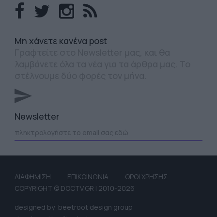
Mη χάνετε κανένα post
Γραφτείτε στο Newsletter μας, και θα
λαμβάνετε όλα τα νέα για τα άρθρα μας. Το
στέλνουμε δύο φορές τον μήνα.
Newsletter
ΔΙΑΦΗΜΙΣΗ
ΕΠΙΚΟΙΝΩΝΙΑ
ΟΡΟΙ ΧΡΗΣΗΣ
COPYRIGHT © DOCTV.GR | 2010-2026
designed by: beetroot design group