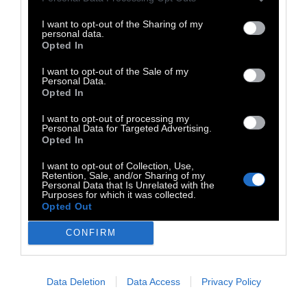
I want to opt-out of the Sharing of my
personal data.
Opted In
I want to opt-out of the Sale of my
Personal Data.
Opted In
Εδώ και χρόνια, η Διεθνής Αμνηστία και άλλοι
I want to opt-out of processing my
Personal Data for Targeted Advertising.
διεθνείς και ελληνικοί οργανισμοί έχουν
Opted In
τεκμηριώσει και καταγγείλει
I want to opt-out of Collection, Use,
Retention, Sale, and/or Sharing of my
κακομεταχείριση και παράνομη χρήση βίας
Personal Data that Is Unrelated with the
Purposes for which it was collected.
από αξιωματούχους επιβολής του νόμου.
Opted Out
Παρά τις σοβαρές ανησυχίες που εγείρουν η
κοινωνία των πολιτών, τα μέσα ενημέρωσης
CONFIRM
και τα θύματα που αναζητούν δικαιοσύνη, οι
διαδοχικές ελληνικές κυβερνήσεις απέτυχαν
Data Deletion
Data Access
Privacy Policy
να αναγνωρίσουν την κλίμακα και την