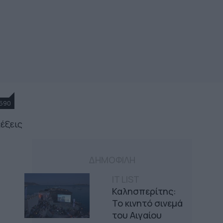
590
λέξεις
ΔΗΜΟΦΙΛΗ
IT LIST
Καλησπερίτης:
Το κινητό σινεμά
του Αιγαίου