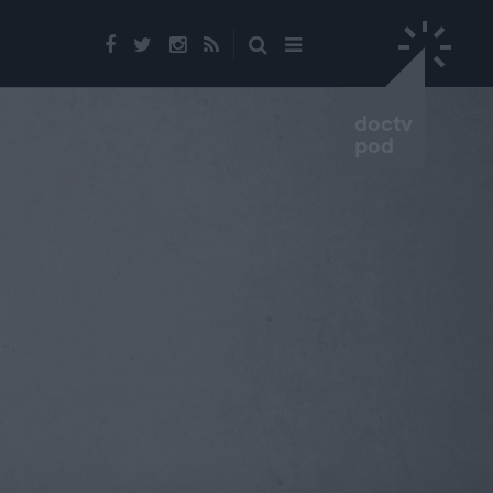
doctv
pod