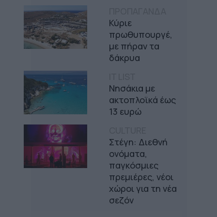
ΠΡΟΠΑΓΑΝΔΑ
Κύριε
πρωθυπουργέ,
με πήραν τα
δάκρυα
IT LIST
Νησάκια με
ακτοπλοϊκά έως
13 ευρώ
CULTURE
Στέγη: Διεθνή
ονόματα,
παγκόσμιες
πρεμιέρες, νέοι
χώροι για τη νέα
σεζόν