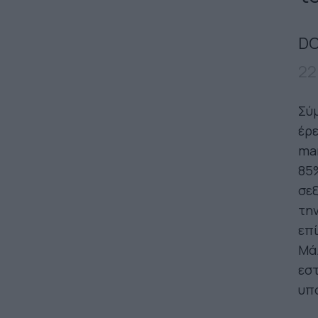
DO
22
Σύ
έρε
mar
85%
σεξ
την
επί
Μάλ
εστ
υπά