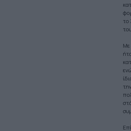
κατ
φορ
το 
του
Με 
ήτα
κατ
ενώ
ίδι
τη
πολ
στό
συ
Επί