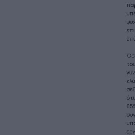
παρ
υπέ
ψυχ
επ
επί
Όσο
το
γυν
κλ
σεξ
ότι
85
συγ
υπ
εργ