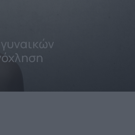
 γυναικών
νόχληση