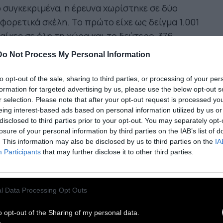
 συγκεκριμένα, η έρευνα χωρίστηκε σε δύο
φορετικά σκέλη. Το πρώτο είχε ως δείγμα 1.001
αίκες σε όλη τη χώρα και το δεύτερο, 376
αζόμενες στους κλάδους της εστίασης και του
Do Not Process My Personal Information
ρισμού, οι οποίοι επιλέχθηκαν λόγω των
κεστών περιστατικών σεξουαλικής
to opt-out of the sale, sharing to third parties, or processing of your per
formation for targeted advertising by us, please use the below opt-out s
ρενόχλησης, που ήδη παρατηρούνταν προ της
r selection. Please note that after your opt-out request is processed y
υνας.
eing interest-based ads based on personal information utilized by us or
disclosed to third parties prior to your opt-out. You may separately opt-
losure of your personal information by third parties on the IAB’s list of
φωνα λοιπόν με τα ευρήματα της έρευνας στο
. This information may also be disclosed by us to third parties on the
IA
το σκέλος, το 85% των 1.001 γυναικών που
Participants
that may further disclose it to other third parties.
μετείχαν, ανέφερε ότι έχει υποστεί σεξουαλικά
ρενοχλητική συμπεριφορά στην εργασία. Μία
ς δέκα γυναίκες έχει υπάρξει θύμα απόπειρας
l Data Processing Opt Outs
ουαλικής επίθεσης, ενώ μία στις πέντε
o opt-out of the Sharing of my personal data.
ειώνει ότι έχει υπάρξει θύμα σεξουαλικού