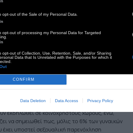
In
ιασμού. Κυρίως, τέτοιου είδους παρενοχλήσης ,
οπίζονται σε ηλικιακά νεότερες κοπέλες με
o opt-out of the Sale of my Personal Data.
ρότερη εργασιακή εμπειρία.
In
to opt-out of processing my Personal Data for Targeted
ing.
 50% των γυναικών αυτών, δήλωσαν πως το
In
ριστατικό της παρενόχλησης προήλθε από
o opt-out of Collection, Use, Retention, Sale, and/or Sharing
άδελφο, με το 25% να αναφέρει ότι προήλθε
ersonal Data that Is Unrelated with the Purposes for which it
lected.
 πελάτη, την ώρα που στο 20% ανέρχεται το
Out
οστό σχετικά με τις παρενοχλήσεις από
υθυντές/ιδιοκτήτες της επιχείρησης.
CONFIRM
γο παραπάνω από το 50% των παρενοχλήσεων,
Data Deletion
Data Access
Privacy Policy
υν λάβει χώρα σε χώρο γραφείου, και σχεδόν 1/3
υν εκδηλωθεί σε κοινόχρηστους χώρους, ενώ,
ζει να σημειωθεί πως, μόλις το 6% των γυναικών
 έχει υποστεί σεξουαλική παρενόχληση