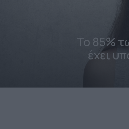
Το 85% τ
έχει υ