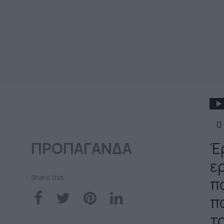
0
ΠΡΟΠΑΓΑΝΔΑ
Έ
ε
Share this
π
π
τ