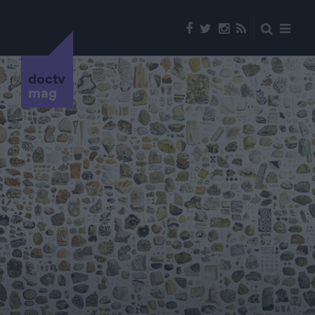
doctv
mag