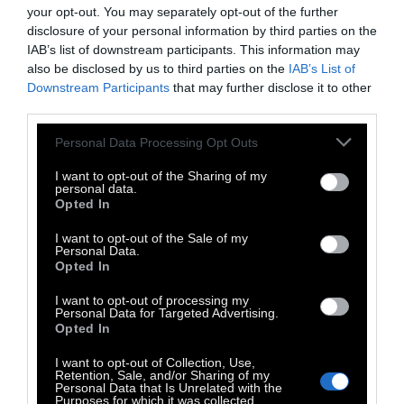
your opt-out. You may separately opt-out of the further
λεπτομερή περιγραφή. Κάποια ορυκτά όπως
disclosure of your personal information by third parties on the
το ασήμι ή το διαμάντι μπορεί να είναι
IAB’s list of downstream participants. This information may
οικεία, ενώ άλλα όπως το Fluate of Lime είναι
also be disclosed by us to third parties on the
IAB’s List of
Downstream Participants
that may further disclose it to other
άγνωστα.
third parties.
Μεταξύ 1802 και 1817, ο Sowerby δημοσίευσε
Personal Data Processing Opt Outs
αυτές τις έγχρωμες εικόνες ορυκτών που
I want to opt-out of the Sharing of my
personal data.
βρέθηκαν στη Βρετανία και σε εξωτικά
Opted In
μέρη. Τα ορυκτά συνοδεύονταν από σύντομες
I want to opt-out of the Sale of my
περιγραφές στις εκδόσεις πολλών τόμων
Personal Data.
Opted In
British Mineralogy και Exotic Mineralogy.
Συνολικά, 2.242 ξεχωριστές εικόνες
I want to opt-out of processing my
Personal Data for Targeted Advertising.
περιλαμβάνουν το τελικό κολάζ.
Opted In
I want to opt-out of Collection, Use,
Retention, Sale, and/or Sharing of my
Personal Data that Is Unrelated with the
Διαβάστε επίσης:
Purposes for which it was collected.