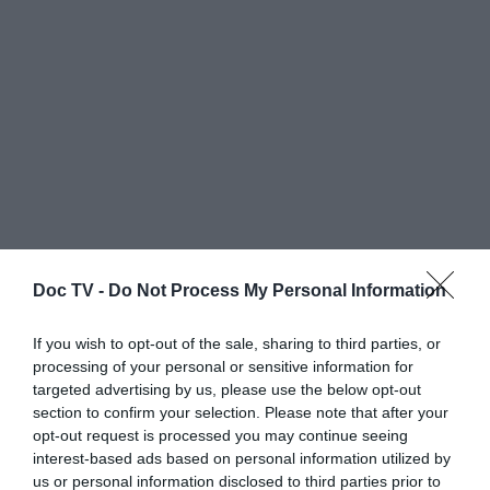
Doc TV -
Do Not Process My Personal Information
Ο καλλιτέχνης δεδομένων και ο σχεδιαστής
If you wish to opt-out of the sale, sharing to third parties, or
ιστοσελίδων
Nicholas Rougeux
δημιούργησαν
processing of your personal or sensitive information for
το κολάζ χρησιμοποιώντας τις εικόνες του
targeted advertising by us, please use the below opt-out
section to confirm your selection. Please note that after your
Sowerby. Στον ιστότοπο, οι χρήστες
opt-out request is processed you may continue seeing
μπορούν να κάνουν μεγέθυνση για να
interest-based ads based on personal information utilized by
ελέγξουν κάθε ορυκτό και να δουν μια
us or personal information disclosed to third parties prior to