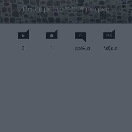
Παίξε με τις
πέτρες
VISUALISM
0
153
0
1
σχόλια
λέξεις