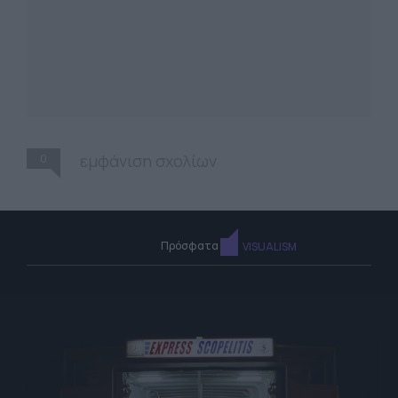
0
εμφάνιση σχολίων
Πρόσφατα
VISUALISM