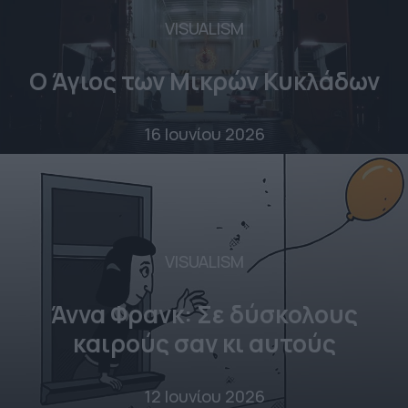
VISUALISM
Ο Άγιος των Μικρών Κυκλάδων
16 Ιουνίου 2026
VISUALISM
Άννα Φρανκ: Σε δύσκολους
καιρούς σαν κι αυτούς
12 Ιουνίου 2026