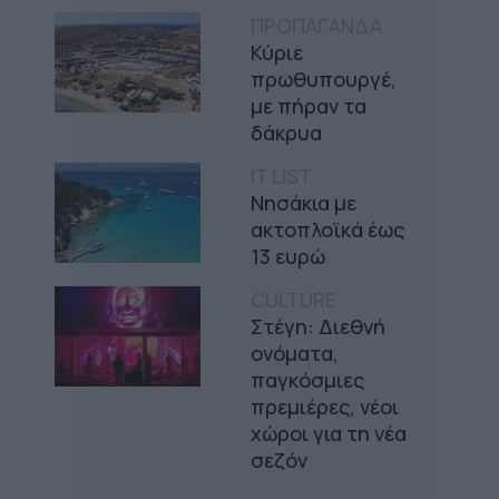
ΠΡΟΠΑΓΑΝΔΑ
Κύριε
πρωθυπουργέ,
με πήραν τα
δάκρυα
IT LIST
Νησάκια με
ακτοπλοϊκά έως
13 ευρώ
CULTURE
Στέγη: Διεθνή
ονόματα,
παγκόσμιες
πρεμιέρες, νέοι
χώροι για τη νέα
σεζόν