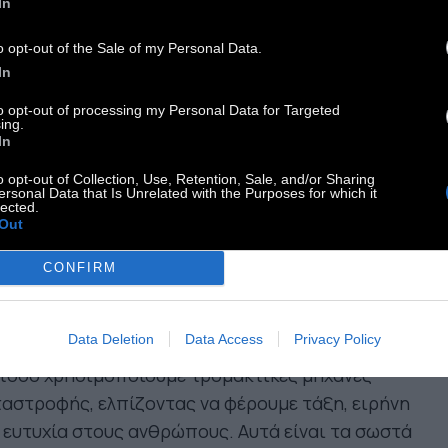
In
οι.
o opt-out of the Sale of my Personal Data.
In
 ταπεινότητα είναι εκείνη που
to opt-out of processing my Personal Data for Targeted
εταμορφώνει, όχι η εξουσία. Η
ing.
In
γάπη είναι εκείνη που φέρνει
o opt-out of Collection, Use, Retention, Sale, and/or Sharing
ersonal Data that Is Unrelated with the Purposes for which it
ξη και διαύγεια και όχι η
lected.
Out
πιθυμία
CONFIRM
ν κόσμο η καλή θέληση και η συμπόνια, είναι το
Data Deletion
Data Access
Privacy Policy
ιαστικό· ούτε οι βόμβες ούτε τα κανόνια. Κι
τόσο χρησιμοποιούμε τρομακτικές μηχανές
αστροφής, ελπίζοντας να φέρουμε τάξη, ειρήνη
 ευτυχία στους ανθρώπους. Αυτά είναι τα σωστά