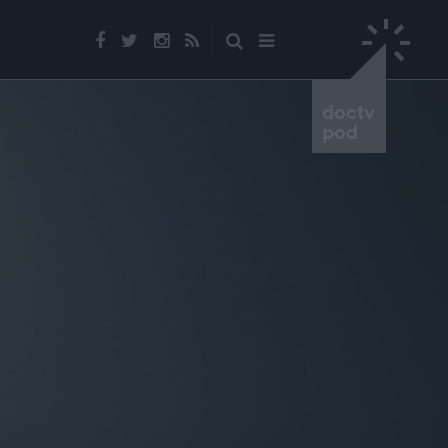
doctv
pod