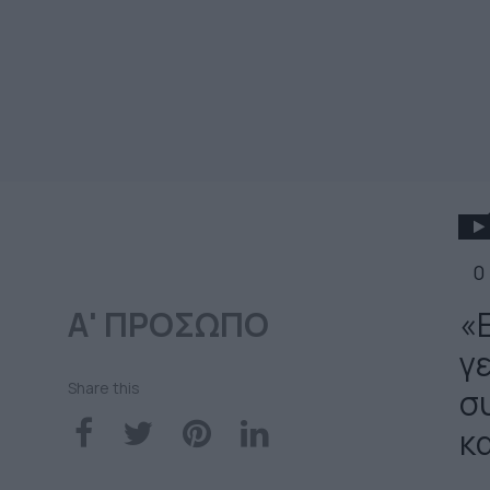
0
Α' ΠΡΟΣΩΠΟ
«Ε
γε
Share this
σ
κ