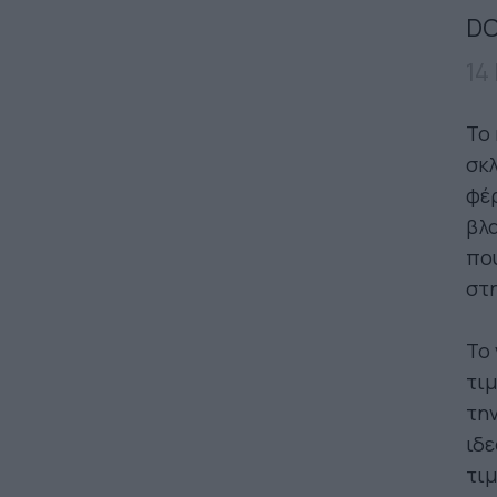
DO
14
Το 
σκλ
φέρ
βλα
που
στη
Το 
τιμ
την
ιδε
τιμ