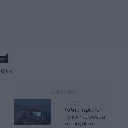
607
λέξεις
ΔΗΜΟΦΙΛΗ
IT LIST
Καλησπερίτης:
Το κινητό σινεμά
του Αιγαίου