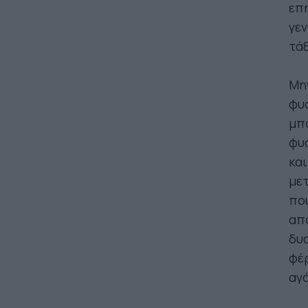
επη
γεν
τάξ
Μην
φυσ
μπο
φυσ
και
μετ
που
απο
δυσ
φέρ
αγ