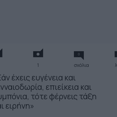
0
1
σχόλια
άν έχεις ευγένεια και
νναιοδωρία, επιείκεια και
υμπόνια, τότε φέρνεις τάξη
αι ειρήνη»