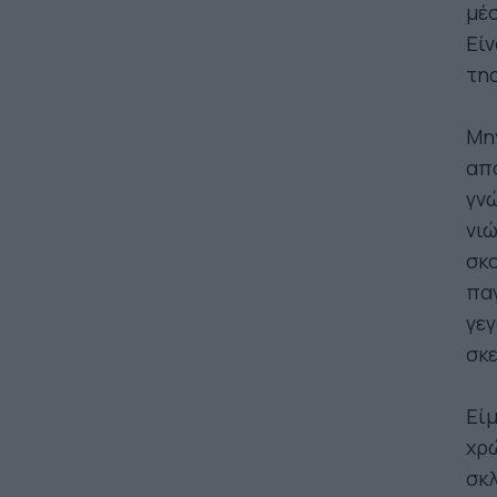
μέσ
Είν
της
Μην
από
γνώ
νιώ
σκο
παγ
γεγ
σκε
Είμ
χρώ
σκλ