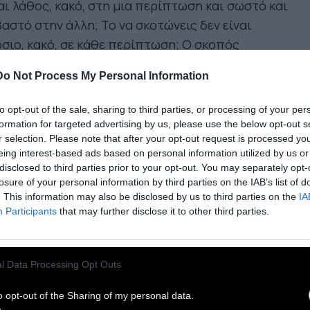
αι λάθος, κακό, στη μια περίπτωση και σωστό και
αστό στην άλλη; Το να σκοτώνεις δεν είναι
σιο, κακό, σε κάθε περίπτωση; Ο σκοπός
ορίζει τα μέσα ή τα μέσα καθορίζουν τον σκοπό;
Do Not Process My Personal Information
 πρέπει να χρησιμοποιείς τα σωστά μέσα για ένα
τό σκοπό; Η μαζική δολοφονία, ο πόλεμος, είναι
to opt-out of the sale, sharing to third parties, or processing of your per
σωστό μέσο για να φέρει έναν ειρηνικό και
formation for targeted advertising by us, please use the below opt-out s
r selection. Please note that after your opt-out request is processed y
υχισμένο κόσμο;
eing interest-based ads based on personal information utilized by us or
disclosed to third parties prior to your opt-out. You may separately opt-
 εσείς κι εγώ πρόκειται να γίνουμε φίλοι κι
losure of your personal information by third parties on the IAB’s list of
. This information may also be disclosed by us to third parties on the
IA
υμε καλά αισθήματα, θα προσβάλλουμε ποτέ ο
Participants
that may further disclose it to other third parties.
ς τον άλλον, θα εξαπατήσουμε ο ένας τον άλλον,
καταπιέσουμε ο ένας τον άλλον, θα
εταλλευτούμε ο ένας τον άλλον; Όχι. Θα
l Data Processing Opt Outs
κλείσουμε όλες αυτές της αιτίες δημιουργίας
ρικότητας μεταξύ μας, αν πρόκειται να γίνουμε
o opt-out of the Sharing of my personal data.