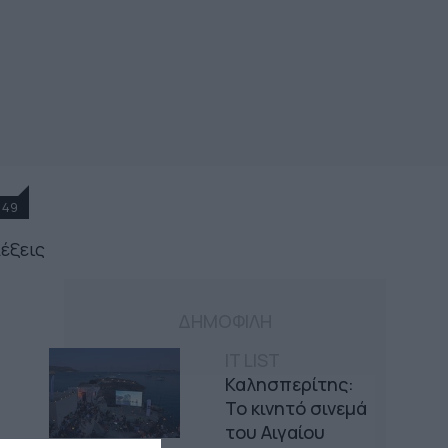
49
λέξεις
ΔΗΜΟΦΙΛΗ
IT LIST
Καλησπερίτης:
Το κινητό σινεμά
του Αιγαίου