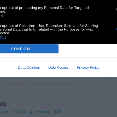
to opt-out of processing my Personal Data for Targeted
iew this post on Instagram
ing.
In
o opt-out of Collection, Use, Retention, Sale, and/or Sharing
ersonal Data that Is Unrelated with the Purposes for which it
lected.
Out
CONFIRM
Data Deletion
Data Access
Privacy Policy
 post shared by Ελληνοφρένεια (@ellinofreneia)
on
Oct 4, 2020 at 8:20am PDT
GS:
ιτική
Ελλάδα
Χρυσή Αυγή
ΜΜΕ