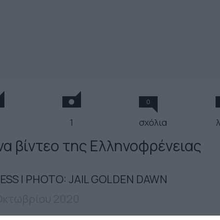
0
1
σχόλια
να βίντεο της Ελληνοφρένειας
ESS | PHOTO: JAIL GOLDEN DAWN
Οκτωβρίου 2020