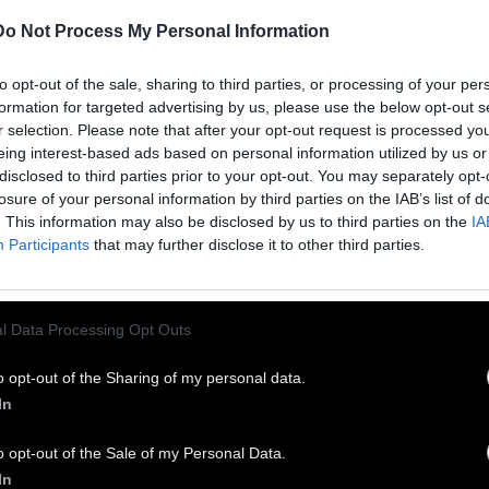
α βίντεο της Ελληνοφρένειας..από την εποχή
Do Not Process My Personal Information
υ τους είχε ψηφίσει ένα εκατομμύριο κόσμος»
 η πλειοψηφία του δημοσιογραφικού και
to opt-out of the sale, sharing to third parties, or processing of your per
ιτικού συστήματος έκανε ουρά για να τους
formation for targeted advertising by us, please use the below opt-out s
r selection. Please note that after your opt-out request is processed y
λοξενήσει στα παράθυρα.
eing interest-based ads based on personal information utilized by us or
disclosed to third parties prior to your opt-out. You may separately opt-
losure of your personal information by third parties on the IAB’s list of
. This information may also be disclosed by us to third parties on the
IA
Participants
that may further disclose it to other third parties.
l Data Processing Opt Outs
o opt-out of the Sharing of my personal data.
In
o opt-out of the Sale of my Personal Data.
In