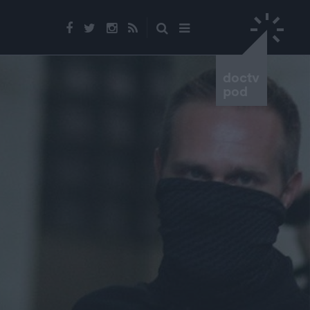
doctv
pod