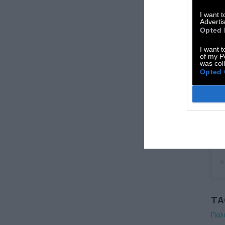
I want 
V
Advertis
Opted 
I want t
of my P
was col
Opted 
A
TA
Πολ