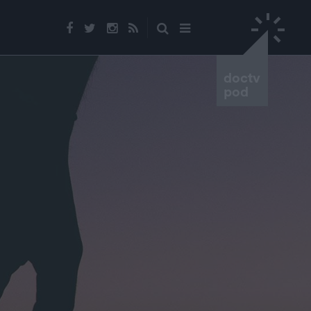
doctv
pod