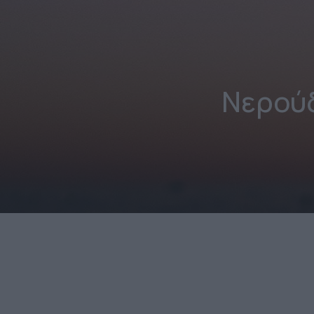
Νερούδ