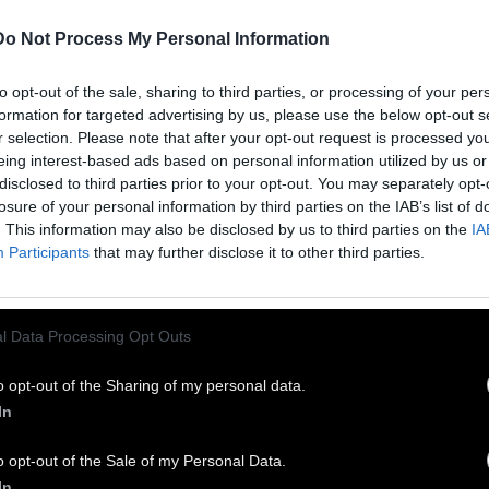
σικότατα ερωτευμένος.
Do Not Process My Personal Information
αρέσεις κάθε βράδυ και πιο πολύ.
to opt-out of the sale, sharing to third parties, or processing of your per
 να 'ναι; όλο ρωτάω
formation for targeted advertising by us, please use the below opt-out s
λείψουν μια στιγμή τα μάτια σου.
r selection. Please note that after your opt-out request is processed y
eing interest-based ads based on personal information utilized by us or
ο αργεί! σκέφτομαι και με πειράζει.
disclosed to third parties prior to your opt-out. You may separately opt-
θάνομαι φτωχός, ανόητος και θλιμμένος,
losure of your personal information by third parties on the IAB’s list of
 φτάνεις εσύ κι είσαι θύελλα
. This information may also be disclosed by us to third parties on the
IA
Participants
that may further disclose it to other third parties.
 φτερούγισε μέσα απ' τις βερυκοκιές.
 αυτό σ' αγαπώ κι όχι γι' αυτό,
l Data Processing Opt Outs
 τόσα πράματα και τόσο λίγα,
έτσι πρέπει να 'ναι ο έρωτας
o opt-out of the Sharing of my personal data.
In
όκλειστος και ολικός,
άζων και τρομαχτικός,
o opt-out of the Sale of my Personal Data.
μαιοστόλιστος και πενθοφορεμένος,
In