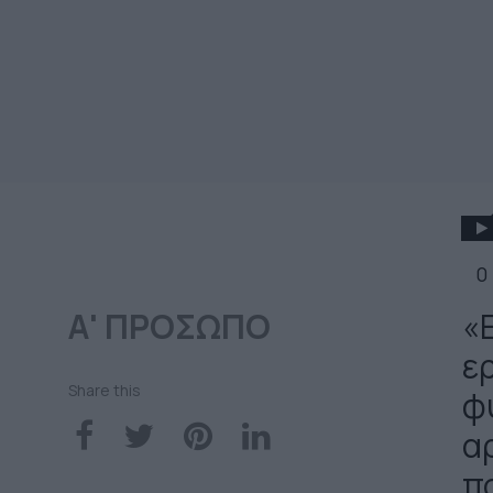
0
Α' ΠΡΟΣΩΠΟ
«
ερ
Share this
φ
α
π