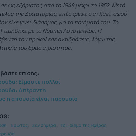
σε ως εξόριστος από το 1948 μέχρι το 1952. Μετά
τέλος της Δικτατορίας, επέστρεψε στη Χιλή, αφού
ον είχε γίνει διάσημος για τα ποιήματά του. Το
1 τιμήθηκε με το Νόμπελ Λογοτεχνίας. Η
βευσή του προκάλεσε αντιδράσεις, λόγω της
ιτικής του δραστηριότητας.
αβάστε επίσης:
ρούδα: Είμαστε πολλοί
ρούδα: Απέραντη
ως η απουσία είναι παρουσία
GS:
ηση
Έρωτας
Σαν σήμερα
Το Ποίημα της Ημέρας
Νερούδα