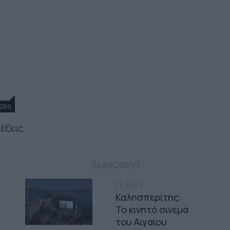
269
λέξεις
ΔΗΜΟΦΙΛΗ
IT LIST
Καλησπερίτης:
Το κινητό σινεμά
του Αιγαίου