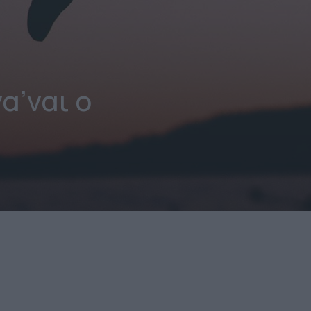
α’ναι ο