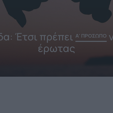
α: Έτσι πρέπει
ν
Α' ΠΡΟΣΩΠΟ
έρωτας