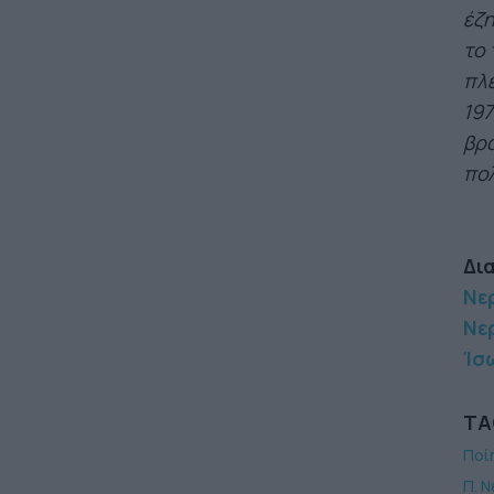
έζη
το 
πλέ
197
βρά
πολ
Δι
Νε
Νε
Ίσ
TA
Ποί
Π. 