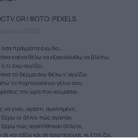
CTV.GR | ΦΩΤΟ: PEXELS
 Ιουλίου 2020
 όσα πράγματα έχω δει,
άχα εσένα θέλω να εξακολουθώ να βλέπω,
 ό,τι έχω αγγίξει,
άχα το δέρμα σου θέλω ν' αγγίζω:
πώ το πορτοκαλένιο γέλιο σου,
αρέσεις την ώρα που κοιμάσαι.
 να γίνει, αγάπη, αγαπημένη,
 ξέρω οι άλλοι πώς αγαπάν,
ν ξέρω πώς αγαπήθηκαν άλλοτε,
 σε κοιτάζω και σε ερωτεύομαι, κι έτσι ζω,