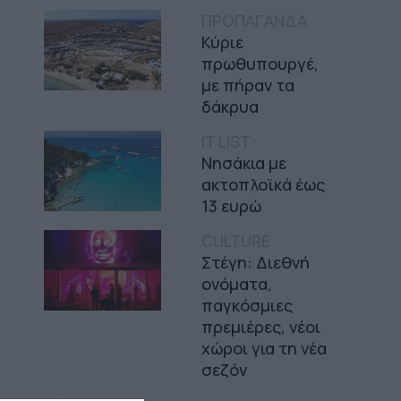
ΠΡΟΠΑΓΑΝΔΑ
Κύριε
πρωθυπουργέ,
με πήραν τα
δάκρυα
IT LIST
Νησάκια με
ακτοπλοϊκά έως
13 ευρώ
CULTURE
Στέγη: Διεθνή
ονόματα,
παγκόσμιες
πρεμιέρες, νέοι
χώροι για τη νέα
σεζόν