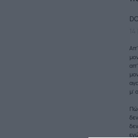
DO
14
Απ'
μον
απ'
μον
αγα
μ' 
Πώς
δεν
δε
εγώ