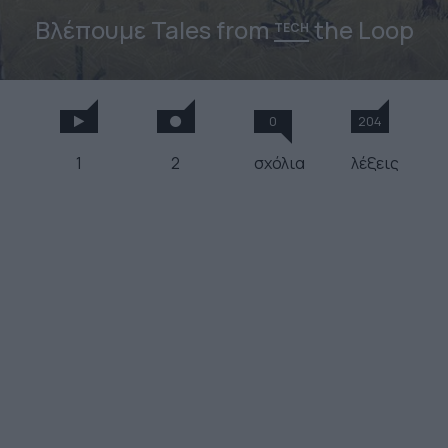
Βλέπουμε Tales from
the Loop
TECH
0
204
1
2
σχόλια
λέξεις