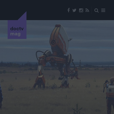
doctv
mag