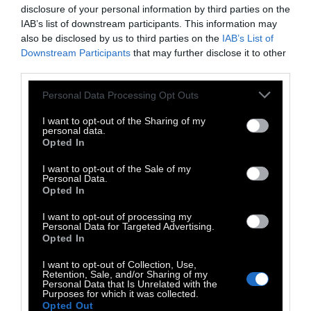
Ιατρού και συγγραφέα Ira Byock, The Best
disclosure of your personal information by third parties on the
IAB’s list of downstream participants. This information may
Care Possible: A Physician’s Quest to
also be disclosed by us to third parties on the
IAB’s List of
Transform Care Through the End of Life (Η
Downstream Participants
that may further disclose it to other
καλύτερη δυνατή φροντίδα: η αναζήτηση
third parties.
ενός ιατρού για να μεταμορφώσει τη
Personal Data Processing Opt Outs
φροντίδα στο τέλος της ζωής, εκδ. Avery,
I want to opt-out of the Sharing of my
2012). Η Μάργκαρετ Μιντ (16 Δεκεμβρίου 1901-
personal data.
15 Νοεμβρίου 1978) ήταν Αμερικανή
Opted In
ανθρωπολόγος και επιστήμονας του 20ου
I want to opt-out of the Sale of my
Personal Data.
αιώνα. Η συμβολή της στη μελέτη των
Opted In
διαφορετικών κοινωνιών βοήθησε ουσιαστικά
I want to opt-out of processing my
στη μεταμόρφωση του τρόπου που βλέπουμε
Personal Data for Targeted Advertising.
Opted In
και μελετάμε τα διαφορετικά κοινωνικο-
πολιτισμικά πλαίσια του κόσμου. Αφιέρωσε τη
I want to opt-out of Collection, Use,
Retention, Sale, and/or Sharing of my
ζωή της στο να εξαλείψει προκαταλήψεις
Personal Data that Is Unrelated with the
Purposes for which it was collected.
όπως εκείνη των «ανώτερων κοινωνικών
Opted Out