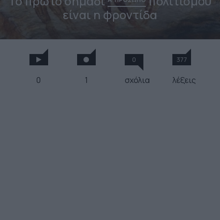
Το πρώτο σημάδι
πολιτισμού
είναι η φροντίδα
0
377
0
1
σχόλια
λέξεις