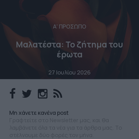
Α' ΠΡΟΣΩΠΟ
Μαλατέστα: Το ζήτημα του
έρωτα
27 Ιουλίου 2026
Mη χάνετε κανένα post
Γραφτείτε στο Newsletter μας, και θα
λαμβάνετε όλα τα νέα για τα άρθρα μας. Το
στέλνουμε δύο φορές τον μήνα.