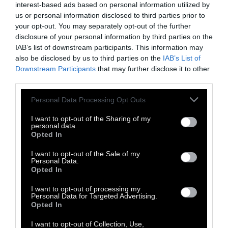
interest-based ads based on personal information utilized by
πλήρως και να οξυγονώνεται το αίμα και ο
us or personal information disclosed to third parties prior to
εγκέφαλος σου, όσο σταθερά και αν χτυπά η
your opt-out. You may separately opt-out of the further
καρδιά σου.
disclosure of your personal information by third parties on the
IAB’s list of downstream participants. This information may
also be disclosed by us to third parties on the
IAB’s List of
Ευτυχώς, αυτή η κατάσταση διορθώνεται.
Downstream Participants
that may further disclose it to other
Έχεις την δυνατότητα να μάθεις να
third parties.
παρατηρείς το εξαιρετικό και να κάνεις
Personal Data Processing Opt Outs
παύσεις και στάσεις –ώστε να θυμάσαι και να
χαίρεσαι στιγμές της καθημερινής ζωής.
I want to opt-out of the Sharing of my
personal data.
Opted In
I want to opt-out of the Sale of my
Personal Data.
Απόσπασμα από το βιβλίο του Bill Hayes
Opted In
«Ξάγρυπνη Πόλη: Η Νέα Υόρκη, ο Όλιβερ Σακς
I want to opt-out of processing my
και εγώ» εκδ.
Ροπή
. Ο Μπιλ Χέις (William
Personal Data for Targeted Advertising.
Brooke "Bill" Hayes, 1961) είναι αμερικανός
Opted In
συγγραφέας και φωτογράφος. Έχει γράψει
I want to opt-out of Collection, Use,