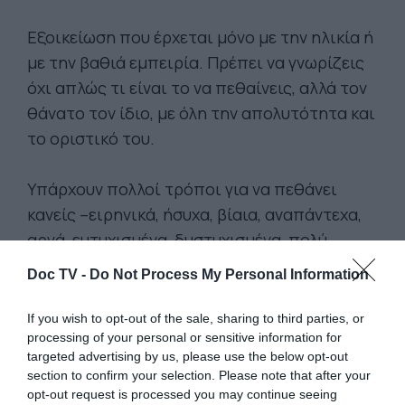
Εξοικείωση που έρχεται μόνο με την ηλικία ή
με την βαθιά εμπειρία. Πρέπει να γνωρίζεις
όχι απλώς τι είναι το να πεθαίνεις, αλλά τον
θάνατο τον ίδιο, με όλη την απολυτότητα και
το οριστικό του.
Υπάρχουν πολλοί τρόποι για να πεθάνει
κανείς –ειρηνικά, ήσυχα, βίαια, αναπάντεχα,
αργά, ευτυχισμένα, δυστυχισμένα, πολύ
νωρίς. Αλλά νεκρός– ή είσαι ή δεν είσαι.
Doc TV -
Do Not Process My Personal Information
Το ίδιο δεν ισχύει για την ζωή, η οποία έχει
If you wish to opt-out of the sale, sharing to third parties, or
processing of your personal or sensitive information for
αμέτρητες εκδοχές. Μπορείς να είσαι
targeted advertising by us, please use the below opt-out
ζωντανός αλλά μισοκοιμισμένος, ή να
section to confirm your selection. Please note that after your
μισοχάνεις τα χρόνια που περνάνε, όσο
opt-out request is processed you may continue seeing