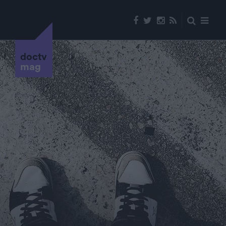
doctv
mag