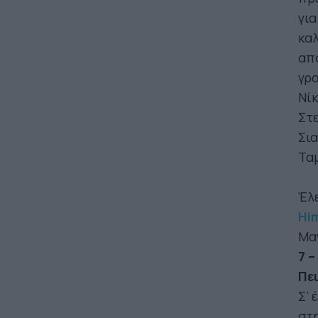
γι
καλ
από
γρα
Νίκ
Στε
Σια
Τα
Έλ
Hi
Μα
7 –
Πε
Σ’
στη