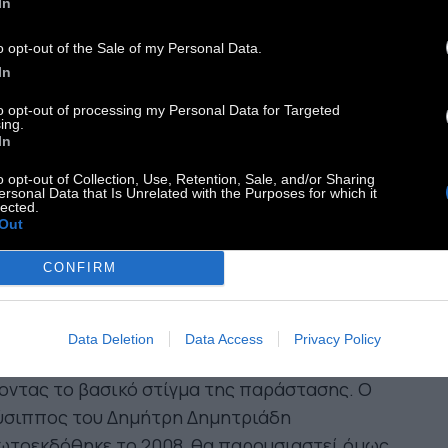
In
μώνα. Για το Φεστιβάλ Αθηνών, προσεγγίζουν τις
o opt-out of the Sale of my Personal Data.
ταμορφώσεις του Οβίδιου, μεταφέροντάς μας
In
η μοναδική μαγική ατμόσφαιρα που
ακτηρίζει τις παραστάσεις τους.
to opt-out of processing my Personal Data for Targeted
ing.
In
νος Σαμαράς
o opt-out of Collection, Use, Retention, Sale, and/or Sharing
ύσιππος
του Δημήτρη Δημητριάδη
ersonal Data that Is Unrelated with the Purposes for which it
lected.
Μαΐου – 4 Ιουνίου, 21:30
Out
ιραιώς 260 – Χώρος Δ
CONFIRM
ν ερωτευόμαστε τους άλλους. Αλλά αυτό, σε
ούς, που μας λείπει και που ψάχνουμε για εμάς».
αυτή τη φράση περιγράφει ο ταλαντούχος
Data Deletion
Data Access
Privacy Policy
ηνοθέτης Θάνος Σαμαράς τον Χρύσιππο,
οντας το βασικό στίγμα της παράστασης. Ο
ύσιππος του Δημήτρη Δημητριάδη
ωτοεκδόθηκε το 2008, θα παρουσιαστεί όμως