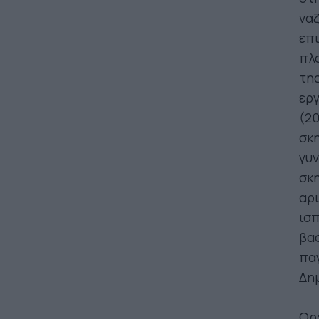
ναζ
επι
πλα
της
ερ
(20
σκη
γυν
σκη
αρ
ισ
βασ
παγ
Δη
Ορ