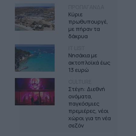
ΠΡΟΠΑΓΑΝΔΑ
Κύριε
πρωθυπουργέ,
με πήραν τα
δάκρυα
IT LIST
Νησάκια με
ακτοπλοϊκά έως
13 ευρώ
CULTURE
Στέγη: Διεθνή
ονόματα,
παγκόσμιες
πρεμιέρες, νέοι
χώροι για τη νέα
σεζόν