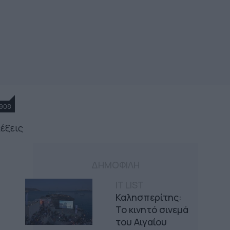
908
λέξεις
ΔΗΜΟΦΙΛΗ
IT LIST
Καλησπερίτης:
Το κινητό σινεμά
του Αιγαίου