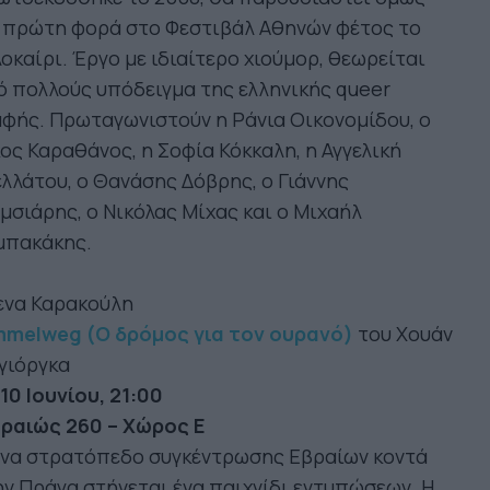
α πρώτη φορά στο Φεστιβάλ Αθηνών φέτος το
οκαίρι. Έργο με ιδιαίτερο χιούμορ, θεωρείται
 πολλούς υπόδειγμα της ελληνικής queer
φής. Πρωταγωνιστούν η Ράνια Οικονομίδου, ο
ος Καραθάνος, η Σοφία Κόκκαλη, η Αγγελική
λλάτου, ο Θανάσης Δόβρης, ο Γιάννης
μσιάρης, ο Νικόλας Μίχας και ο Μιχαήλ
μπακάκης.
ενα Καρακούλη
mmelweg (Ο δρόμος για τον ουρανό)
του Χουάν
γιόργκα
 10 Ιουνίου, 21:00
ιραιώς 260 – Χώρος Ε
 ένα στρατόπεδο συγκέντρωσης Εβραίων κοντά
ν Πράγα στήνεται ένα παιχνίδι εντυπώσεων. Η