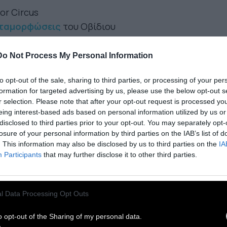
for Circus
ταμορφώσεις
του Οβίδιου
Μαΐου – 2 Ιουνίου, 21:00
ουνίου, 18:30
Do Not Process My Personal Information
ιραιώς 260 – Χώρος Ε
to opt-out of the sale, sharing to third parties, or processing of your per
 νέα ομάδα που έχει αγαπηθεί πολύ από το
formation for targeted advertising by us, please use the below opt-out s
ηνικό κοινό, ανοίγει το πρόγραμμα της Πειραιώς
r selection. Please note that after your opt-out request is processed y
. Οι C. for Circus, που μόλις συμπλήρωσαν 10
eing interest-based ads based on personal information utilized by us or
disclosed to third parties prior to your opt-out. You may separately opt-
νια κοινής πορείας, είναι από τις ομάδες που
losure of your personal information by third parties on the IAB’s list of
ώρισαν για την πρωτότυπη και ουσιαστική
. This information may also be disclosed by us to third parties on the
IA
οσέγγιση στα έργα που πολύ προσεκτικά
Participants
that may further disclose it to other third parties.
λέγουν να ανεβάσουν. Η ομαδική δουλειά, η
ονη μουσικότητα (συνθέτουν, παίζουν και
l Data Processing Opt Outs
γουδούν), η φρέσκια ματιά και η πηγαία
πνευση, τους οδήγησαν σε απανωτές παρατάσεις
o opt-out of the Sharing of my personal data.
 sold out στην παράσταση του περασμένου