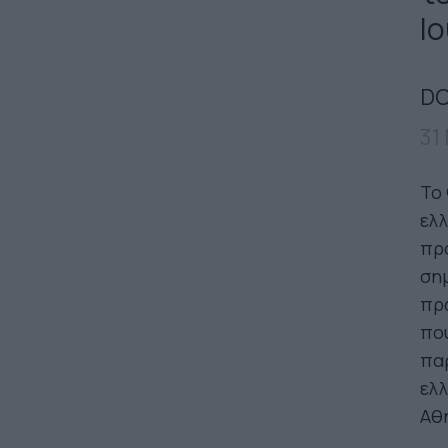
Ιο
DO
31
Το 
ελλ
προ
σημ
πρω
που
παρ
ελλ
Αθη