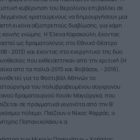
ιστική κυβέρνηση του Βερολίνου επιβάλλει σε
λεγμένους κρατούμενους να δημιουργήσουν μια
στή εικόνα αξιοπρεπούς διαβίωσης, για χάρη
 κοινής γνώμης. H Έλενα Καρακούλη, έχοντας
γαστεί ως δραματολόγος στο Εθνικό Θέατρο
08 - 2013) και έχοντας στο ενεργητικό της δύο
νοθεσίες που εκθειάστηκαν από την κριτική (H
αίκα από τα παλιά-2015 και Φοβάσαι; - 2016),
νοθετεί για το Φεστιβάλ Αθηνών το
ιστούργημα του πολυβραβευμένου σύγχρονου
πανού δραματουργού Χουάν Μαγιόργκα, που
ίζεται σε πραγματικά γεγονότα από την Β’
κόσμιο πόλεμο. Παίζουν ο Νίκος Ψαρράς, ο
μήτρης Παπανικολάου κ.α.
χήστρα των Μικρών Πραγμάτων – Χρήστος