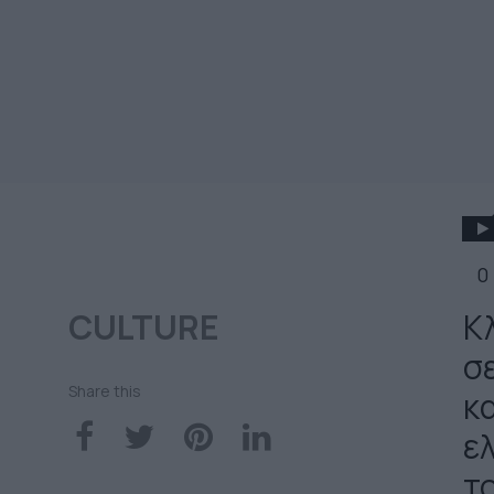
0
CULTURE
Κ
σ
Share this
κ
ε
τ