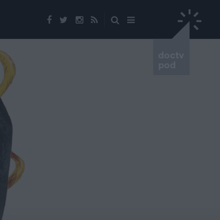
doctv
pod