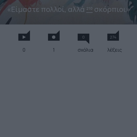
«Είμαστε πολλοί, αλλά
σκόρπιοι»
210
0
274
0
1
σχόλια
λέξεις