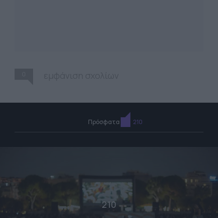
0
εμφάνιση σχολίων
Πρόσφατα
210
210