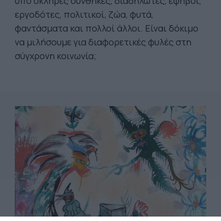
υπό σκληρές συνθήκες, διαδηλωτές, έφηβοι,
εργοδότες, πολιτικοί, ζώα, φυτά,
φαντάσματα και πολλοί άλλοι. Είναι δόκιμο
να μιλήσουμε για διαφορετικές φυλές στη
σύγχρονη κοινωνία;