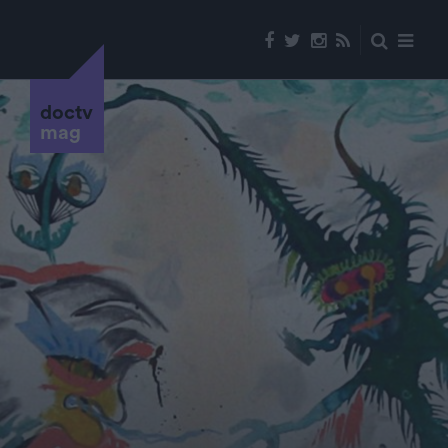
doctv
mag