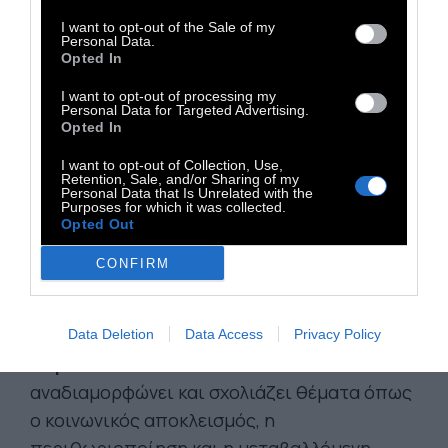
I want to opt-out of the Sale of my
Personal Data.
Opted In
I want to opt-out of processing my
Personal Data for Targeted Advertising.
Opted In
I want to opt-out of Collection, Use,
Retention, Sale, and/or Sharing of my
Personal Data that Is Unrelated with the
Purposes for which it was collected.
Opted Out
CONFIRM
Ο Βαγγέλης Χούρσογλου ανοίγει το
στούντιο του στο κοινό και παρουσιάζει
τα έργα του μέσα στο φυσικό τους
Data Deletion
Data Access
Privacy Policy
χώρο.
Μέσα από την έκθεσή του
αναδιαμορφώνει και σχολιάζει θέματα όπως
ο κοινωνικός αποκλεισμός, η
περιθωριοποίηση και η μεταβαλλόμενη