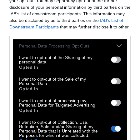
your opt-out. You may separately opt-out of the further
disclosure of your personal information by third parties on the
εκλογές στην Ευρωπαϊκή Ένωση αυτή την
IAB’s list of downstream participants. This information may
εβδομάδα.
also be disclosed by us to third parties on the
IAB’s List of
Downstream Participants
that may further disclose it to other
third parties.
Σε ορισμένες περιπτώσεις, οι διαχειριστές
των σελίδων και των λογαριασμών αυτών
Personal Data Processing Opt Outs
τοποθετούνται σαν να ήταν πολιτικοί. Σε
I want to opt-out of the Sharing of my
άλλες, δημιουργούν σελίδες-δορυφόρους για
personal data.
Opted In
πολιτικά κόμματα ή οργανισμούς της
ακροδεξιάς. Κάποιοι έχουν βρει ένα κόλπο
I want to opt-out of the Sale of my
Personal Data.
για να στρατολογούν περισσότερο κόσμο:
Opted In
αρχικά στήνουν μια σελίδα γενικού
I want to opt-out of processing my
ενδιαφέροντος με θεματολογία γύρω από τη
Personal Data for Targeted Advertising.
Opted In
μόδα, την ομορφιά, τα αθλητικά κ.α. ώστε να
πείσουν κόσμο να την ακολουθήσει και
I want to opt-out of Collection, Use,
Retention, Sale, and/or Sharing of my
σταδιακά τροποποιούν το περιεχόμενό τους,
Personal Data that Is Unrelated with the
Purposes for which it was collected.
για να εξυπηρετήσουν τους πολιτικούς τους