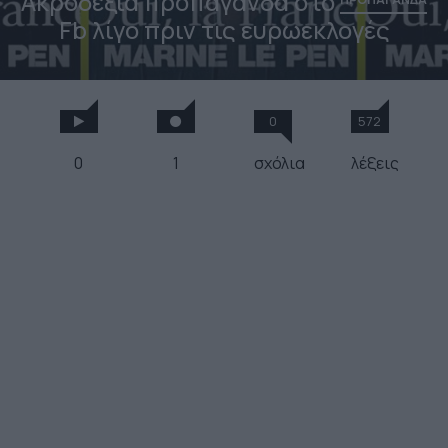
Aκροδεξιά προπαγάνδα στο
Fb λίγο πριν τις ευρωεκλογές
0
572
0
1
σχόλια
λέξεις