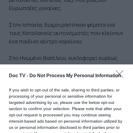
Ευρωπαΐες γυναίκες.
Στην Ισπανία, διαμοιράστηκαν ψέματα για
τους Καταλανούς αυτονομιστές που κλείνουν
ένα παιδικό κέντρο καρκίνου.
Στο Ηνωμένο Βασίλειο, κυκλοφορεί ευρέως
μια δημοσίευση με μια φωτογραφία
αποκεφαλισμού που συνοδεύεται με τη
Doc TV -
Do Not Process My Personal Information
λεζάντα ότι «ένα δισ. μουσουλμάνοι θέλουν
If you wish to opt-out of the sale, sharing to third parties, or
να επιβάλλουν τη σαρία».
processing of your personal or sensitive information for
targeted advertising by us, please use the below opt-out
Αυτά είναι μόνο μερικά παραδείγματα της
section to confirm your selection. Please note that after your
opt-out request is processed you may continue seeing
ακροδεξιάς προπαγάνδας και των Fake News
interest-based ads based on personal information utilized by
του μίσους που έχει πλημμυρίσει το
us or personal information disclosed to third parties prior to
Facebook πριν από τις κοινοβουλευτικές