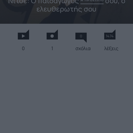
Νίτσε: Ο παιδαγωγός
σου, ο
ελευθερωτής σου
0
1474
0
1
σχόλια
λέξεις