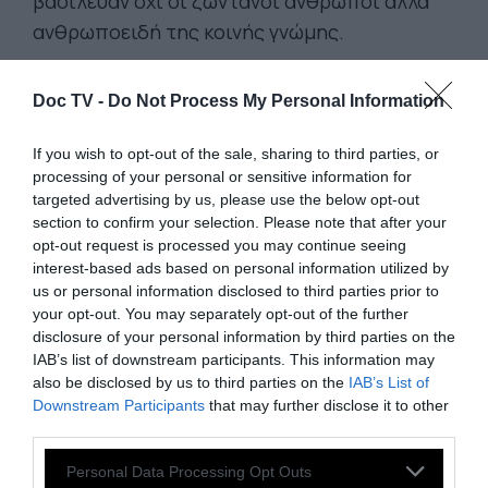
βασίλευαν όχι οι ζωντανοί άνθρωποι αλλά
ανθρωποειδή της κοινής γνώμης.
Γι’ αυτό τον λόγο η εποχή μας, για κάποιους
Doc TV -
Do Not Process My Personal Information
μακρινούς απογόνους, μπορεί να είναι η πιο
σκοτεινή και πιο άγνωστη, καθότι η πιο
If you wish to opt-out of the sale, sharing to third parties, or
processing of your personal or sensitive information for
απάνθρωπη, περίοδος της ιστορίας.
targeted advertising by us, please use the below opt-out
Διασχίζω τις καινούριες οδούς των πόλεών
section to confirm your selection. Please note that after your
μας και σκέφτομαι πως από όλα τα φρικτά
opt-out request is processed you may continue seeing
interest-based ads based on personal information utilized by
σπίτια, που έχτισε για λογαριασμό της η
us or personal information disclosed to third parties prior to
γενιά της κοινής γνώμης, δε θα υπάρχει
your opt-out. You may separately opt-out of the further
τίποτα σε μια εκατονταετία και πως επίσης,
disclosure of your personal information by third parties on the
IAB’s list of downstream participants. This information may
τότε, οι γνώμες αυτών των οικοδόμων
also be disclosed by us to third parties on the
IAB’s List of
πιθανώς θα έχουν διαλυθεί.
Downstream Participants
that may further disclose it to other
third parties.
Πόσο γεμάτοι ελπίδα πρέπει απεναντίας να
Personal Data Processing Opt Outs