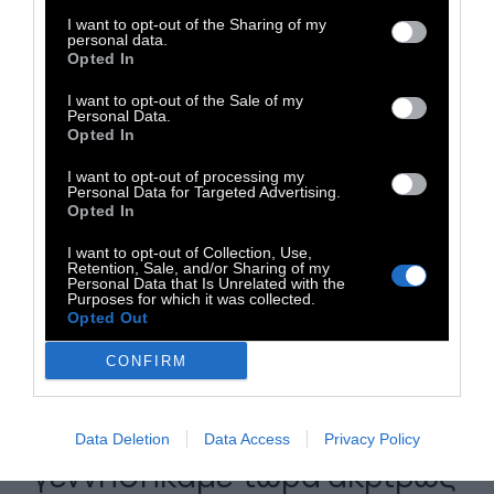
είναι όλοι εκείνοι που δε νιώθουν πολίτες
I want to opt-out of the Sharing of my
εκείνης της εποχής. Γιατί, αν ήταν κάτι
personal data.
τέτοιο, τότε θα συνεργάζονταν για να
Opted In
σκοτώσουν την εποχή τους και μαζί με την
I want to opt-out of the Sale of my
Personal Data.
εποχή τους να βουλιάξουν – ενώ αυτοί,
Opted In
μάλλον, θέλουν να χαρίσουν στην εποχή τους
I want to opt-out of processing my
ζωή για να εξακολουθήσουν, οι ίδιοι, να ζουν
Personal Data for Targeted Advertising.
Opted In
σε αυτή τη ζωή.
I want to opt-out of Collection, Use,
Retention, Sale, and/or Sharing of my
Personal Data that Is Unrelated with the
Purposes for which it was collected.
Δεν κατέχουμε τίποτε άλλο
Opted Out
από μια σπιθαμή σήμερα
CONFIRM
και πρέπει να δείξουμε
γιατί και προς τι
Data Deletion
Data Access
Privacy Policy
γεννηθήκαμε τώρα ακριβώς