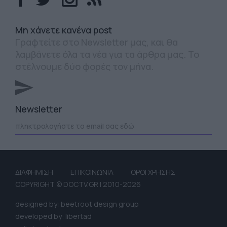
Mη χάνετε κανένα post
Γραφτείτε στο Newsletter μας, και θα
λαμβάνετε όλα τα νέα για τα άρθρα μας. Το
στέλνουμε δύο φορές τον μήνα.
Newsletter
ΔΙΑΦΗΜΙΣΗ
ΕΠΙΚΟΙΝΩΝΙΑ
ΟΡΟΙ ΧΡΗΣΗΣ
COPYRIGHT © DOCTV.GR | 2010-2026
designed by: beetroot design group
developed by: libertad