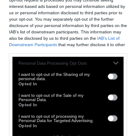
opt-out request is processed you may continue seeing
interest-based ads based on personal information utilized by
us or personal information disclosed to third parties prior to
your opt-out. You may separately opt-out of the further
disclosure of your personal information by third parties on the
IAB’s list of downstream participants. This information may
also be disclosed by us to third parties on the
IAB’s List of
Downstream Participants
that may further disclose it to other
third parties.
Personal Data Processing Opt Outs
«Τα τελευταία χρόνια οι άνθρωποι έκαναν
εξαιρετικές προόδους στις φυσικές
I want to opt-out of the Sharing of my
personal data.
επιστήμες και στις τεχνικές τους εφαρμογές,
Opted In
η κυριαρχία τους επί της φύσεως
I want to opt-out of the Sale of my
εδραιώθηκε σε έναν αδιανόητο
Personal Data.
Opted In
προηγουμένως βαθμό. Τα καθέκαστα αυτών
των προόδων είναι κοινώς γνωστά, και
I want to opt-out of processing my
Personal Data for Targeted Advertising.
περιττεύει να τα απαριθμήσουμε. Οι
Opted In
άνθρωποι περηφανεύονται γι’αυτά τα