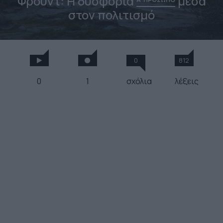
Φρόυντ: Η δυσφορία
μέσα
στον πολιτισμό
0
812
0
1
σχόλια
λέξεις