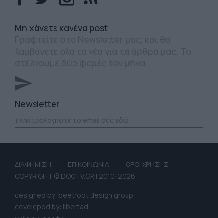
Mη χάνετε κανένα post
Γραφτείτε στο Newsletter μας, και θα
λαμβάνετε όλα τα νέα για τα άρθρα μας. Το
στέλνουμε δύο φορές τον μήνα.
Newsletter
ΔΙΑΦΗΜΙΣΗ
ΕΠΙΚΟΙΝΩΝΙΑ
ΟΡΟΙ ΧΡΗΣΗΣ
COPYRIGHT © DOCTV.GR | 2010-2026
designed by: beetroot design group
developed by: libertad