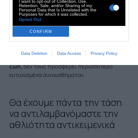
I want to opt-out of Collection, Use,
επιτεύγματα, και όχι αδίκως. Όμως φαίνεται
Retention, Sale, and/or Sharing of my
Personal Data that Is Unrelated with the
πως έχουν αντιληφθεί ότι η νεοαποκτηθείσα
Purposes for which it was collected.
Opted Out
εξουσία επί του χώρου και του χρόνου,
η
υποταγή των φυσικών δυνάμεων,
CONFIRM
εκπλήρωση χιλιόχρονων πόθων, δεν
αυξάνει τον βαθμό ικανοποίησης της
Data Deletion
Data Access
Privacy Policy
απόλαυσης που προσδοκούν από τη
ζωή,
δεν τους προσφέρει περισσότερο
ευτυχισμένα συναισθήματα».
Θα έχουμε πάντα την τάση
να αντιλαμβανόμαστε την
αθλιότητα αντικειμενικά