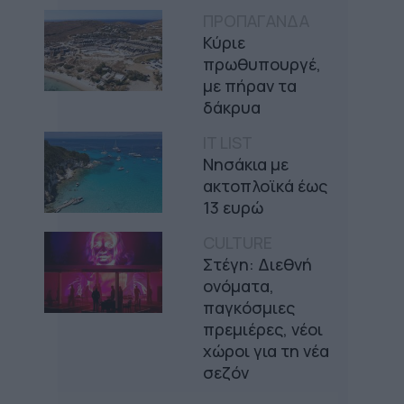
ΠΡΟΠΑΓΑΝΔΑ
Κύριε
πρωθυπουργέ,
με πήραν τα
δάκρυα
IT LIST
Νησάκια με
ακτοπλοϊκά έως
13 ευρώ
CULTURE
Στέγη: Διεθνή
ονόματα,
παγκόσμιες
πρεμιέρες, νέοι
χώροι για τη νέα
σεζόν