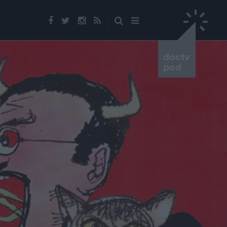
doctv
pod