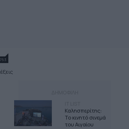
753
λέξεις
ΔΗΜΟΦΙΛΗ
IT LIST
Καλησπερίτης:
Το κινητό σινεμά
του Αιγαίου