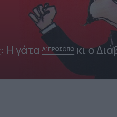
ς: Η γάτα
κι ο Διά
Α' ΠΡΟΣΩΠΟ