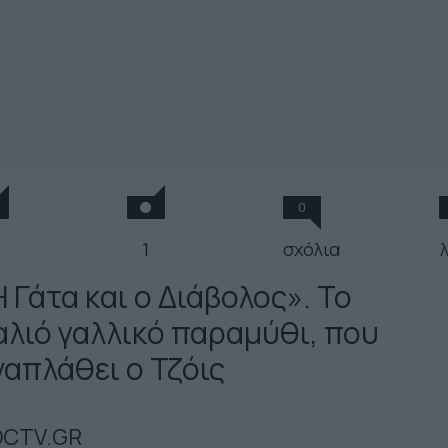
0
1
σχόλια
 Γάτα και ο Διάβολος». To
αλιό γαλλικό παραμύθι, που
ναπλάθει ο Τζόις
CTV.GR