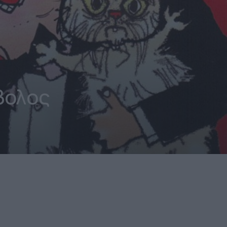
βολος