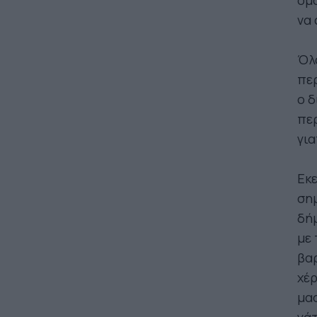
όμο
να 
Όλο
περ
ο δ
περ
για
Εκε
σημ
δή
με 
βαρ
χέρ
μασ