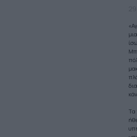
29
«Αγ
μια
ίσω
Μπω
πόλ
μακ
πλά
δια
κάν
Τα 
ήθε
υπή