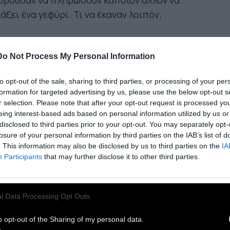
ορούσαν να πληρώσουν κάποιον άλλον να
άξει ένα γεφύρι. Τι να έκαναν λοιπόν;
ιάβολος, που διαβάζει πάντα τις εφημερίδες,
θε γι αυτή την απελπιστική κατάσταση που
Do Not Process My Personal Information
σκονταν, γι αυτό ντύθηκε και πήγε να επισκεφτεί
to opt-out of the sale, sharing to third parties, or processing of your per
ν δήμαρχο του Μπωζανσύ που λεγόταν μεσιέ
formation for targeted advertising by us, please use the below opt-out s
ρεντ Μπάααυρν. Του κυρ-δημάρχου του άρεσε κι
r selection. Please note that after your opt-out request is processed y
ού να ντύνεται και να στολίζεται. Φορούσε μια
eing interest-based ads based on personal information utilized by us or
disclosed to third parties prior to your opt-out. You may separately opt-
ακόκκινη μπέρτα και μια μεγάλη χρυσή αλυσίδα
losure of your personal information by third parties on the IAB’s list of
μόταν από το λαιμό του, ακόμα κι όταν κοιμόταν
. This information may also be disclosed by us to third parties on the
IA
το πηγούνι στα γόνατα.
Participants
that may further disclose it to other third parties.
ιάβολος είπε στο δήμαρχο αυτά που είχε
l Data Processing Opt Outs
βάσει στην εφημερίδα. Ακόμα, του είπε ότι θα
ρούσε να χτίσει ένα γεφύρι για να μπορούν οι
o opt-out of the Sharing of my personal data.