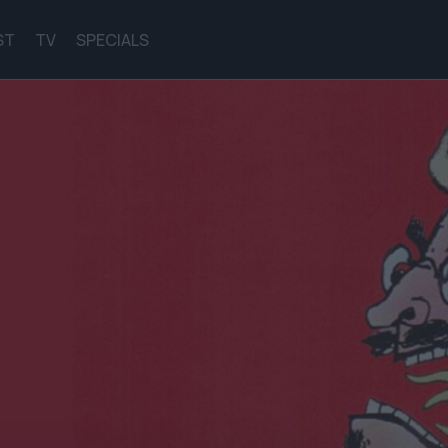
ST
TV
SPECIALS