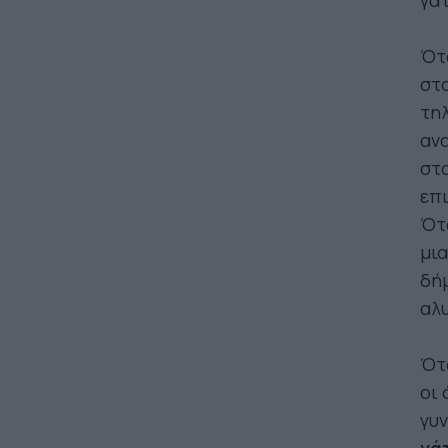
γάτ
Ότα
στα
τηλ
ανα
στο
επι
Ότα
μια
δήμ
αλυ
Ότα
οι 
γυν