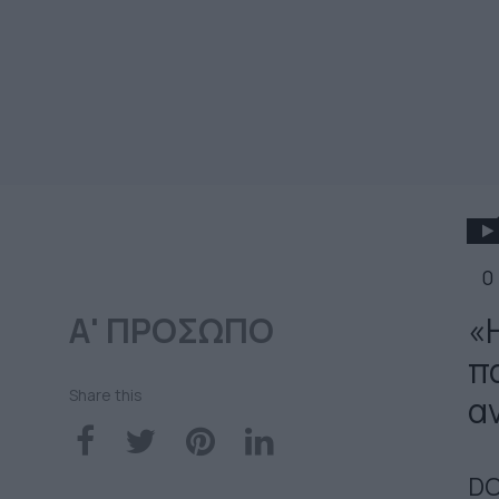
0
Α' ΠΡΟΣΩΠΟ
«Η
π
Share this
α
DO