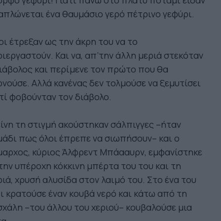
ρφο γεφύρι! Γιατί πάνω στο πλατύ ποτάμι είδαν
απλώνεται ένα θαυμάσιο γερό πέτρινο γεφύρι.
ι έτρεξαν ως την άκρη του να το
ιεργαστούν. Και να, απ’την άλλη μεριά στεκόταν
ιάβολος και περίμενε τον πρώτο που θα
νούσε. Αλλά κανένας δεν τολμούσε να ξεμυτίσει
τί φοβούνταν τον διάβολο.
ίνη τη στιγμή ακούστηκαν σάλπιγγες –ήταν
άδι πως όλοι έπρεπε να σιωπήσουν– και ο
μαρχος, κύριος Άλφρεντ Μπάααυρν, εμφανίστηκε
την υπέροχη κόκκινη μπέρτα του του και τη
ιά, χρυσή αλυσίδα στον λαιμό του. Στο ένα του
ι κρατούσε έναν κουβά νερό και κάτω από τη
χάλη –του άλλου του χεριού– κουβαλούσε μια