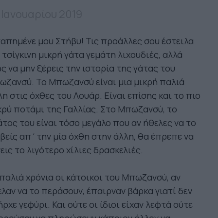
 Ιανουαρίου 2019
απημένε μου Στήβυ! Τις προάλλες σου έστειλα
 τσίγκινη μικρή γάτα γεμάτη λιχουδιές, αλλά
ς να μην ξέρεις την ιστορία της γάτας του
ζανσύ. Το Μπωζανσύ είναι μια μικρή παλιά
η στις όχθες του Λουάρ. Είναι επίσης και το πιο
ρύ ποτάμι της Γαλλίας. Στο Μπωζανσύ, το
τος του είναι τόσο μεγάλο που αν ήθελες να το
βείς απ΄την μία όχθη στην άλλη, θα έπρεπε να
εις το λιγότερο χίλιες δρασκελιές.
παλιά χρόνια οι κάτοικοι του Μπωζανσύ, αν
λαν να το περάσουν, έπαιρναν βάρκα γιατί δεν
ρχε γεφύρι. Και ούτε οι ίδιοι είχαν λεφτά ούτε