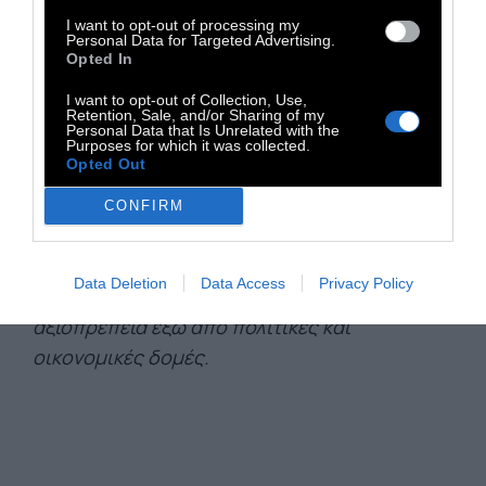
σεναριογράφος και δημοσιογράφος,
I want to opt-out of processing my
Personal Data for Targeted Advertising.
τιμημένος με Βραβείο Νόμπελ Λογοτεχνίας το
Opted In
1998. Τα έργα του, μερικά από τα οποία
I want to opt-out of Collection, Use,
θεωρούνται αλληγορικά, δίνουν μεγάλη
Retention, Sale, and/or Sharing of my
Personal Data that Is Unrelated with the
έμφαση στον ανθρώπινο παράγοντα. Οι
Purposes for which it was collected.
Opted Out
χαρακτήρες του αγωνίζονται για την ανάγκη
να συνδεθούν μεταξύ τους, να
CONFIRM
σφυρηλατήσουν σχέσεις και δεσμούς
κοινότητας, καθώς και για την ανάγκη τους
Data Deletion
Data Access
Privacy Policy
για ιδιαιτερότητα, ατομικότητα, νόημα και
αξιοπρέπεια έξω από πολιτικές και
οικονομικές δομές.