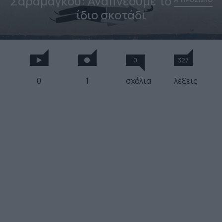
Σαραμάγκου: Αναπνέουμε το
ίδιο σκοτάδι
0
327
0
1
σχόλια
λέξεις