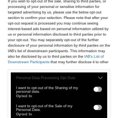
If you wish to opt-out of the sale, sharing to third parties, or
processing of your personal or sensitive information for
Σε μια χώρα –συγχωρέστε μου τη λέξη για
targeted advertising by us, please use the below opt-out
section to confirm your selection. Please note that after your
άλλη μια φορά– όπου οι τυφλοί
opt-out request is processed you may continue seeing
πολλαπλασιαζόντουσαν όσο δίνονταν
interest-based ads based on personal information utilized by
συντάξεις αναπηρίας και κατόρθωναν οι
us or personal information disclosed to third parties prior to
your opt-out. You may separately opt-out of the further
τυφλοί να ‘χουν δυο μάτια αετίσια κάθε που
disclosure of your personal information by third parties on the
στέκονται ουρά να την τσεπώσουν, χάθηκε να
IAB’s list of downstream participants. This information may
τσοντάρουμε να πάρουμε και λίγο σκοινί
also be disclosed by us to third parties on the
IAB’s List of
Downstream Participants
that may further disclose it to other
παραπάνω για τη βάρκα;»
third parties.
Personal Data Processing Opt Outs
Αποσπάσματα από το βιβλίο του Ζοζέ
I want to opt-out of the Sharing of my
personal data.
Σαραμάγκου, Περί τυφλότητας, Εκδ.
Opted In
Καστανιώτη. Ο
Ζοζέ ντε Σόζα Σαραμάγκου
(16
I want to opt-out of the Sale of my
Νοεμβρίου 1922 - 18 Ιουνίου 2010) ήταν
Personal Data.
Opted In
Πορτογάλος συγγραφέας, ποιητής,