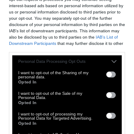
διανοητικής τράπουλας που ονομάζεται
interest-based ads based on personal information utilized by
πεσιμισμός, σύμφωνα με τον οποίο δεν
us or personal information disclosed to third parties prior to
your opt-out. You may separately opt-out of the further
υπάρχει χειρότερο πράγμα στον κόσμο από
disclosure of your personal information by third parties on the
τον πόνο, λες και δεν υπάρχουν η ανία, η
IAB’s list of downstream participants. This information may
πλήξη, αυτά ακριβώς που καταπολεμούν οι
also be disclosed by us to third parties on the
IAB’s List of
Downstream Participants
that may further disclose it to other
χαρτοπαίκτες».
third parties.
Personal Data Processing Opt Outs
I want to opt-out of the Sharing of my
personal data.
Opted In
I want to opt-out of the Sale of my
Personal Data.
Opted In
I want to opt-out of processing my
Personal Data for Targeted Advertising.
Opted In