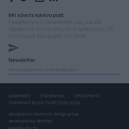
Mη χάνετε κανένα post
Γραφτείτε στο Newsletter μας, και θα
λαμβάνετε όλα τα νέα για τα άρθρα μας. Το
στέλνουμε δύο φορές τον μήνα.
Newsletter
ΔΙΑΦΗΜΙΣΗ
ΕΠΙΚΟΙΝΩΝΙΑ
ΟΡΟΙ ΧΡΗΣΗΣ
COPYRIGHT © DOCTV.GR | 2010-2026
designed by: beetroot design group
developed by: libertad
ux/ia by: doc tv