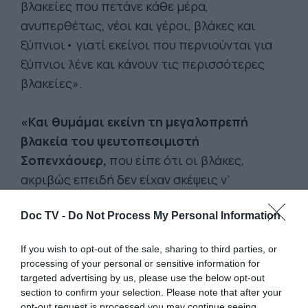
βλακείες που πετάνε κάθε μέρα,
ανυπερθέτως, νέοι και γέροι, βλάκες και
ξύπνιοι• γιατί εκείνοι που περνιούνται για
ξύπνιοι λένε και κάνουν τις περισσότερες
βλακείες».
«Και θυμάμαι εκείνη τη μεγαλοπρεπή
βλακεία του ψευτοπεσιμιστή
Σοπενχάουερ,
που είπε ότι οι βλάκες,
ακριβώς επειδή δεν είχαν σκέψεις ν’
ανταλλάσσουν, επινόησαν κάτι χρωματιστά
Doc TV -
Do Not Process My Personal Information
χαρτονάκια για να δίνουν ο ένας στον άλλον:
την τράπουλα. Αλλά αφού οι βλάκες
If you wish to opt-out of the sale, sharing to third parties, or
επινόησαν τα χαρτιά, δεν πρέπει να ‘ταν τόσο
processing of your personal or sensitive information for
κουτοί, ενώ ο Σοπενχάουερ ούτε καν αυτό
targeted advertising by us, please use the below opt-out
section to confirm your selection. Please note that after your
επινόησε, παρά μόνο ένα σύστημα
opt-out request is processed you may continue seeing