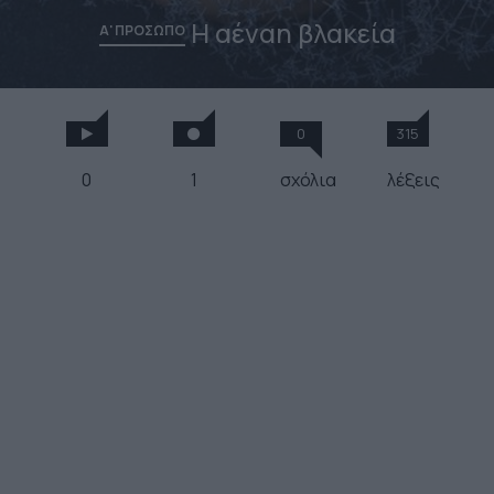
Η αέναη βλακεία
Α' ΠΡΟΣΩΠΟ
0
315
0
1
σχόλια
λέξεις