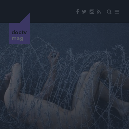
doctv
mag