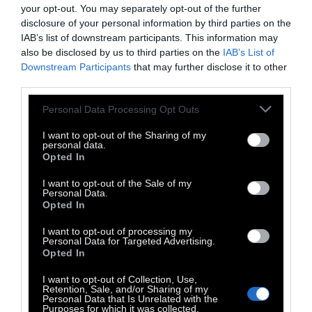
your opt-out. You may separately opt-out of the further
disclosure of your personal information by third parties on the
IAB’s list of downstream participants. This information may
also be disclosed by us to third parties on the
IAB’s List of
Downstream Participants
that may further disclose it to other
third parties.
Personal Data Processing Opt Outs
I want to opt-out of the Sharing of my
personal data.
Παιδεία είναι το να προστατεύουν τα χέρια
Opted In
μας τον αδύναμο,
να τα βάζουν με το θηρίο.
I want to opt-out of the Sale of my
Παιδεία είναι το πόσο μπορούμε να έρθουμε
Personal Data.
Opted In
απέναντι στο σύστημα και στους
συστημικούς, παιδεία είναι η γενναιότητα και
I want to opt-out of processing my
Personal Data for Targeted Advertising.
η ευθύνη.
Opted In
I want to opt-out of Collection, Use,
Παιδεία είναι το να διαλέγεις τον δύσκολο
Retention, Sale, and/or Sharing of my
Personal Data that Is Unrelated with the
δρόμο της αξιοπρέπειας,
της μοναξιάς και
Purposes for which it was collected.