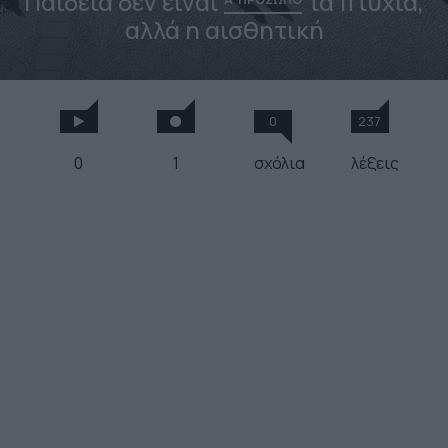
Παιδεία δεν είναι
τα πτυχία,
αλλά η αισθητική
0
237
0
1
σχόλια
λέξεις