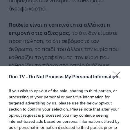
διαβάζουμε σαν να είμαστε κάθε φορά
άγραφα χαρτιά.
Παιδεία είναι η ταπεινότητα αλλά και η
επιμονή στις αξίες μας,
το ότι δεν είμαστε
προς πώληση, το ότι σεβόμαστε τον
άνθρωπο, το παιδί του άλλου, την κυρία που
καθαρίζει το γραφείο μας, τον κύριο που
καθαρίζει το πάρκο στο οποίο βγάζουμε
βόλτα το σκύλο μας, την κοπέλα στο ταμείο.
Doc TV -
Do Not Process My Personal Information
Παιδεία είναι η μεγαλοψυχία μας, το να
ποτίσουμε μια άγνωστη γλάστρα, το να
If you wish to opt-out of the sale, sharing to third parties, or
φροντίζουμε την πίσω όψη του σπιτιού μας.
processing of your personal or sensitive information for
targeted advertising by us, please use the below opt-out
section to confirm your selection. Please note that after your
opt-out request is processed you may continue seeing
interest-based ads based on personal information utilized by
us or personal information disclosed to third parties prior to