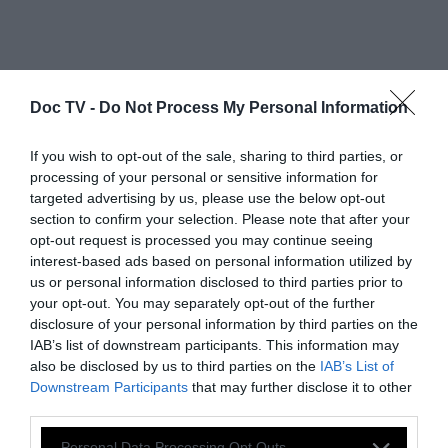
Doc TV -
Do Not Process My Personal Information
Μερικοί άνθρωποι σκέφτονται τα πράγματα
όπως είναι και ρωτάνε "γιατί". Εγώ τα
If you wish to opt-out of the sale, sharing to third parties, or
ονειρεύομαι όπως θα ήθελα να είναι και
processing of your personal or sensitive information for
targeted advertising by us, please use the below opt-out
σκέφτομαι "γιατί όχι".
section to confirm your selection. Please note that after your
opt-out request is processed you may continue seeing
Μια ζωή που αναλώθηκε σε λάθη είναι
interest-based ads based on personal information utilized by
us or personal information disclosed to third parties prior to
πολύ πιο αξιέπαινη και πολύ πιο χρήσιμη
your opt-out. You may separately opt-out of the further
από μια ζωή που αναλώθηκε κάνοντας
disclosure of your personal information by third parties on the
τίποτα.
IAB’s list of downstream participants. This information may
also be disclosed by us to third parties on the
IAB’s List of
Downstream Participants
that may further disclose it to other
Διαθέτω το δώρο της παρατηρητικότητας
third parties.
που ονομάζεται κυνισμός από κάποιους που
Personal Data Processing Opt Outs