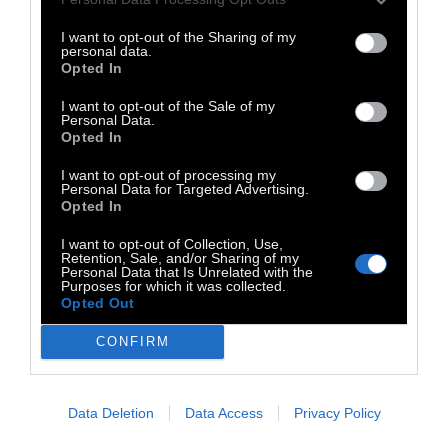
το στερούνται.
I want to opt-out of the Sharing of my
personal data.
Μη χάνετε τον καιρό σας με κοινωνικές
Opted In
έρευνες. Εκείνο που ενδιαφέρει το φτωχό,
I want to opt-out of the Sale of my
είναι η φτώχεια. Εκείνο που ενδιαφέρει τον
Personal Data.
Opted In
πλούσιο, δεν μας ενδιαφέρει.
I want to opt-out of processing my
Personal Data for Targeted Advertising.
Opted In
Ο άνθρωπος είναι σαν ένα φωνόγραφο με
I want to opt-out of Collection, Use,
μισή ντουζίνα δίσκους. Πολύ σύντομα τους
Retention, Sale, and/or Sharing of my
Personal Data that Is Unrelated with the
βαριέσαι όλους, κι όμως είσαι αναγκασμένος
Purposes for which it was collected.
Opted Out
να κάθεσαι και να τους ακούς, καθώς τους
παίζεις σε κάθε νέο επισκέπτη.
CONFIRM
Η ανατροφή των παιδιών είναι πολύ
Data Deletion
Data Access
Privacy Policy
σπουδαίο επάγγελμα, αλλά ούτε ένα τεστ
καταλληλότητας ποτέ δεν υπολόγισε τα