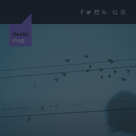
doctv
mag