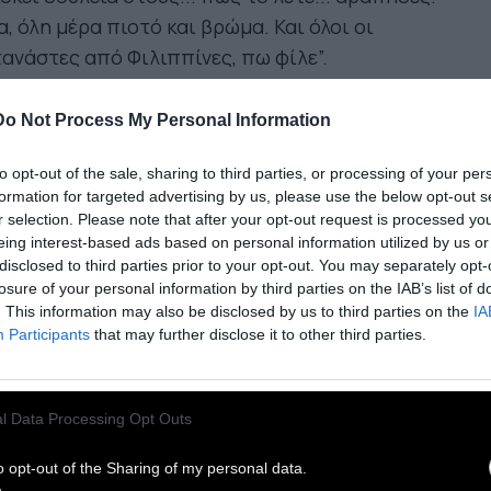
, όλη μέρα πιοτό και βρώμα. Και όλοι οι
ανάστες από Φιλιππίνες, πω φίλε”.
 προηγούμενο βράδυ άκουγα την κουβέντα
Do Not Process My Personal Information
ς οι παππούδες του πήγαν Νέα Ζηλανδία με
to opt-out of the sale, sharing to third parties, or processing of your per
ο αλλαξιές, δίχως φράγκο
και πως
formation for targeted advertising by us, please use the below opt-out s
παρκάρισαν έχοντας κολλήσει σκορβούτο και
r selection. Please note that after your opt-out request is processed y
τίτιδα από το πολύμηνο ταξίδι στο πλοίο.
eing interest-based ads based on personal information utilized by us or
disclosed to third parties prior to your opt-out. You may separately opt-
λευαν χρόνια σε αποθήκη ξεκοιλιάζοντας ψάρια
losure of your personal information by third parties on the IAB’s list of
 κοιμώμενοι σε πλαστικές λινάτσες... Σύλλογοι
. This information may also be disclosed by us to third parties on the
IA
 σύλλογοι “προσφύγων μικρασιατών” ανά την
Participants
that may further disclose it to other third parties.
άδα δεν βγήκαν καν να δώσουν ένα κομμάτι ψωμί
υς σύγχρονους πρόσφυγες. Ούτε το '90 όταν
l Data Processing Opt Outs
όταν στη χώρα κόσμος από τα Βαλκάνια ούτε το
5 όταν ερχόταν από την Ανατολή. Αυτοί οι
o opt-out of the Sharing of my personal data.
σφυγες ήταν “άλλοι”, “ζώα” (το ίδιο έλεγαν τότε