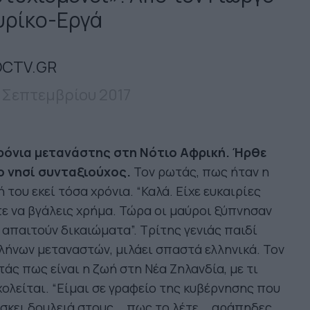
υρίκο-Εργά
CTV.GR
 Σεπτεμβρίου 2017
ρόνια μετανάστης στη Νότιο Αφρική. Ήρθε
ο νησί συνταξιούχος.
Τον ρωτάς, πως ήταν η
 του εκεί τόσα χρόνια. “Καλά. Είχε ευκαιρίες
ε να βγάλεις χρήμα. Τώρα οι μαύροι ξύπνησαν
 απαιτούν δικαιώματα”. Τρίτης γενιάς παιδί
λήνων μεταναστών, μιλάει σπαστά ελληνικά. Τον
άς πως είναι η ζωή στη Νέα Ζηλανδία, με τι
ολείται. “Είμαι σε γραφείο της κυβέρνησης που
σκει δουλειά στους... πως το λέτε... αράπηδες.