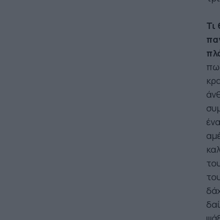
Τι 
πα
πλά
πως
κρα
άνθ
συμ
ένα
αμέ
καλ
του
του
δάχ
δαί
ψάξ