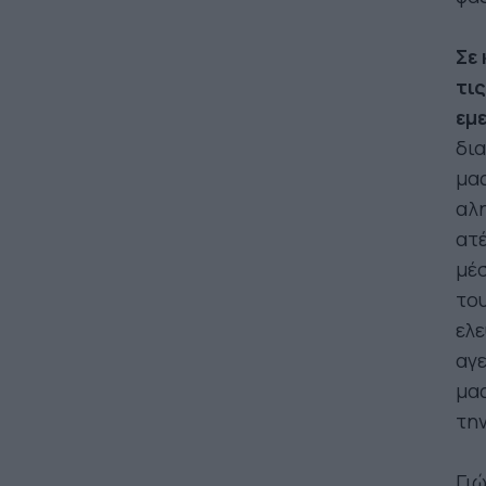
Σε 
τις
εμε
δια
μας
αλη
ατέ
μέσ
του
ελ
αγ
μας
την
Γιώ