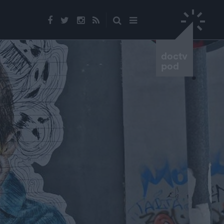
doctv
pod