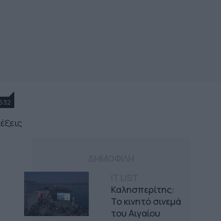
532
λέξεις
ΔΗΜΟΦΙΛΗ
IT LIST
Καλησπερίτης:
Το κινητό σινεμά
του Αιγαίου