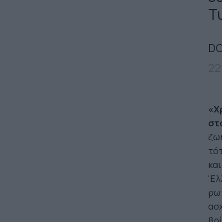
Τ
DO
22
«Χ
στ
ζωή
τότ
και
'Ελ
ρωτ
ασχ
βρί