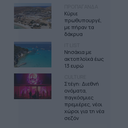
ΠΡΟΠΑΓΑΝΔΑ
Κύριε
πρωθυπουργέ,
με πήραν τα
δάκρυα
IT LIST
Νησάκια με
ακτοπλοϊκά έως
13 ευρώ
CULTURE
Στέγη: Διεθνή
ονόματα,
παγκόσμιες
πρεμιέρες, νέοι
χώροι για τη νέα
σεζόν