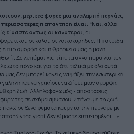
κοιτούν, μερικές φορές μια αναλαμπή περνάει,
 περισσότερες η απάντηση είναι: “Ναι, αλλά
ίς είμαστε όντως οι καλύτεροι,
οι
φορετικοί, οι καλοί, οι νοικοκύρηδες. Η πατρίδα
 η πιο όμορφη και η θρησκεία μας η μόνη
θινή”. Δε λυπάμαι για τίποτα άλλο παρά για τον
λειωτο πόνο και για το ότι τελικά με όλα αυτά
α μας δεν μπορεί κανείς να ψάξει την εσωτερική
 γαλήνη και να γρικήσει να ζήσει μιαν όμορφη,
εύθερη ζωή. Αλληλοφαγωμός - αποστάσεις
εφύρωτες σε σχήμα αβύσσου. Στήνουμε τη ζωή
 πάνω σε ξένα ψέματα και μετά την περνάμε με
 απορώντας γιατί δεν είμαστε ευτυχισμένοι...».
ργος Τυρίκος-Εργάς, Το κείμενο δημοσιεύθηκε