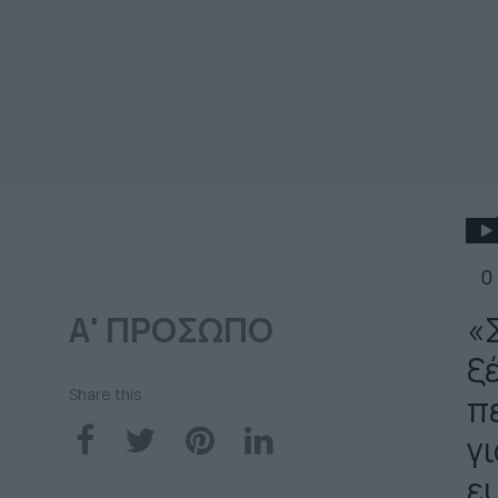
0
Α' ΠΡΟΣΩΠΟ
«
ξ
Share this
π
γι
ε