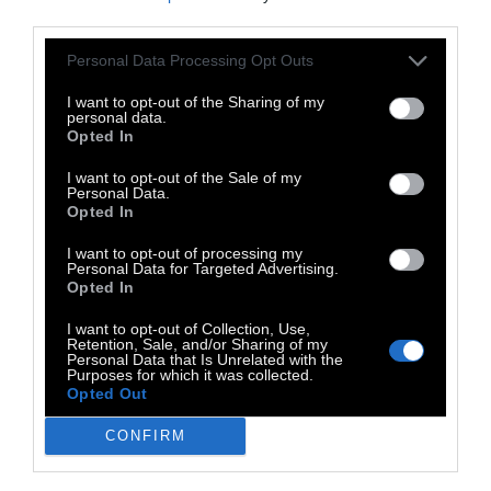
πρώτη προβολή, δύο δορυφορικά κλιπ με
third parties.
τους τίτλους Στέλλα
και
Μελεντίνη
, τα
Personal Data Processing Opt Outs
οποία συνδυάζουν την βερολινέζικη
I want to opt-out of the Sharing of my
αισθητική του σκηνοθέτη με την συμπαντική
personal data.
Opted In
αρμονία του Μίκη Θεοδωράκη.
I want to opt-out of the Sale of my
Personal Data.
Opted In
I want to opt-out of processing my
Personal Data for Targeted Advertising.
Opted In
I want to opt-out of Collection, Use,
Retention, Sale, and/or Sharing of my
Personal Data that Is Unrelated with the
Purposes for which it was collected.
Opted Out
CONFIRM