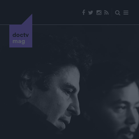
doctv
mag