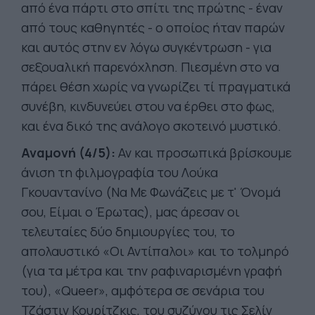
από ένα πάρτι στο σπίτι της πρώτης - έναν
από τους καθηγητές - ο οποίος ήταν παρών
και αυτός στην εν λόγω συγκέντρωση - για
σεξουαλική παρενόχληση. Πιεσμένη στο να
πάρει θέση χωρίς να γνωρίζει τί πραγματικά
συνέβη, κινδυνεύει στου να έρθει στο φως,
και ένα δικό της ανάλογο σκοτεινό μυστικό.
Αναμονή (4/5):
Αν και προσωπικά βρίσκουμε
άνιση τη φιλμογραφία του Λούκα
Γκουαντανίνο (Να Με Φωνάζεις με τ' Όνομά
σου, Είμαι ο Έρωτας), μας άρεσαν οι
τελευταίες δύο δημιουργίες του, το
απολαυστικό «Οι Αντίπαλοι» και το τολμηρό
(για τα μέτρα και την ραφιναρισμένη γραφή
του), «Queer», αμφότερα σε σενάρια του
Τζάστιν Κουρίτζκις, του συζύγου τις Σελίν