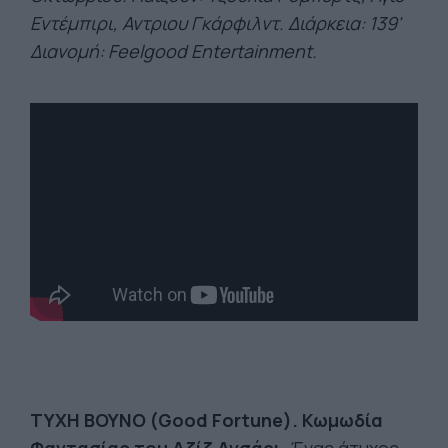
Εντέμπιρι, Αντριου Γκάρφιλντ. Διάρκεια
: 139'
Διανομή
: Feelgood Entertainment.
ΤΥΧΗ ΒΟΥΝΟ (Good Fortune). Κωμωδία
Φαντασίας του Αζίζ Ανσάρι.
Ένας άτυχος