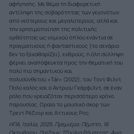
αφήγησης. Με θέμα τη διαφορετική
αντίληψη της σοβαρότητας των γεγονότων
από νεότερους και μεγαλύτερους, αλλά και
την χρησιμοποίηση της πολιτικής
ορθότητας ως νομικού όπλου ενάντια σε
πραγματικούς ή φανταστικούς (το σενάριο
δεν το ξεκαθαρίζει), εχθρούς, η όλη σύλληψη
φέρνει αναπόφευκτα προς την θεματική του
πολύ πιο σημαντικού και
πολυσύνθετου «Tár» (2022), του Τοντ Φιλντ.
Πολύ καλός και ο Αντριου Γκάρφιλντ, σε έναν
ρόλο που χρειαζόταν περισσότερο χρόνο
παρουσίας. Ωραίο το μουσικό σκορ των
Τρεντ Ρέζνορ και Αττικους Ρος.
ΗΠΑ, Ιταλία, 2025. Πρεμιέρα: Πέμπτη, 16
Οκτωβρίου. Παίζουν: Τζούλια Ρόμπερτς, Αγιο