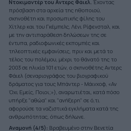
Ντοκιμαντέρ του Αντερς Φάιελ.
Έχοντας
πρόσβαση στα αρχεία της ηθοποιού,
σκηνοθέτη και προσωπικής φίλης του
Χίτλερ και του Γκέμπελς, Λένι Ρίφενσταλ, και
με την αντιπαράθεση δηλώσεων της σε
έντυπα, ραδιοφωνικές εκπομπές και
τηλεοπτικές εμφανίσεις, πριν και μετά το
τέλος του πολέμου, μέχρι το θάνατό της το
2003 σε ηλικία 101 ετών, ο σκηνοθέτης Αντερς
Φάιελ (σεναριογράφος του βιογραφικού
δράματος για τους Μπάντερ - Μάινχοφ, «Αν
Όχι Εμείς, Ποιοι;»), αναρωτιέται, κατά πόσο
υπήρξε "αθώα" και "ανήξερη" σε ό,τι
αφορούσε τα ναζιστικά εγκλήματα κατά της
ανθρωπότητας, όπως δήλωνε.
Αναμονή (4/5):
Βραβευμένο στην Βενετία