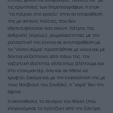
τις ερωτήσεις των δημοσιογράφων, ή όταν
"τα παίρνει στο κρανίο" στην αντιπαράθεσή
της με απλούς πολίτες, που δεν
εθελοτυφλούσαν όσο εκείνη. Λάτρης της
ανδρικής (κυρίως), ρωμαλαιότητας, με την
ρατσιστική της έννοια σε αντιπαράθεση με
το "νόσον σώμα", προσπάθησε με νύχια και με
δόντια να ξεπλύνει από πάνω της, την
ναζιστική ιδιότητα, αλλά όπως βλέπουμε και
στο ντοκιμαντέρ, όσο και αν ήθελε να
κρυφτεί (ακόμα και με την ενασχόλησή της με
τους Νούβιους του Σουδάν), η "χαρά" δεν την
άφηνε.
Η σκηνοθεσία, το σενάριο του Φάιελ (που
κληρονόμησε το πρότζεκτ από την Σάντρα