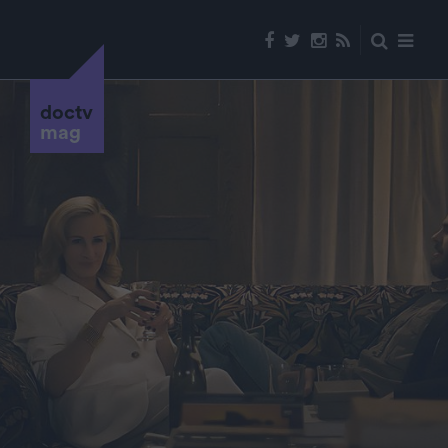
doctv
mag