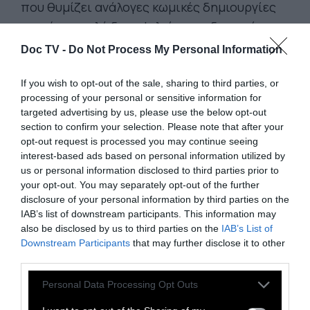
που θυμίζει ανάλογες κωμικές δημιουργίες
που ήταν πολύ δημοφιλείς στις δεκαετίες
του '80 και του '90.
Doc TV -
Do Not Process My Personal Information
Αντιμετώπιση (3/5):
Δεν ενθουσιάστηκαν
If you wish to opt-out of the sale, sharing to third parties, or
όλοι, αλλά το μεγαλύτερο ποσοστό όσων
processing of your personal or sensitive information for
έχουν δει την ταινία, μιλούν για μια σχετικά
targeted advertising by us, please use the below opt-out
section to confirm your selection. Please note that after your
απλοϊκή, αλλά καλόκαρδη και διασκεδαστική
opt-out request is processed you may continue seeing
κωμική δημιουργία.
interest-based ads based on personal information utilized by
us or personal information disclosed to third parties prior to
ΗΠΑ, 2025. Πρεμιέρα: Πέμπτη, 16 Οκτωβρίου.
your opt-out. You may separately opt-out of the further
Παίζουν: Κιάνου Ριβς, Σεθ Ρόγκεν, Αζίζ Ανσάρι,
disclosure of your personal information by third parties on the
Κίκι Πάλμερ, Σάντρα Ο. Διάρκεια: 98' Διανομή:
IAB’s list of downstream participants. This information may
also be disclosed by us to third parties on the
IAB’s List of
Spentzos Film.
Downstream Participants
that may further disclose it to other
third parties.
Personal Data Processing Opt Outs