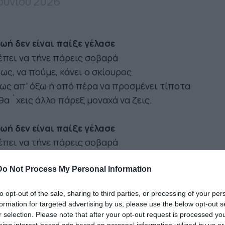
Ιουνίου 2026
ωή δεν είναι παίξε γέλασε
πει να τήνε πάρεις σοβαρά
ς, να πούμε, κάνει ο σκίουρος
ως απ’ όξω ή από πέρα να προσμένει τίποτα
θα `χεις άλλο πάρεξ μοναχά να ζεις.
ωή δεν είναι παίξε γέλασε
πει να τήνε πάρεις σοβαρά
σο μα τόσο σοβαρά
 έτσι, να πούμε, ακουμπισμένος σ’ έναν τοίχο
Do Not Process My Personal Information
τα χέρια σου δεμένα
to opt-out of the sale, sharing to third parties, or processing of your per
έσα στ’ αργαστήρι
formation for targeted advertising by us, please use the below opt-out s
λευκή μπλούζα και μαύρα ματογυάλια
r selection. Please note that after your opt-out request is processed y