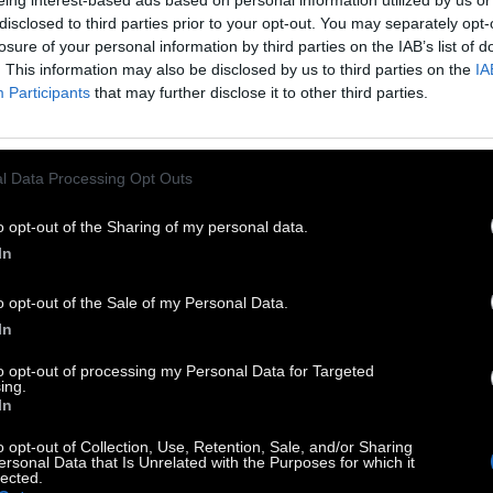
να πεθάνεις, για να ζήσουνε οι άνθρωποι,
eing interest-based ads based on personal information utilized by us or
disclosed to third parties prior to your opt-out. You may separately opt-
άνθρωποι που ποτέ δε θα `χεις δει το πρόσωπό
losure of your personal information by third parties on the IAB’s list of
υς
. This information may also be disclosed by us to third parties on the
IA
 θα πεθάνεις ξέροντας καλά
Participants
that may further disclose it to other third parties.
 τίποτα πιο ωραίο, τίποτα πιο αληθινό απ’ τη
 δεν είναι
l Data Processing Opt Outs
έπει να τήνε πάρεις σοβαρά
o opt-out of the Sharing of my personal data.
σο μα τόσο σοβαρά
In
 θα φυτεύεις, σαν να πούμε, ελιές ακόμα στα
o opt-out of the Sale of my Personal Data.
δομήντα σου
In
 καθόλου για να μείνουν στα παιδιά σου
έτσι, γιατί το θάνατο δε θα τονε πιστεύεις
to opt-out of processing my Personal Data for Targeted
ing.
 κι αν φοβάσαι
In
έτσι, γιατί η ζωή θε να βαραίνει πιότερο στη
o opt-out of Collection, Use, Retention, Sale, and/or Sharing
ersonal Data that Is Unrelated with the Purposes for which it
αριά.
lected.