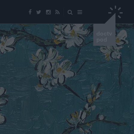
doctv
pod