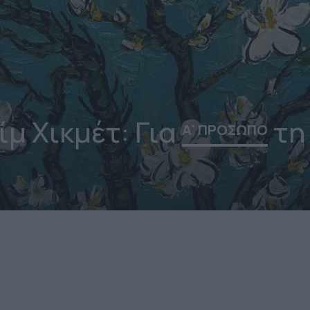
ίμ Χικμέτ: Για
τη
Α' ΠΡΟΣΩΠΟ