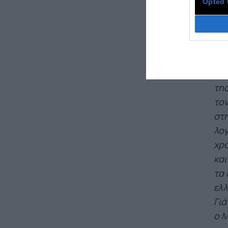
Opted 
Ναζ
Κέ
Ιου
δρα
της
τον
στη
λογ
χρό
και
τα 
ελλ
Γιά
ο Μ