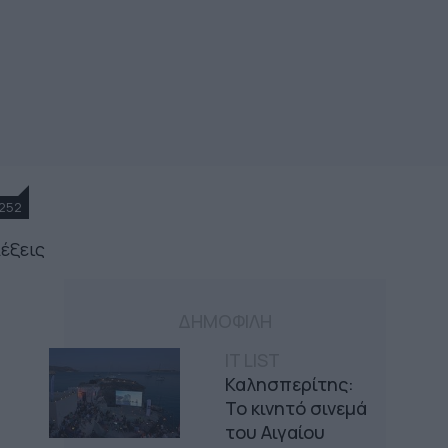
252
λέξεις
ΔΗΜΟΦΙΛΗ
IT LIST
Καλησπερίτης:
Το κινητό σινεμά
του Αιγαίου