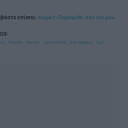
αβάστε επίσης:
Χικμέτ: Παραμύθι στο γιο μου
GS:
λίο
Ποίηση
Άνοιξη
Λογοτεχνία
Σαν σήμερα
Ζωή