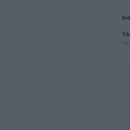
Δι
TA
Βιβ