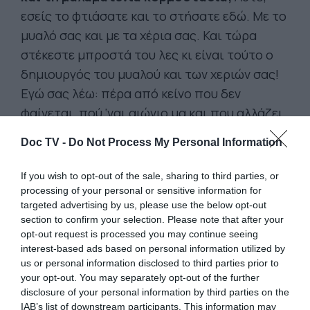
εσείς το φτιάσατε και το στήσατε εδώ. Με το
μυαλό σας και με τα χέρια σας. Και τώρα
στέκεστε μπροστά του λες κι είναι τούτο ο
δημιουργός του μυαλού και των χεριών σας!
Εγώ σας λέω: πέρα από κείνο που δεν
φαίνεται, πού ‘ναι αιώνιο μα και που αλλάζει
ασταμάτητα, πέρα από το πλάσμα που δεν
Doc TV -
Do Not Process My Personal Information
πλάστηκε, δεν υπάρχει τίποτα που πρέπει να
πιστεύετε. Γκρεμίστε τούτο το άγαλμα,
If you wish to opt-out of the sale, sharing to third parties, or
συντοπίτες μου!
processing of your personal or sensitive information for
targeted advertising by us, please use the below opt-out
section to confirm your selection. Please note that after your
opt-out request is processed you may continue seeing
ΣΑΝ ΑΚΟΥΣΑΝΕ ΤΑ ΛΟΓΙΑ ΤΟΥ ΑΝΘΡΩΠΟΥ
interest-based ads based on personal information utilized by
που η γνώση του ήτανε πάνω από την
us or personal information disclosed to third parties prior to
your opt-out. You may separately opt-out of the further
καλοσύνη του και η καλοσύνη του πάνω
disclosure of your personal information by third parties on the
από τη γνώση του,
οι συντοπίτες του στην
IAB’s list of downstream participants. This information may