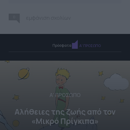
0
εμφάνιση σχολίων
Πρόσφατα
Α' ΠΡΟΣΩΠΟ
Α' ΠΡΟΣΩΠΟ
Αλήθειες της ζωής από τον
«Μικρό Πρίγκιπα»