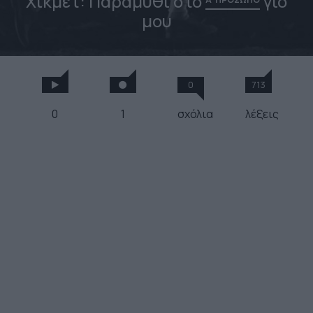
Χικμέτ: Παραμύθι στο
γιο
μου
0
713
0
1
σχόλια
λέξεις