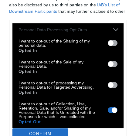
αρχή δεν καταλάβανε, ύστερα σαν
also be disclosed by us to third parties on the
IAB’s List of
Downstream Participants
καταλάβανε τα χάσανε λίγο, ύστερα θύμωσαν
that may further disclose it to other
third parties.
και στο τέλος πήρανε πέτρες από καταγής,
γιε μου, και τον πετροβολήσανε. Και όχι μόνο
Personal Data Processing Opt Outs
μια φορά. Έλα όμως που αυτός δεν το έβαζε
I want to opt-out of the Sharing of my
κάτω και δεν σώπαινε... Αυτό που νόμιζε
personal data.
Opted In
σωστό, αυτό που σκεφτότανε, το ‘λεγε χωρίς
I want to opt-out of the Sale of my
να διστάζει, κι όσο το ‘λεγε και το ξανάλεγε
Personal Data.
τόσο η φωνή του δυνάμωνε, κι όσο η φωνή
Opted In
του δυνάμωνε τόσο ένιωθε και πιο νέος.
I want to opt-out of processing my
Personal Data for Targeted Advertising.
Opted In
ΈΤΣΙ ΛΟΙΠΟΝ, ΓΙΕ ΜΟΥ, Ο ΑΝΘΡΩΠΟΣ ΜΑΣ
I want to opt-out of Collection, Use,
με την άσπρη γενειάδα απόχτησε την
Retention, Sale, and/or Sharing of my
Personal Data that Is Unrelated with the
αγέραστη νιότη κάτω απ’ τις πέτρες που
Purposes for which it was collected.
πέφτανε βροχή.
Opted Out
Κείνοι που τον
πετροβολούσανε γέρασαν, οι μέσες τους
CONFIRM