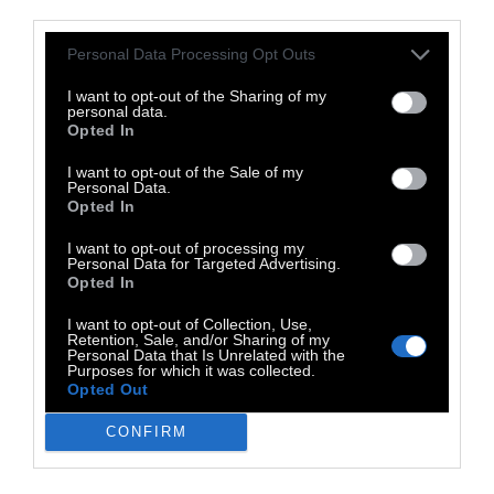
έχουμε διαβάσει αλλά κυρίως ένα απόθεμα
third parties.
βιβλίων που πρόκειται να διαβαστούν σε
Personal Data Processing Opt Outs
κάποια μελλοντική ημερομηνία, όταν
I want to opt-out of the Sharing of my
δημιουργηθεί η ανάγκη να διαβαστούν.
personal data.
Opted In
Συμβαίνει συχνά το μάτι μας να πέσει πάνω
σε κάποιο βιβλίο που δεν έχουμε ακόμα
I want to opt-out of the Sale of my
Personal Data.
διαβάσει, και μας κυριεύουν οι τύψεις.
Opted In
I want to opt-out of processing my
Αλλά τότε φτάνει η μέρα που, για να
Personal Data for Targeted Advertising.
Opted In
μάθεις κάτι για κάποιο θέμα, αποφασίζεις
επιτέλους να ανοίξεις ένα από τα πολλά
I want to opt-out of Collection, Use,
Retention, Sale, and/or Sharing of my
αδιάβαστα βιβλία, μόνο για να
Personal Data that Is Unrelated with the
Purposes for which it was collected.
συνειδητοποιήσεις πως το γνωρίζεις ήδη.
Opted Out
Τι έχει συμβεί;
Υπάρχει η μυστικιστική-
CONFIRM
βιολογική εξήγηση, όπου με το πέρασμα του
χρόνου, και με το να μετακινούμε τα βιβλία,