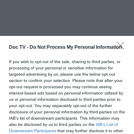
Σε ένα άλλο βιβλίο του, «Περί
Doc TV -
Do Not Process My Personal Information
Λογοτεχνίας», περιγράφει με το σύνηθες
ειρωνικό του ύφος πώς είναι να έχει
If you wish to opt-out of the sale, sharing to third parties, or
processing of your personal or sensitive information for
τέτοια ποσότητα βιβλίων σε άμεση
targeted advertising by us, please use the below opt-out
πρόσβαση:
«Έχω πολλές εμπειρίες που
section to confirm your selection. Please note that after your
είναι, νομίζω, κοινές σε όλους όσοι κατέχουν
opt-out request is processed you may continue seeing
interest-based ads based on personal information utilized by
πάρα πολλά βιβλία (έχω τώρα περίπου
us or personal information disclosed to third parties prior to
σαράντα χιλιάδες τίτλους, μεταξύ του
your opt-out. You may separately opt-out of the further
Μιλάνου και των άλλων σπιτιών μου) και σε
disclosure of your personal information by third parties on the
IAB’s list of downstream participants. This information may
όλους όσοι θεωρούν μια βιβλιοθήκη όχι μόνο
also be disclosed by us to third parties on the
IAB’s List of
ένα μέρος όπου αποθηκεύουμε βιβλία που
Downstream Participants
that may further disclose it to other