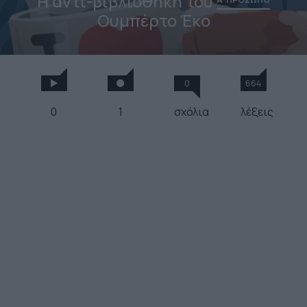
Η αντι-βιβλιοθήκη του
Ουμπέρτο Έκο
0
664
0
1
σχόλια
λέξεις