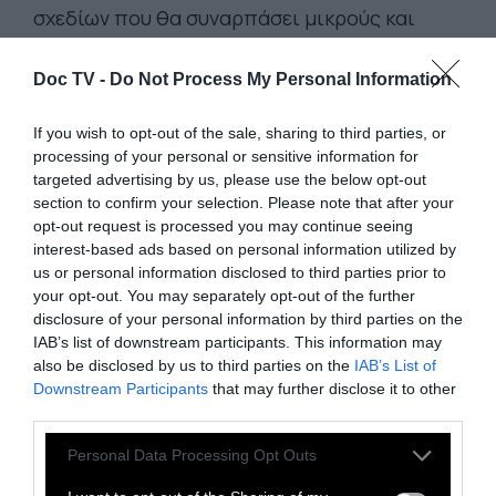
σχεδίων που θα συναρπάσει μικρούς και
μεγάλους, κορίτσια κι αγόρια. Τα τραγούδια
που αποτελούν αναπόσπαστο κομμάτι των
Doc TV -
Do Not Process My Personal Information
παραγωγών της εταιρείας, δεν είναι και τόσο
If you wish to opt-out of the sale, sharing to third parties, or
άσχημα. Αυτό που λείπει, όπως και στην
processing of your personal or sensitive information for
περίπτωση του καταπληκτικού
Ο Κούμπο και
targeted advertising by us, please use the below opt-out
οι Δυο Χορδές
της Laica, είναι μια πιο
section to confirm your selection. Please note that after your
opt-out request is processed you may continue seeing
γενναιόδωρη δόση χιούμορ. Καλό το
interest-based ads based on personal information utilized by
κοκοράκι Χέιχεϊ, αλλά λίγο, ενώ το συμπαθές
us or personal information disclosed to third parties prior to
γουρουνάκι Πούα, έχει πολύ μικρό ρόλο.
your opt-out. You may separately opt-out of the further
disclosure of your personal information by third parties on the
Γεμάτη από αναφορές σε πολλές ταινίες της
IAB’s list of downstream participants. This information may
Ντίσνεϊ, από το επίσης πολυνησιακό Λίλο &
also be disclosed by us to third parties on the
IAB’s List of
Στιτς, μέχρι το Ψυχρά κι Ανάποδα, το Ράλφ: Η
Downstream Participants
that may further disclose it to other
third parties.
Επόμενη Πίστα και όλες τις προηγούμενες
ταινίες των δύο συνεργατών, αποτελεί μια
Personal Data Processing Opt Outs
εξαιρετική επιλογή για τις γιορτές. Αν δεν