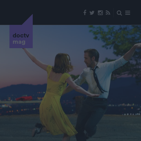
doctv
mag