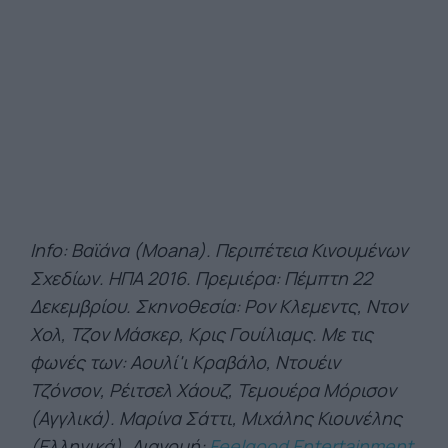
Info: Βαϊάνα (Moana). Περιπέτεια Κινουμένων
Σχεδίων. ΗΠΑ 2016. Πρεμιέρα: Πέμπτη 22
Δεκεμβρίου. Σκηνοθεσία: Ρον Κλεμεντς, Ντον
Χολ, Τζον Μάσκερ, Κρις Γουίλιαμς. Με τις
φωνές των: Αουλί'ι Κραβάλο, Ντουέιν
Τζόνσον, Ρέιτσελ Χάουζ, Τεμουέρα Μόρισον
(Αγγλικά). Μαρίνα Σάττι, Μιχάλης Κιουνέλης
(Ελληνικά). Διανομή:
Feelgood Entertainment
.