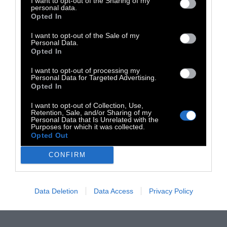
I want to opt-out of the Sharing of my
υπάρχει λόγος το αντίθετο, η βερσιόν στα
personal data.
Opted In
Αγγλικά, είναι σαφώς καλύτερη.
I want to opt-out of the Sale of my
Personal Data.
Opted In
I want to opt-out of processing my
Personal Data for Targeted Advertising.
Opted In
I want to opt-out of Collection, Use,
Retention, Sale, and/or Sharing of my
Personal Data that Is Unrelated with the
Purposes for which it was collected.
Opted Out
CONFIRM
Data Deletion
Data Access
Privacy Policy