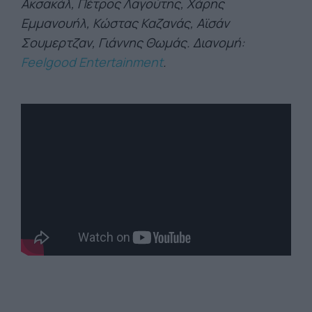
Ακσακάλ, Πέτρος Λαγούτης, Χάρης
Εμμανουήλ, Κώστας Καζανάς, Αϊσάν
Σουμερτζαν, Γιάννης Θωμάς. Διανομή:
Feelgood Entertainment
.