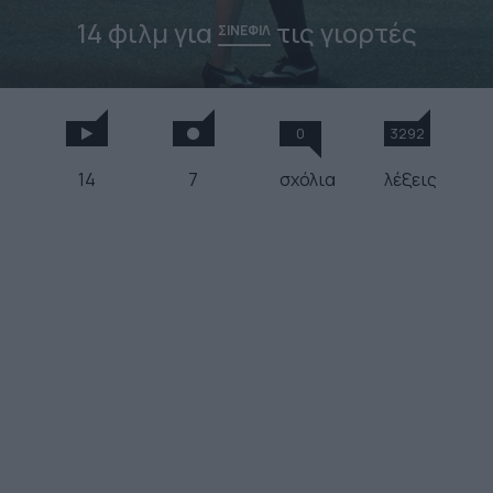
14 φιλμ για
τις γιορτές
ΣΙΝΕΦΙΛ
0
3292
14
7
σχόλια
λέξεις