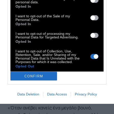
personal data.
Opted In
«Ο θαρραλέος άνδρας δεν είναι αυτός που
I want to opt-out of the Sale of my
Personal Data.
δεν νιώθει φόβο, αλλά αυτός που κυριαρχεί
Opted In
επί του φόβου του»
I want to opt-out of processing my
Personal Data for Targeted Advertising.
Opted In
«Κανείς δεν γεννιέται, μισώντας κάποιον
για το χρώμα του δέρματος, την καταγωγή
I want to opt-out of Collection, Use,
Retention, Sale, and/or Sharing of my
ή τη θρησκεία του. Οι άνθρωποι πρέπει να
Personal Data that Is Unrelated with the
Purposes for which it was collected.
μάθουν να μισούν κι αν μπορούν να
Opted Out
διδαχθούν το μίσος, μπορούν να
CONFIRM
διδαχθούν και την αγάπη, γιατί η αγάπη
έρχεται πιο φυσικά στην ανθρώπινη
καρδιά, παρά το αντίθετο»
Data Deletion
Data Access
Privacy Policy
«Όταν ανέβει κανείς ένα μεγάλο βουνό,