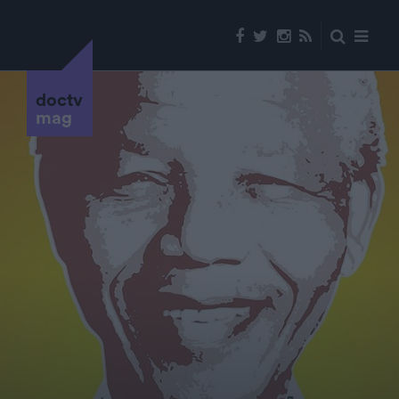
doctv
mag