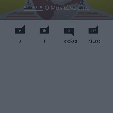
Ο Μαντέλα είπε
Α' ΠΡΟΣΩΠΟ
0
487
0
1
σχόλια
λέξεις