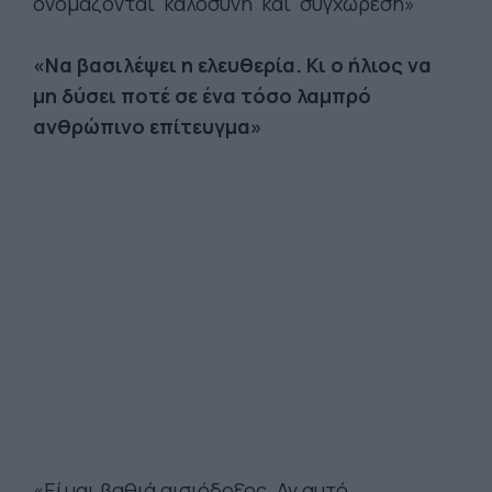
ονομάζονται 'καλοσύνη' και 'συγχώρεση»
«Να βασιλέψει η ελευθερία. Κι ο ήλιος να
μη δύσει ποτέ σε ένα τόσο λαμπρό
ανθρώπινο επίτευγμα»
«Είμαι βαθιά αισιόδοξος. Αν αυτό