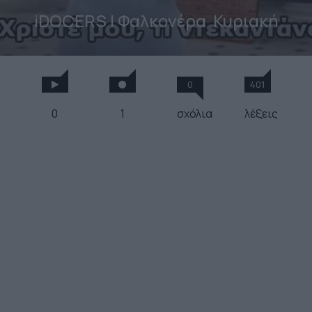
iDOCERS | Φαλκονέρα
Κυριακή
0
401
0
1
σχόλια
λέξεις