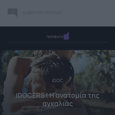
0
εμφάνιση σχολίων
Πρόσφατα
iDOC
iDOCERS | Η ανατομία της
αγκαλιάς