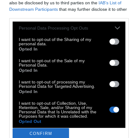
also be disclosed by us to third parties on the
IAB’s List of
Κώνστα να λέει «άκου να σου πω
Downstream Participants
that may further disclose it to other
third parties.
πουτανάκι!!!». Μετά από δεκαεννέα λεπτά και
δέκα δευτερόλεπτα από Ντίνα Κώνστα και
Personal Data Processing Opt Outs
Χρυσούλα Διαβάτη, κάτι πεταλουδίτσες
I want to opt-out of the Sharing of my
γαργαλάνε την γλυκιά μα γοητευτική κοιλίτσα
personal data.
Opted In
μου και σηκώνω τον βασιλικό μου πωπό για
να πάω στην κουζίνα. Την επανάσταση μου
I want to opt-out of the Sale of my
Personal Data.
την κάνω και σήμερα, αφού την παντόφλα την
Opted In
προσπέρασα με γρήγορους διασκελισμούς,
I want to opt-out of processing my
αλλά το σύστημα με νίκησε όταν μύρισα τα
Personal Data for Targeted Advertising.
Opted In
παπουτσάκια στον φούρνο. Θα φάω
σουβλάκια αύριο, δεν πειράζει.
I want to opt-out of Collection, Use,
Retention, Sale, and/or Sharing of my
Personal Data that Is Unrelated with the
Purposes for which it was collected.
Η ατάκα της μάνας μου, μόλις μπήκε στο
Opted Out
σπίτι ακούστηκε μέχρι τον περιπτερά.
CONFIRM
«Μπράβο πασά μου! Σου αρέσανε τα