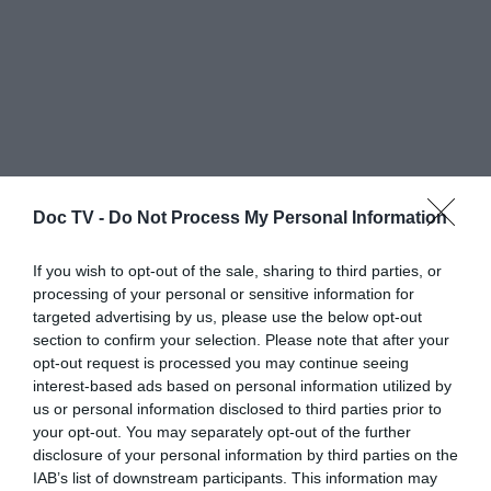
Doc TV -
Do Not Process My Personal Information
Τις ενοχές τώρα γιατί τις φορτώθηκα; Κάτι
If you wish to opt-out of the sale, sharing to third parties, or
θα βρώ, δεν γίνεται. Μέχρι τότε, έχω κάτι
processing of your personal or sensitive information for
απορίες για τους Δύο Ξένους. Για κάποιο
targeted advertising by us, please use the below opt-out
λόγο, θέλω να μάθω, τί κάνει αυτή η
section to confirm your selection. Please note that after your
opt-out request is processed you may continue seeing
Παπούλια. Αλλά πρώτα ας βάλω λίγο τις
interest-based ads based on personal information utilized by
καλύτερες ατάκες της Μαρκορά στο youtube
us or personal information disclosed to third parties prior to
με την Φαλκονέρα, να έχω κάτι να ακούω.
your opt-out. You may separately opt-out of the further
disclosure of your personal information by third parties on the
Είναι αστείο, πως λύνονται όλα μου τα
IAB’s list of downstream participants. This information may
υπαρξιακά προβλήματα, όταν ακούω την