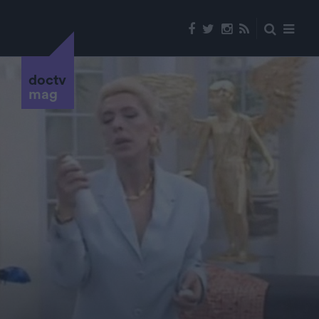
doctv
mag