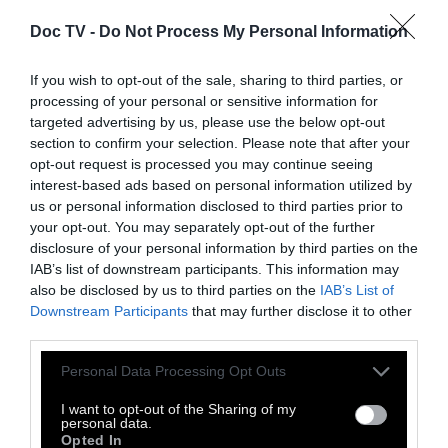
επιμέρους παραγωγές
, αλλά επεκτείνεται
Doc TV -
Do Not Process My Personal Information
στην ίδια τη σημερινή αντίληψη γύρω από το
σινεμά. Ο Ταραντίνο δηλώνει πως πλέον
If you wish to opt-out of the sale, sharing to third parties, or
αντιμετωπίζει τις περισσότερες νέες ταινίες
processing of your personal or sensitive information for
targeted advertising by us, please use the below opt-out
με περισσότερο σκεπτικισμό παρά
section to confirm your selection. Please note that after your
ενθουσιασμό, υποστηρίζοντας ότι ο
opt-out request is processed you may continue seeing
κινηματογράφος έχει απομακρυνθεί από
interest-based ads based on personal information utilized by
us or personal information disclosed to third parties prior to
εκείνη τη δημιουργική δύναμη που τον έκανε
your opt-out. You may separately opt-out of the further
να ξεχωρίζει ως μορφή τέχνης.
disclosure of your personal information by third parties on the
IAB’s list of downstream participants. This information may
«...Τίποτα που να με κρατήσει πραγματικά
also be disclosed by us to third parties on the
IAB’s List of
καθηλωμένο
και να με παρασύρει στη μαγική
Downstream Participants
that may further disclose it to other
χώρα της απόλαυσης που επισκεπτόμουν
third parties.
τακτικά και ήταν ο λόγος που αγαπούσα τον
Personal Data Processing Opt Outs
κινηματογράφο πάνω από όλες τις άλλες
I want to opt-out of the Sharing of my
μορφές τέχνης. Αυτές τις μέρες προτιμώ να
personal data.
Opted In
διαβάζω ένα βιβλίο».