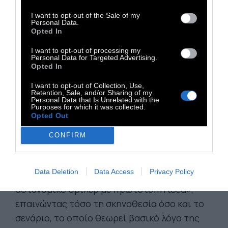
I want to opt-out of the Sale of my
Παρά τη συνολική του απογοήτευση, ο
Personal Data.
σκηνοθέτης αναγνωρίζει ότι υπάρχουν και
Opted In
εξαιρέσεις. Ανάμεσα στις πρόσφατες
I want to opt-out of processing my
Personal Data for Targeted Advertising.
παραγωγές που ξεχώρισε βρίσκονται το
Opted In
West Side Story
του
Steven Spielberg
,
I want to opt-out of Collection, Use,
καθώς και το φιλόδοξο γουέστερν έπος
Retention, Sale, and/or Sharing of my
Personal Data that Is Unrelated with the
Horizon: An American Saga
του
Kevin
Purposes for which it was collected.
Opted Out
Costner
.
Ιδιαίτερη αναφορά έκανε επίσης
στο αστυνομικό θρίλερ
The Rip
, παραγωγή
CONFIRM
της
Netflix
, με πρωταγωνιστές τους
Matt
Damon
και
Ben Affleck
. Ο Ταραντίνο
Data Deletion
Data Access
Privacy Policy
χαρακτήρισε την ταινία «συναρπαστικό
αστυνομικό θρίλερ με πρωτότυπη ιδέα»,
επαινώντας τόσο τη σκηνοθεσία όσο και το
σενάριο, το οποίο θεωρεί βασικό λόγο της