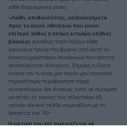
κάθε δημιουργικό ρίσκο.
«Λάθη, απιθανότητες, χαϊδολογήματα
προς το κοινό, ηθοποιοί που έχουν
επιλεγεί λάθος ή απλώς εντελώς ηλίθιες
βλακείες
συνήθως τορπιλίζουν κάθε
καινούρια ταινία που βγαίνει από αυτό το
άνοστο εργοστάσιο λουκάνικων που κάποτε
αποκαλούνταν Χόλιγουντ. Σήμερα, η ίδια η
έννοια τού τι είναι μια ταινία μου προκαλεί
περισσότερο περιφρόνηση παρά
γενναιοδωρία. Και δικαίως, γιατί σε σύγκριση
με αυτές, οι ταινίες των τελευταίων έξι
χρόνων κάνουν τα 80s να μοιάζουν με τη
δεκαετία του ’30».
Η κριτική του δεν περιορίζεται σε