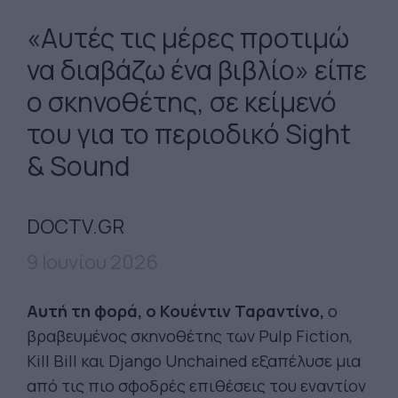
«Αυτές τις μέρες προτιμώ
να διαβάζω ένα βιβλίο» είπε
ο σκηνοθέτης, σε κείμενό
του για το περιοδικό Sight
& Sound
DOCTV.GR
9 Ιουνίου 2026
Αυτή τη φορά, ο Κουέντιν Ταραντίνο,
o
βραβευμένος σκηνοθέτης των
Pulp Fiction
,
Kill Bill
και
Django Unchained
εξαπέλυσε μια
από τις πιο σφοδρές επιθέσεις του εναντίον